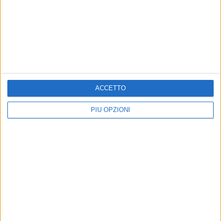
BISCEGLIE - 10 AGOSTO 2018
Miragica porta a Molfetta la Notte bianca dei
piccoli ninja
Precedente
1
2
...
53
54
55
56
57
...
ACCETTO
Successiva
PIÙ OPZIONI