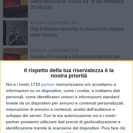
Sesta edizione di "Scena 84" al via domenica
28 ottobre
BISCEGLIE - 8 SETTEMBRE 2018
Gigi D'Alessio racconta la rivoluzione digitale
della musica
BISCEGLIE - 5 SETTEMBRE 2018
Scuola di musical e laboratorio teatrale per
bambini al Don Sturzo
Il rispetto della tua riservatezza è la
nostra priorità
BISCEGLIE - 5 SETTEMBRE 2018
Trionfo per l'Operetta in piazza Regina
Noi e i nostri 1733
partner
memorizziamo e/o accediamo a
Margherita
informazioni su un dispositivo, come i cookie, e trattiamo dati
personali, come identificatori univoci e informazioni standard
inviate da un dispositivo per annunci e contenuti personalizzati,
BISCEGLIE - 3 SETTEMBRE 2018
misurazione di annunci e contenuti, analisi dell'audience e
"Il magico mondo dell'operetta" anche a
sviluppo dei servizi.
Con la tua autorizzazione noi e i nostri
Bisceglie
partner possiamo utilizzare dati precisi di geolocalizzazione e
identificazione tramite la scansione del dispositivo. Puoi fare clic