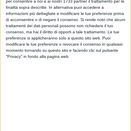
BISCEGLIE - 2 SETTEMBRE 2018
per consentire a noi e ai nostri 1733 partner il trattamento per le
I biscegliesi Carlo Monopoli e Raffaella
finalità sopra descritte. In alternativa puoi accedere a
Montini in scena a Molfetta
informazioni più dettagliate e modificare le tue preferenze prima
di acconsentire o di negare il consenso.
Si rende noto che alcuni
trattamenti dei dati personali possono non richiedere il tuo
BISCEGLIE - 2 SETTEMBRE 2018
consenso, ma hai il diritto di opporti a tale trattamento. Le tue
L'hair stylist molfettese Salvo Binetti al
preferenze si applicheranno solo a questo sito web. Puoi
matrimonio Fedez-Ferragni
modificare le tue preferenze o revocare il consenso in qualsiasi
momento tornando su questo sito e facendo clic sul pulsante
BISCEGLIE - 31 AGOSTO 2018
"Privacy" in fondo alla pagina web.
La storia di "Carosello" in un evento
organizzato dalla sezione Avis di Bisceglie
BISCEGLIE - 29 AGOSTO 2018
Sabato lo spettacolo "Uno, nessuno e
centomila" con Enrico Lo Verso
BISCEGLIE - 28 AGOSTO 2018
La Banda di Bisceglie macina chilometri ed
incanta