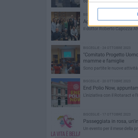
60 e alle persone in difficolt
BISCEGLIE - 26 OTTOBRE 2023
Agifar Bari, rinnovo degli
Il dottor Roberto Capozza Alv
BISCEGLIE - 24 OTTOBRE 2023
"Comitato Progetto Uomo -
mamme e famiglie
Sono partite le nuove attivit
BISCEGLIE - 20 OTTOBRE 2023
End Polio Now, appuntame
L'iniziativa con il Rotaract e
BISCEGLIE - 17 OTTOBRE 2023
Passeggiata in rosa, un'in
Un evento per il mese della p