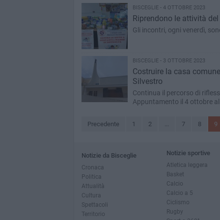
BISCEGLIE - 4 OTTOBRE 2023
Riprendono le attività d
Gli incontri, ogni venerdì, son
BISCEGLIE - 3 OTTOBRE 2023
Costruire la casa comune 
Silvestro
Continua il percorso di rifles
Appuntamento il 4 ottobre al
Precedente
1
2
...
7
8
9
Notizie sportive
Notizie da Bisceglie
Atletica leggera
Cronaca
Basket
Politica
Calcio
Attualità
Calcio a 5
Cultura
Ciclismo
Spettacoli
Rugby
Territorio