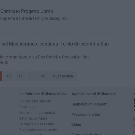
el Comitato Progetto Uomo
o aperte a tutte le famiglie biscegliesi
nel Mediterraneo: continua il ciclo di incontri a San
sione organizzato da Pax Christi e Cercasi un fine.
le 20
10
11
...
33
Successiva
Le Rubriche di BisceglieViva
Agenda eventi di Bisceglie
Un pediatra sul web
Segnalazioni iReport
Dare la vita
Morte di un gettonista
Previsioni meteo
Il Ponte dell'Almà
I
Le ragnatele di Ersilia
Video
R
Colloquio con l'assente
B
Farmacie di turno