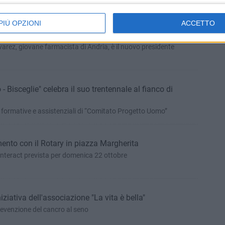
à sociale ed economica
PIÙ OPZIONI
ACCETTO
 organi sociali per il triennio 2023-2026
arez, giovane farmacista di Andria, è il nuovo presidente
 Bisceglie" celebra il suo trentennale al fianco di
à formative e assistenziali di “Comitato Progetto Uomo”
nto con il Rotary in piazza Margherita
 l'Interact prevista per domenica 22 ottobre
iziativa dell'associazione "La vita è bella"
revenzione del cancro al seno