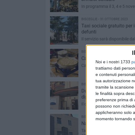
In programma il 3, 4 e 5 nove
BISCEGLIE - 31 OTTOBRE 2023
Taxi sociale gratuito per
defunti
Il servizio sarà disponibile da
I
BISCEGLIE - 30 OTTOBRE 2023
Calici nel Borgo Antico, i 
Noi e i nostri 1733
p
Calici nel Borgo Antico torna
trattiamo dati person
e contenuti personali
tua autorizzazione no
BISCEGLIE - 28 OTTOBRE 2023
tramite la scansione 
Duc Bisceglie, presentazi
le finalità sopra des
dipendenti
preferenze prima di 
Il corso di inglese sarà prese
possono non richieder
applicheranno solo a
BISCEGLIE - 27 OTTOBRE 2023
momento tornando su 
Nasce Open, il nuovo spaz
Tante attività pensate per l’i