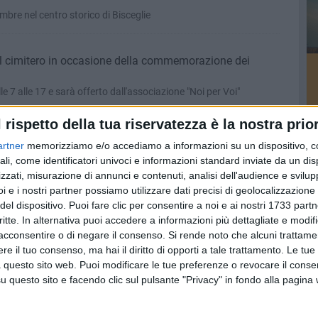
mbre nel centro storico di Bisceglie
 il cimitero in occasione della commemorazione dei
lle 7 alle 17 e sarà offerto dall'associazione "Noi per Voi"
l rispetto della tua riservatezza è la nostra prior
ristoratori del centro storico pronti per l’edizione 2023
artner
memorizziamo e/o accediamo a informazioni su un dispositivo, c
 il 3, 4 e 5 novembre con una nuova edizione
ali, come identificatori univoci e informazioni standard inviate da un di
zzati, misurazione di annunci e contenuti, analisi dell'audience e svilupp
i e i nostri partner possiamo utilizzare dati precisi di geolocalizzazione 
del dispositivo. Puoi fare clic per consentire a noi e ai nostri 1733 partn
one del corso di inglese per commercianti e loro
critte. In alternativa puoi accedere a informazioni più dettagliate e modif
acconsentire o di negare il consenso.
Si rende noto che alcuni trattamen
ntato nei dettagli lunedì 30 ottobre
e il tuo consenso, ma hai il diritto di opporti a tale trattamento. Le tue
 questo sito web. Puoi modificare le tue preferenze o revocare il conse
questo sito e facendo clic sul pulsante "Privacy" in fondo alla pagina
io ‘aperto’ di Epass
ncontro tra le generazioni, con un’attenzione particolare agli over