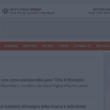
35.5
°C
CIELO SERENO
NOTIZIE D
32°
OGGI MIN
26°
MAX
A
BISCEGLIE
DIRETTORE
ANTO
AGENDA
IREPORT
METEO
VIDEO
FARMACIE
NECROL
: una corsa speciale nella gara "Città di Bisceglie"
 polisportiva G. Cavallaro, con Casa Pegaso ONLUS e centro
 un weekend all’insegna della musica e delle bontà