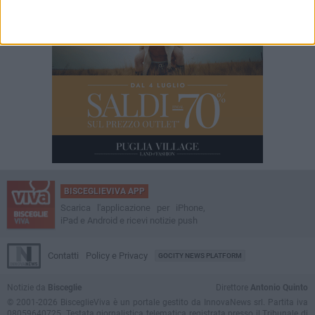
BISCEGLIEVIVA APP
Scarica l'applicazione per iPhone,
iPad e Android e ricevi notizie push
Contatti
Policy e Privacy
GOCITY NEWS PLATFORM
Notizie da
Bisceglie
Direttore
Antonio Quinto
© 2001-2026 BisceglieViva è un portale gestito da InnovaNews srl. Partita iva
08059640725. Testata giornalistica telematica registrata presso il Tribunale di