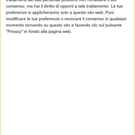
13 APRILE 2026
consenso, ma hai il diritto di opporti a tale trattamento. Le tue
Sportilia sconfitta dal Primadonna Bari: il
preferenze si applicheranno solo a questo sito web. Puoi
piano salvezza diretta si complica
modificare le tue preferenze o revocare il consenso in qualsiasi
momento tornando su questo sito e facendo clic sul pulsante
"Privacy" in fondo alla pagina web.
29 MARZO 2026
Sportilia Volley, stop a Gioia del Colle:
interrompe la striscia positiva la vice-capolista
22 MARZO 2026
Volley, Serie C: Sportilia vola alto e porta a
casa un 3-0 con la Polis Corato
8 MARZO 2026
Colpaccio Sportilia: 0-3 con il Turi
7 MARZO 2026
Volley, Serie C: Sportilia in trasferta per il
confronto col Turi