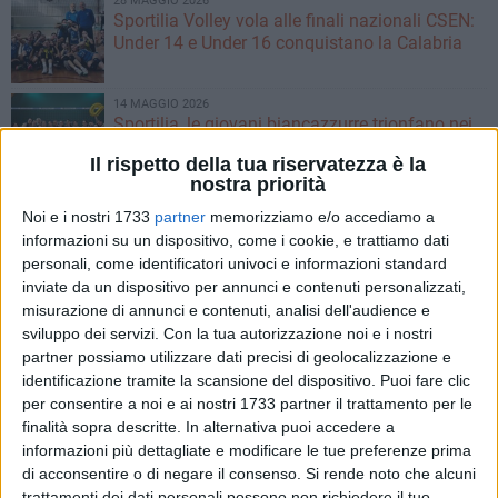
28 MAGGIO 2026
Sportilia Volley vola alle finali nazionali CSEN:
Under 14 e Under 16 conquistano la Calabria
14 MAGGIO 2026
Sportilia, le giovani biancazzurre trionfano nei
playoff di Prima Divisione e salgono in serie D
Il rispetto della tua riservatezza è la
nostra priorità
12 MAGGIO 2026
Noi e i nostri 1733
partner
memorizziamo e/o accediamo a
Sportilia conquista la salvezza nel campionato
informazioni su un dispositivo, come i cookie, e trattiamo dati
di Serie C
personali, come identificatori univoci e informazioni standard
inviate da un dispositivo per annunci e contenuti personalizzati,
misurazione di annunci e contenuti, analisi dell'audience e
20 APRILE 2026
Serie C, terzo stop di fila per Sportilia: l’Amatori
sviluppo dei servizi.
Con la tua autorizzazione noi e i nostri
Volley si impone in tre set a Carbonara
partner possiamo utilizzare dati precisi di geolocalizzazione e
identificazione tramite la scansione del dispositivo. Puoi fare clic
per consentire a noi e ai nostri 1733 partner il trattamento per le
14 APRILE 2026
finalità sopra descritte. In alternativa puoi accedere a
Un'intera comunità sotto choc per Alicia
informazioni più dettagliate e modificare le tue preferenze prima
Amoruso: «Un vuoto incolmabile»
di acconsentire o di negare il consenso.
Si rende noto che alcuni
trattamenti dei dati personali possono non richiedere il tuo