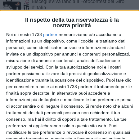
BisceglieViva lancia il Fotocontest del Giro
d'Italia
Il rispetto della tua riservatezza è la
BISCEGLIE - 9 MAGGIO 2017
nostra priorità
2
Bisceglie si prepara al passaggio del Giro
Noi e i nostri 1733
partner
memorizziamo e/o accediamo a
d'Italia
informazioni su un dispositivo, come i cookie, e trattiamo dati
personali, come identificatori univoci e informazioni standard
BISCEGLIE - 30 APRILE 2017
inviate da un dispositivo per annunci e contenuti personalizzati,
Ottava tappa del Giro d'Italia, Bisceglie punto
misurazione di annunci e contenuti, analisi dell'audience e
di sosta per la carovana rosa
sviluppo dei servizi.
Con la tua autorizzazione noi e i nostri
partner possiamo utilizzare dati precisi di geolocalizzazione e
identificazione tramite la scansione del dispositivo. Puoi fare clic
BISCEGLIE - 29 APRILE 2017
per consentire a noi e ai nostri 1733 partner il trattamento per le
Giro d'Italia, scuole chiuse sabato 13 maggio
finalità sopra descritte. In alternativa puoi accedere a
informazioni più dettagliate e modificare le tue preferenze prima
di acconsentire o di negare il consenso.
Si rende noto che alcuni
BISCEGLIE - 26 APRILE 2017
trattamenti dei dati personali possono non richiedere il tuo
Esordienti Ludobike, ancora grandi
consenso, ma hai il diritto di opporti a tale trattamento. Le tue
soddisfazioni nelle gare di Altamura e
preferenze si applicheranno solo a questo sito web. Puoi
Bisceglie
modificare le tue preferenze o revocare il consenso in qualsiasi
momento tornando su questo sito e facendo clic sul pulsante