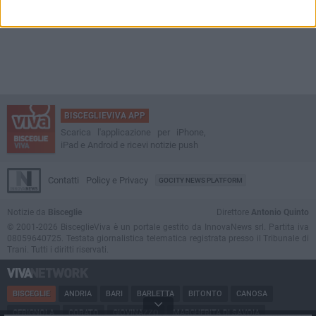
BISCEGLIEVIVA APP
Scarica l'applicazione per iPhone,
iPad e Android e ricevi notizie push
Contatti
Policy e Privacy
GOCITY NEWS PLATFORM
Notizie da
Bisceglie
Direttore
Antonio Quinto
© 2001-2026 BisceglieViva è un portale gestito da InnovaNews srl. Partita iva
08059640725. Testata giornalistica telematica registrata presso il Tribunale di
Trani. Tutti i diritti riservati.
BISCEGLIE
ANDRIA
BARI
BARLETTA
BITONTO
CANOSA
CERIGNOLA
CORATO
GIOVINAZZO
MARGHERITA DI SAVOIA