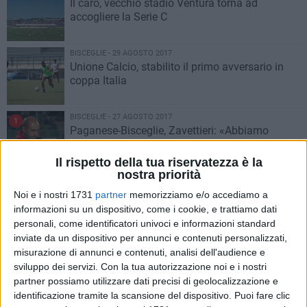
Il caro, vecchio stadio Ventura torna ad
accogliere la Serie C
BISCEGLIE - 29 AGOSTO 2017
Unione Calcio, stabilito il primo avversario in
coppa Italia
BISCEGLIE - 27 AGOSTO 2017
1
Paganese-Bisceglie, Zavettieri: «Abbiamo
guadagnato i primi tre punti ma sul finale non
l'abbiamo gestita bene»
Il rispetto della tua riservatezza è la
nostra priorità
BISCEGLIE - 26 AGOSTO 2017
4
Vittoria entusiasmante del Bisceglie nella
Noi e i nostri 1731
partner
memorizziamo e/o accediamo a
giornata del ritorno in serie C
informazioni su un dispositivo, come i cookie, e trattiamo dati
personali, come identificatori univoci e informazioni standard
inviate da un dispositivo per annunci e contenuti personalizzati,
BISCEGLIE - 26 AGOSTO 2017
1
misurazione di annunci e contenuti, analisi dell'audience e
Paganese-Bisceglie 0-2, debutto nerazzurro
sviluppo dei servizi.
Con la tua autorizzazione noi e i nostri
convincente
partner possiamo utilizzare dati precisi di geolocalizzazione e
identificazione tramite la scansione del dispositivo. Puoi fare clic