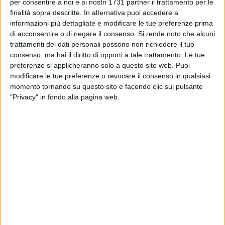
BISCEGLIE - 26 AGOSTO 2017
per consentire a noi e ai nostri 1731 partner il trattamento per le
Paganese-Bisceglie in tempo reale dalle ore
finalità sopra descritte. In alternativa puoi accedere a
18:15 su BisceglieViva
informazioni più dettagliate e modificare le tue preferenze prima
di acconsentire o di negare il consenso.
Si rende noto che alcuni
trattamenti dei dati personali possono non richiedere il tuo
BISCEGLIE - 25 AGOSTO 2017
1
consenso, ma hai il diritto di opporti a tale trattamento. Le tue
Zavettieri concentrato sull'esordio in
preferenze si applicheranno solo a questo sito web. Puoi
campionato
modificare le tue preferenze o revocare il consenso in qualsiasi
momento tornando su questo sito e facendo clic sul pulsante
BISCEGLIE - 25 AGOSTO 2017
"Privacy" in fondo alla pagina web.
2
L'Unione Calcio Bisceglie si presenta ai propri
sostenitori
BISCEGLIE - 24 AGOSTO 2017
Colpaccio Bisceglie: è arrivato Mateas Delic
BISCEGLIE - 23 AGOSTO 2017
5
BisceglieViva invita tutti alla presentazione
ufficiale dell'A. S. Bisceglie