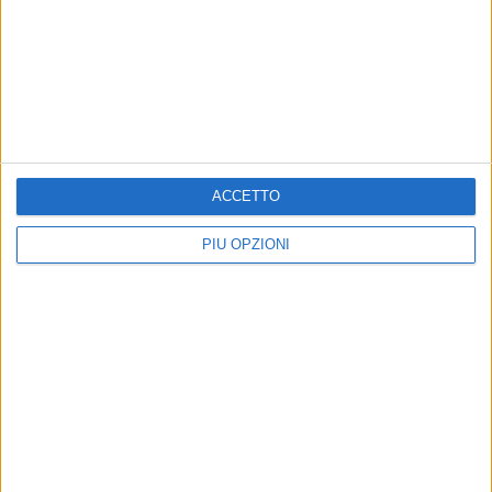
BISCEGLIE - 14 AGOSTO 2017
Il Bisceglie si sbarazza del Monopoli e spera
nella qualificazione
Precedente
1
2
...
171
172
173
174
175
ACCETTO
...
Successiva
PIÙ OPZIONI