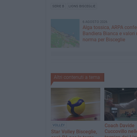
SERIE B
LIONS BISCEGLIE
6 AGOSTO 2026
Alga tossica, ARPA conf
Bandiera Bianca e valori 
norma per Bisceglie
Altri contenuti a tema
Coach Davide
VOLLEY
Cuccovillo nell
Star Volley Bisceglie,