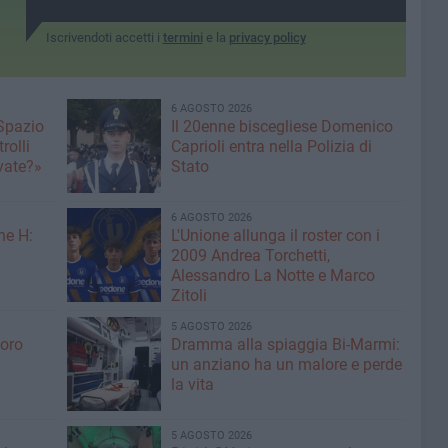
Iscrivendoti accetti i
termini
e la
privacy policy
6 AGOSTO 2026
 Spazio
Il 20enne biscegliese Domenico
rolli
Caprioli entra nella Polizia di
ivate?»
Stato
6 AGOSTO 2026
ne H:
L'Unione allunga il roster con i
2009 Andrea Torchetti,
Alessandro La Notte e Marco
Zitoli
5 AGOSTO 2026
voro
Dramma alla spiaggia Bi-Marmi:
un anziano ha un malore e perde
la vita
5 AGOSTO 2026