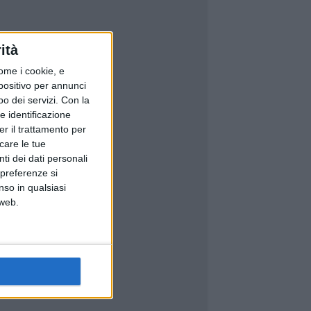
ità
ome i cookie, e
spositivo per annunci
o dei servizi.
Con la
e identificazione
er il trattamento per
icare le tue
ti dei dati personali
 preferenze si
nso in qualsiasi
 web.