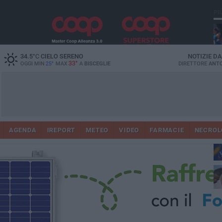
PI
34.5
°C
CIELO SERENO
NOTIZIE D
33°
OGGI MIN
25°
MAX
A
BISCEGLIE
DIRETTORE
ANTO
AGENDA
IREPORT
METEO
VIDEO
FARMACIE
NECROL