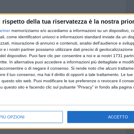
: il collettivo allenato dall'esperto Piero Coen ha preso le
l rispetto della tua riservatezza è la nostra prior
ndo. Giocatori del calibro dell'ala forte argentina Joaquin
laymaker Michele Caverni, dell'ala Simone Farina
artner
memorizziamo e/o accediamo a informazioni su un dispositivo, c
ruito con obiettivi ambiziosi, finora rispettati. Bisceglie,
ali, come identificatori univoci e informazioni standard inviate da un di
zzati, misurazione di annunci e contenuti, analisi dell'audience e svilupp
d di Porto Recanati al netto dei cinque punti di
i e i nostri partner possiamo utilizzare dati precisi di geolocalizzazione 
del dispositivo. Puoi fare clic per consentire a noi e ai nostri 1731 partn
critte. In alternativa puoi accedere a informazioni più dettagliate e modif
acconsentire o di negare il consenso.
Si rende noto che alcuni trattamen
e il tuo consenso, ma hai il diritto di opporti a tale trattamento. Le tue
di Campobasso e Francesco Virgili di Porto Sant'Elpidio
 questo sito web. Puoi modificare le tue preferenze o revocare il conse
questo sito e facendo clic sul pulsante "Privacy" in fondo alla pagina
e alla partita dal vivo sugli spalti del PalaPanunzio di
eviste riduzioni. Ingresso gratuito per i minori di 18 anni
PIÙ OPZIONI
ACCETTO
di un documento d'identità, oltre che per tutti i tesserati