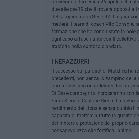
proveranno domenica 26 aprile nella sf
due alle ore 19 che li troverà opposti all
del campionato di Serie B2. La gara conc
metterà il team di coach Vito Console, p
formazione che ha conquistato la pole po
ogni caso affascinante con il collettivo 
trasferta nella contesa d'andata.
I NERAZZURRI
Il successo sul parquet di Matelica ha r
precedenti, non senza lo zampino della ma
prima fase sarà un autentico test in vista
Di Dio e compagni s'incroceranno con la 
Sana Siena e Costone Siena. La pietra an
rendimento dei Lions è senza dubbio l'in
capacità di mettere a frutto la qualità de
del motore a protezione del proprio cane
consapevolezza che fortifica l'animo.