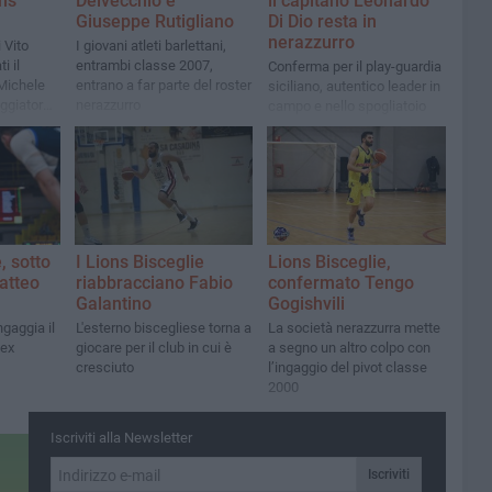
ons
Delvecchio e
il capitano Leonardo
Giuseppe Rutigliano
Di Dio resta in
nerazzurro
 Vito
I giovani atleti barlettani,
i il
entrambi classe 2007,
Conferma per il play-guardia
 Michele
entrano a far parte del roster
siciliano, autentico leader in
ggiatore
nerazzurro
campo e nello spogliatoio
lice
 team
, sotto
I Lions Bisceglie
Lions Bisceglie,
atteo
riabbracciano Fabio
confermato Tengo
Galantino
Gogishvili
ngaggia il
L'esterno biscegliese torna a
La società nerazzurra mette
 ex
giocare per il club in cui è
a segno un altro colpo con
cresciuto
l’ingaggio del pivot classe
2000
Iscriviti alla Newsletter
Iscriviti