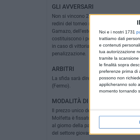
GLI AVVERSARI
Non si vincono 20 incontri su 27 per caso
I
redini del torneo mantenendole fino in fo
Gamazo, dell'esterno Leo Ciribeni, del p
Noi e i nostri 1731
p
costituiscono i pernio di un organico cost
trattiamo dati person
e contenuti personali
in caso di vittoria, pareggerebbe il recor
tua autorizzazione no
penalizzazione.
tramite la scansione 
le finalità sopra des
ARBITRI
preferenze prima di 
possono non richieder
La sfida sarà diretta da Davide Galieri 
applicheranno solo a
(Fermo).
momento tornando su 
MODALITÀ DI ACCESSO
Il prezzo unico del tagliando per assister
Molfetta è fissato in 5 euro. Non sono pr
al giorno della partita, previa esibizione 
del settore giovanile.