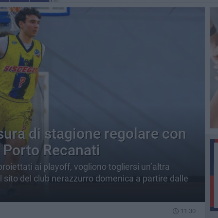
sura di stagione regolare con
ta Porto Recanati
roiettati ai playoff, vogliono togliersi un’altra
 sito del club nerazzurro domenica a partire dalle
11.30