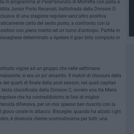
ida in programma al PalaPanunzio di Molfetta con palla a
'Attila Junior Porto Recanati, battistrada della Division D
lusiva di una stagione regolare senz'altro positiva
raticamente certo del sesto posto, a confronto con la
sition con pieno merito ed un turno d'anticipo. Partita in
biscegliese determinato a ripetere il gran blitz compiuto in
estituito vigore ad un gruppo che nelle settimane
lasorte, si era un po' smarrito. Il match di chiusura della
 dei quarti di finale della post season, nei quali capitan
terza classificata della Division C, ovvero una tra Mens
golare che ha contraddistinto le fasi di miglior
tensità difensiva, per un mix spesso ben riuscito con la
l gioco corale in attacco. Bisceglie, quando ha alzato i giri
stro, è divenuta cliente scomodissima per tutti: una