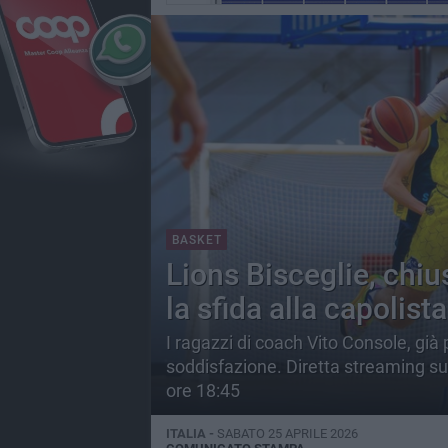
BASKET
Lions Bisceglie, chiu
la sfida alla capolis
I ragazzi di coach Vito Console, già p
soddisfazione. Diretta streaming sul
ore 18:45
ITALIA -
SABATO 25 APRILE 2026