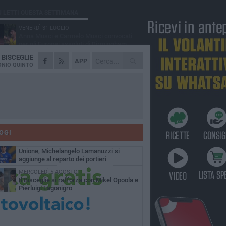
Ù LETTI QUESTA SETTIMANA
VENERDÌ 31 LUGLIO
Anna Musci e Carmelo Musci convocati
per gli Europei assoluti di Birmingham
A
BISCEGLIE
LUNEDÌ 3 AGOSTO
APP
Simone Franceschi, una solida certezza
NIO QUINTO
per la Star Volley Bisceglie
LUNEDÌ 3 AGOSTO
Unione, innesto per le corsie offensive:
ecco Marco Antonio Ferretti
MARTEDÌ 4 AGOSTO
Unione, in difesa arriva Francesco Lorusso
OGI
SABATO 1 AGOSTO
Unione, Michelangelo Lamanuzzi si
aggiunge al reparto dei portieri
MERCOLEDÌ 5 AGOSTO
Il Bisceglie si rafforza con Mikel Opoola e
Pierluigi Lagonigro