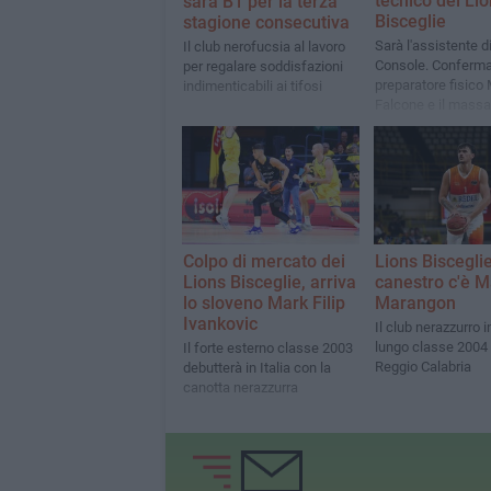
tecnico dei Li
sarà B1 per la terza
Bisceglie
stagione consecutiva
Sarà l'assistente di
Il club nerofucsia al lavoro
Console. Confermat
per regalare soddisfazioni
preparatore fisico
indimenticabili ai tifosi
Falcone e il massa
Tonio Lopopolo. Fe
Fracchiolla nuovo
manager
Colpo di mercato dei
Lions Bisceglie
Lions Bisceglie, arriva
canestro c'è M
lo sloveno Mark Filip
Marangon
Ivankovic
Il club nerazzurro i
lungo classe 2004
Il forte esterno classe 2003
Reggio Calabria
debutterà in Italia con la
canotta nerazzurra