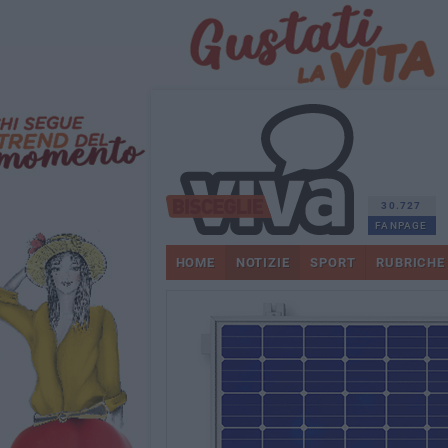
30.727
FANPAGE
HOME
NOTIZIE
SPORT
RUBRICHE