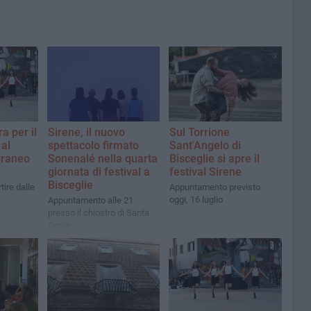
a per il
Sirene, il nuovo
Sul Torrione
 al
spettacolo firmato
Sant'Angelo di
rraneo
Sonenalé nella quarta
Bisceglie si apre il
giornata di festival a
festival Sirene
Bisceglie
tire dalle
Appuntamento previsto
oggi, 16 luglio
Appuntamento alle 21
presso il chiostro di Santa
Croce