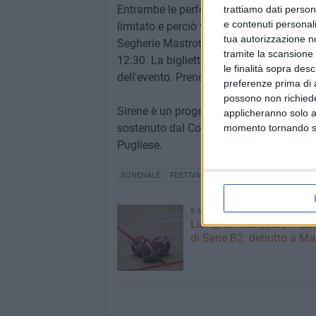
Entrambe le performance, della durata d
trattiamo dati person
e contenuti personali
limitato e perciò verranno ripetute due v
tua autorizzazione no
Segherie Mastrototaro, via Porto 33, Bis
tramite la scansione 
12:30. La biglietteria sarà aperta anche 
le finalità sopra des
dell'evento. Prenotazioni: 392 8653080
preferenze prima di 
possono non richieder
Sirene è un progetto della compagnia Son
applicheranno solo a
sostenuto dal Comune di Bisceglie e real
momento tornando su 
Pugliese.
SONENALÈ
FESTIVAL SIRENE
8 AGOSTO 2026
Lions, ufficializzato il ca
di Serie B2: debutto a Ma