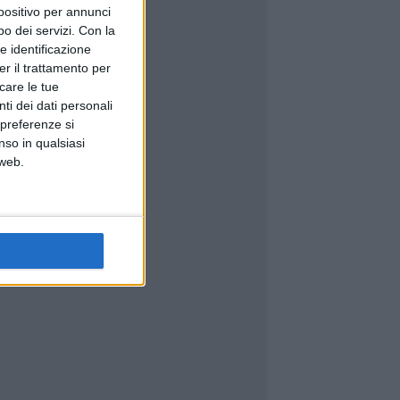
spositivo per annunci
o dei servizi.
Con la
e identificazione
er il trattamento per
icare le tue
ti dei dati personali
 preferenze si
nso in qualsiasi
 web.