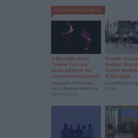
Altri contenuti a tema
A Bisceglie torna
Grande chiusur
"Sirene" con una
festival Sirene
sesta edizione dal
Teatro Medite
respiro internazionale
di Bisceglie
Un progetto di Sonenalé,
Lo spettacolo a par
con la direzione artistica di
19.30
Agostino Riola