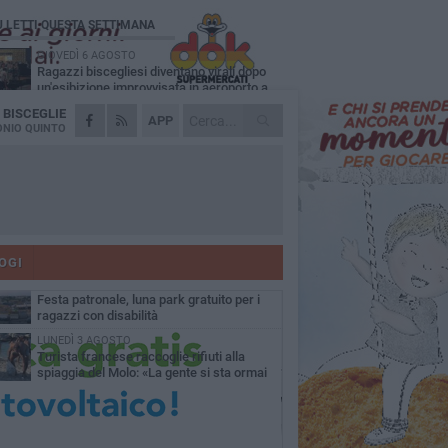
Ù LETTI QUESTA SETTIMANA
GIOVEDÌ 6 AGOSTO
Ragazzi biscegliesi diventano virali dopo
un'esibizione improvvisata in aeroporto a
ma-Fiumicino
A
BISCEGLIE
MARTEDÌ 4 AGOSTO
APP
Emergenza caldo, il Comune di Bisceglie
NIO QUINTO
attiva i "rifugi climatici"
MERCOLEDÌ 5 AGOSTO
Dramma alla spiaggia Bi-Marmi: un
anziano ha un malore e perde la vita
MARTEDÌ 4 AGOSTO
Due auto incendiate nella notte in via Dieta
delle Puglie
OGI
MERCOLEDÌ 5 AGOSTO
Festa patronale, luna park gratuito per i
ragazzi con disabilità
LUNEDÌ 3 AGOSTO
Turista francese raccoglie rifiuti alla
spiaggia del Molo: «La gente si sta ormai
ituando»