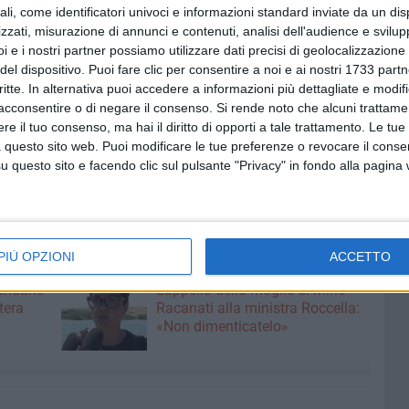
i 30 minuti ciascuna, avranno accesso del pubblico
ali, come identificatori univoci e informazioni standard inviate da un di
zzati, misurazione di annunci e contenuti, analisi dell'audience e svilupp
olte, in maniera alternata. Biglietteria presso Vecchie
i e i nostri partner possiamo utilizzare dati precisi di geolocalizzazione 
ceglie, da giovedì 18 a domenica 21, dalle 10:00 alle ore
del dispositivo. Puoi fare clic per consentire a noi e ai nostri 1733 partn
nel luogo dello spettacolo un'ora prima dell'inizio
critte. In alternativa puoi accedere a informazioni più dettagliate e modif
 (Rossana).
acconsentire o di negare il consenso.
Si rende noto che alcuni trattamen
e il tuo consenso, ma hai il diritto di opporti a tale trattamento. Le tue
enalé, con la direzione artistica di Agostino Riola,
 questo sito web. Puoi modificare le tue preferenze o revocare il conse
izzato in stretta collaborazione con il Teatro Pubblico
questo sito e facendo clic sul pulsante "Privacy" in fondo alla pagina
PIÙ OPZIONI
ACCETTO
7 AGOSTO 2026
lendario
L'appello della moglie di Mino
tera
Racanati alla ministra Roccella:
«Non dimenticatelo»