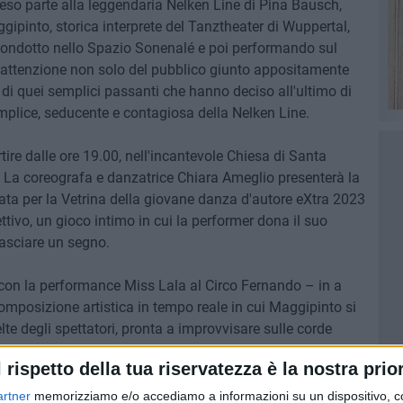
preso parte alla leggendaria Nelken Line di Pina Bausch,
ipinto, storica interprete del Tanztheater di Wuppertal,
condotto nello Spazio Sonenalé e poi performando sul
 l'attenzione non solo del pubblico giunto appositamente
 di quei semplici passanti che hanno deciso all'ultimo di
emplice, seducente e contagiosa della Nelken Line.
tire dalle ore 19.00, nell'incantevole Chiesa di Santa
à. La coreografa e danzatrice Chiara Ameglio presenterà la
ta per la Vetrina della giovane danza d'autore eXtra 2023
ettivo, un gioco intimo in cui la performer dona il suo
lasciare un segno.
 con la performance Miss Lala al Circo Fernando – in a
omposizione artistica in tempo reale in cui Maggipinto si
te degli spettatori, pronta a improvvisare sulle corde
iversa sollecitazione quel bagaglio di esperienza artistica
l rispetto della tua riservatezza è la nostra prior
oreografa tedesca Pina Bausch.
artner
memorizziamo e/o accediamo a informazioni su un dispositivo, c