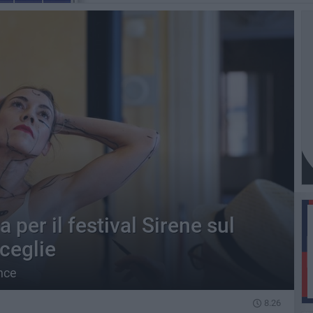
per il festival Sirene sul
sceglie
nce
8.26