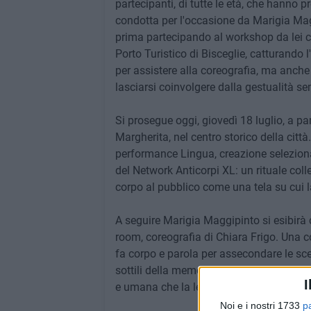
partecipanti, di tutte le età, che hanno 
condotta per l'occasione da Marigia Magg
prima partecipando al workshop da lei 
Porto Turistico di Bisceglie, catturando
per assistere alla coreografia, ma anche
lasciarsi coinvolgere dalla gestualità s
Si prosegue oggi, giovedì 18 luglio, a par
Margherita, nel centro storico della citt
performance Lingua, creazione seleziona
del Network Anticorpi XL: un rituale coll
corpo al pubblico come una tela su cui 
A seguire Marigia Maggipinto si esibirà
room, coreografia di Chiara Frigo. Una c
fa corpo e parola per assecondare le scel
sottili della memoria, rivivendo a ogni d
I
e umana che la lega alla leggendaria c
Noi e i nostri 1733
p