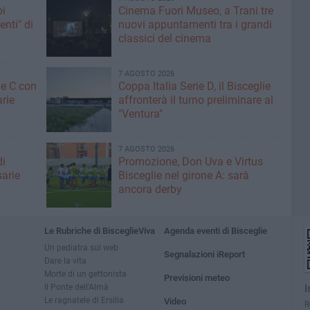
pi
Cinema Fuori Museo, a Trani tre
enti" di
nuovi appuntamenti tra i grandi
classici del cinema
7 AGOSTO 2026
ne C con
Coppa Italia Serie D, il Bisceglie
arie
affronterà il turno preliminare al
"Ventura"
7 AGOSTO 2026
di
Promozione, Don Uva e Virtus
sarie
Bisceglie nel girone A: sarà
ancora derby
Le Rubriche di BisceglieViva
Agenda eventi di Bisceglie
Un pediatra sul web
Segnalazioni iReport
Dare la vita
Morte di un gettonista
Previsioni meteo
Il Ponte dell'Almà
I
Le ragnatele di Ersilia
Video
R