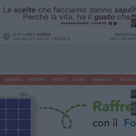
PI
Ro
27.5
°C
CIELO SERENO
NOTIZIE D
34°
OGGI MIN
26.5°
MAX
A
BISCEGLIE
DIRETTORE
ANTO
AGENDA
IREPORT
METEO
VIDEO
FARMACIE
NECROL
ab