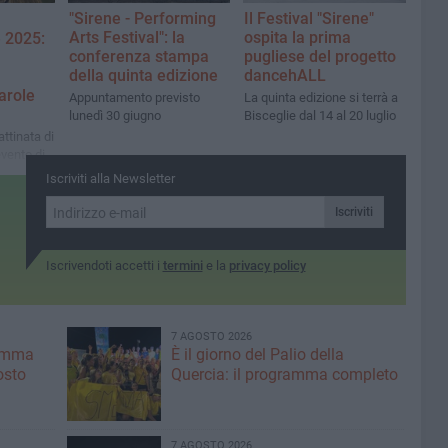
"Sirene - Performing
Il Festival "Sirene"
Arts Festival": la
ospita la prima
e 2025:
conferenza stampa
pugliese del progetto
della quinta edizione
dancehALL
parole
Appuntamento previsto
La quinta edizione si terrà a
lunedì 30 giugno
Bisceglie dal 14 al 20 luglio
attinata di
evento di
a quinta
Iscriviti alla Newsletter
l di
nea
Iscriviti
Iscrivendoti accetti i
termini
e la
privacy policy
7 AGOSTO 2026
ramma
È il giorno del Palio della
osto
Quercia: il programma completo
7 AGOSTO 2026