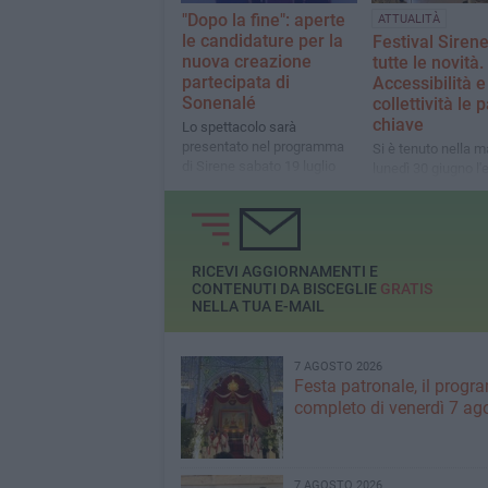
"Dopo la fine": aperte
ATTUALITÀ
le candidature per la
Festival Siren
nuova creazione
tutte le novità.
partecipata di
Accessibilità e
Sonenalé
collettività le 
chiave
Lo spettacolo sarà
presentato nel programma
Si è tenuto nella m
di Sirene sabato 19 luglio
lunedì 30 giugno l'
presentazione dell
edizione del festiva
danza contempora
RICEVI AGGIORNAMENTI E
CONTENUTI DA BISCEGLIE
GRATIS
NELLA TUA E-MAIL
7 AGOSTO 2026
Festa patronale, il prog
completo di venerdì 7 ag
7 AGOSTO 2026