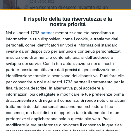
20 GIUGNO 2026
«Ho rischiato di essere investita da un
monopattino elettrico nell'ex piazza del
pesce»
Il rispetto della tua riservatezza è la
nostra priorità
5 GIUGNO 2026
Noi e i nostri 1733
partner
memorizziamo e/o accediamo a
«Costa Sud, grave problema di accessibilità
informazioni su un dispositivo, come i cookie, e trattiamo dati
per chi parte da Bisceglie»
personali, come identificatori univoci e informazioni standard
inviate da un dispositivo per annunci e contenuti personalizzati,
6 MAGGIO 2026
misurazione di annunci e contenuti, analisi dell'audience e
«Caos all'uscita da scuola nel plesso Angela
sviluppo dei servizi.
Con la tua autorizzazione noi e i nostri
Di Bari per un cantiere»
partner possiamo utilizzare dati precisi di geolocalizzazione e
identificazione tramite la scansione del dispositivo. Puoi fare clic
per consentire a noi e ai nostri 1733 partner il trattamento per le
28 FEBBRAIO 2026
finalità sopra descritte. In alternativa puoi accedere a
«Incidente nella zona 167? Una tragedia
informazioni più dettagliate e modificare le tue preferenze prima
annunciata. Ci sentiamo cittadini di serie B»
di acconsentire o di negare il consenso.
Si rende noto che alcuni
trattamenti dei dati personali possono non richiedere il tuo
29 GENNAIO 2026
consenso, ma hai il diritto di opporti a tale trattamento. Le tue
Nuove tariffe strisce blu, una lettrice: «È
preferenze si applicheranno solo a questo sito web. Puoi
assurdo e scandaloso»
modificare le tue preferenze o revocare il consenso in qualsiasi
momento tornando su questo sito e facendo clic sul pulsante