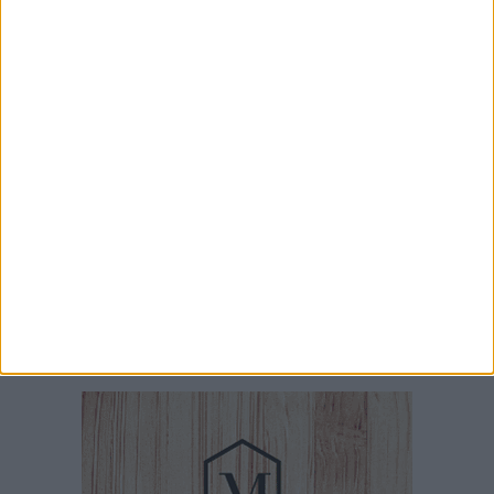
MARTEDÌ 23 GIUGNO
«Illuminazione quasi assente all'uscita Bisceglie sud sulla 16 bis»