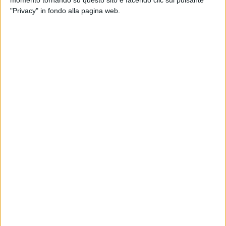
"Privacy" in fondo alla pagina web.
22 NOVEMBRE 2025
Via Ferruccio, buche e basole sconnesse:
residenti esasperati
4
24 LUGLIO 2025
Rifiuti abbandonati in via Pascoli a Bisceglie
17 GIUGNO 2023
«Ennesimo furto d'auto e scene da far west
nella zona 167»
16 GIUGNO 2023
«Centro storico, situazione di bassezza
igienico-sanitaria»
14
17 APRILE 2023
«Piove in ospedale, manutenzione tutt'altro
che efficiente»