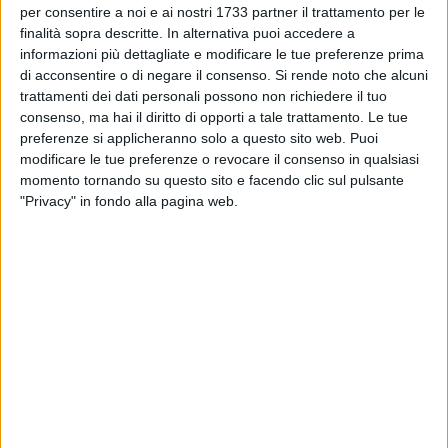
per consentire a noi e ai nostri 1733 partner il trattamento per le
Presentato il programma della Festa Patronale
dei Santi Martiri
finalità sopra descritte. In alternativa puoi accedere a
informazioni più dettagliate e modificare le tue preferenze prima
di acconsentire o di negare il consenso.
Si rende noto che alcuni
BISCEGLIE - 18 LUGLIO 2026
trattamenti dei dati personali possono non richiedere il tuo
Domenica 19 luglio la presentazione del
consenso, ma hai il diritto di opporti a tale trattamento. Le tue
programma della Festa Patronale
preferenze si applicheranno solo a questo sito web. Puoi
modificare le tue preferenze o revocare il consenso in qualsiasi
momento tornando su questo sito e facendo clic sul pulsante
BISCEGLIE - 3 LUGLIO 2026
Festa del Sacro Cuore della parrocchia di
"Privacy" in fondo alla pagina web.
Santa Maria di Passavia - IL PROGRAMMA
BISCEGLIE - 29 GIUGNO 2026
Festa del Sacro Cuore, le parole del priore
Sebastiano Marchese
BISCEGLIE - 17 GIUGNO 2026
Festeggiamenti in onore di Maria Santissima
dell'Altomare - IL PROGRAMMA