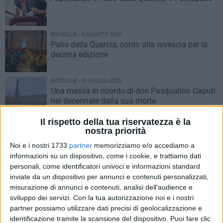
BISCEGLIE - 4 AGOSTO 2026
Palio della Quercia, conto alla rovescia per la
decima edizione
BISCEGLIE - 31 LUGLIO 2026
Una messa in ricordo di don Pasqualino Caputi
nel decennale dalla sua morte
Il rispetto della tua riservatezza è la
BISCEGLIE - 29 LUGLIO 2026
nostra priorità
Palio della Quercia 2026, presentate tutte le
Noi e i nostri 1733
partner
memorizziamo e/o accediamo a
novità della decima edizione
informazioni su un dispositivo, come i cookie, e trattiamo dati
personali, come identificatori univoci e informazioni standard
BISCEGLIE - 27 LUGLIO 2026
inviate da un dispositivo per annunci e contenuti personalizzati,
Lunedì 27 luglio la solennità dei Santi Martiri -
misurazione di annunci e contenuti, analisi dell'audience e
IL PROGRAMMA
sviluppo dei servizi.
Con la tua autorizzazione noi e i nostri
partner possiamo utilizzare dati precisi di geolocalizzazione e
identificazione tramite la scansione del dispositivo. Puoi fare clic
BISCEGLIE - 20 LUGLIO 2026