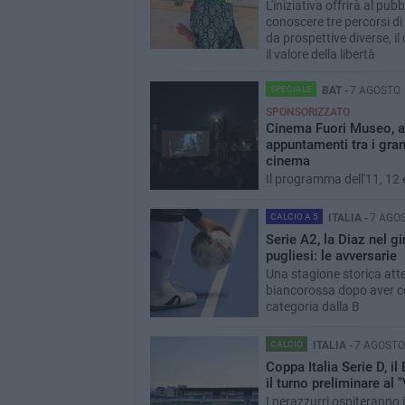
L'iniziativa offrirà al pub
conoscere tre percorsi di
da prospettive diverse, il
il valore della libertà
SPECIALE
BAT -
7 AGOSTO
SPONSORIZZATO
Cinema Fuori Museo, a 
appuntamenti tra i gran
cinema
Il programma dell'11, 12
CALCIO A 5
ITALIA -
7 AGO
Serie A2, la Diaz nel g
pugliesi: le avversarie
Una stagione storica att
biancorossa dopo aver con
categoria dalla B
CALCIO
ITALIA -
7 AGOSTO
Coppa Italia Serie D, il
il turno preliminare al 
I nerazzurri ospiteranno 