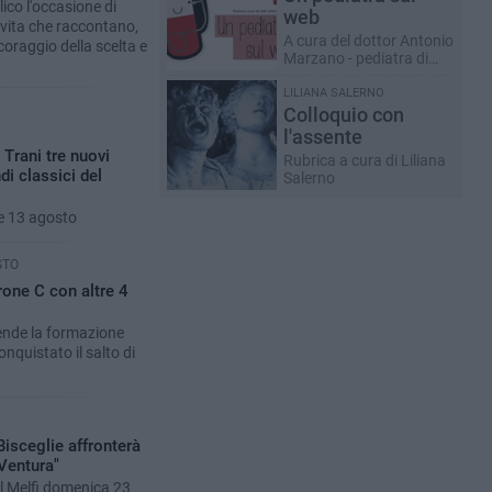
blico l'occasione di
web
 vita che raccontano,
A cura del dottor Antonio
 coraggio della scelta e
Marzano - pediatra di
famiglia
LILIANA SALERNO
Colloquio con
l'assente
Trani tre nuovi
Rubrica a cura di Liliana
di classici del
Salerno
 e 13 agosto
STO
irone C con altre 4
ende la formazione
quistato il salto di
 Bisceglie affronterà
"Ventura"
il Melfi domenica 23