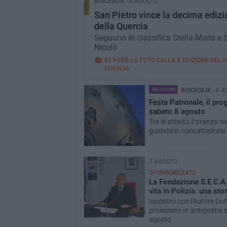
BISCEGLIE -
8 AGOSTO
San Pietro vince la decima edizi
della Quercia
Seguono in classifica Stella Maris e
Nicolò
81 FOTO:
LE FOTO DELLA X EDIZIONE DEL 
QUERCIA
RELIGIONI
BISCEGLIE -
8 A
Festa Patronale, il pr
sabato 8 agosto
Tra le attività il pranzo sol
guidate in concattedrale
7 AGOSTO
SPONSORIZZATO
La Fondazione S.E.C.A.
vita in Polizia: una sto
Incontro con l'Autore Dot
proiezione in anteprima d
agosto