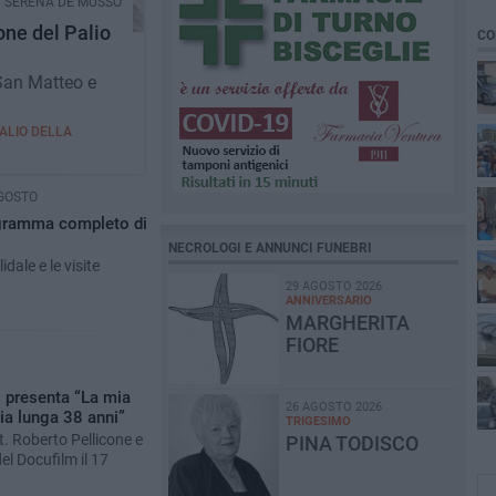
SERENA DE MUSSO
one del Palio
CO
 San Matteo e
PALIO DELLA
GOSTO
ogramma completo di
NECROLOGI E ANNUNCI FUNEBRI
idale e le visite
29 AGOSTO 2026
ANNIVERSARIO
MARGHERITA
FIORE
 presenta “La mia
26 AGOSTO 2026
ria lunga 38 anni”
TRIGESIMO
t. Roberto Pellicone e
PINA TODISCO
el Docufilm il 17