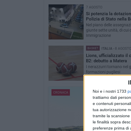
7 AGOSTO
Si potenzia la dotazion
Polizia di Stato nella B
Nel piano delle assegnazi
giunte sette unità, di cui d
Immigrazione
BASKET
ITALIA -
8 AGOST
Lions, ufficializzato il 
B2: debutto a Matera
I nerazzurri tornano nel g
formazioni pugliesi
I
Noi e i nostri 1733
p
CRONACA
trattiamo dati person
e contenuti personali
tua autorizzazione no
tramite la scansione 
le finalità sopra des
preferenze prima di 