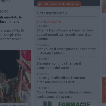
e droga
Tutti i video e i filmati social
GOSTO
ALTRE NOTIZIE LOCALI
ti arrestati, le
Massimiliano
SPONSORIZZATO
7 AGOSTO
Cinema Fuori Museo, a Trani tre nuovi
Gennaro e Vito Di
appuntamenti tra i grandi classici del
a semplice: la
cinema
è soltanto tempo
7 AGOSTO
Star Volley, il primo passo è la conferma
di Annalisa Mileno
6 AGOSTO
Bisceglie, continua l'iter per il
censimento del verde
6 AGOSTO
Il Bisceglie ufficializza l'estremo
difensore Paolo De Lucci
6 AGOSTO
e
Colpo Unione: Sergio Diaz è un nuovo
centrocampista azzurro