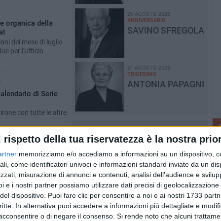
26 AGOSTO 2026
ANNIVERSARIO
e organica della
SAVINO SFREGOLA
at
oni del mese di luglio
ue per l'Ufficio
21 AGOSTO 2026
TRIGESIMO
O
ANTONIA PAPAGNI
calendario di Serie
irone con tutte le altre
PIÙ LETTI QUESTA SETTIMANA
l rispetto della tua riservatezza è la nostra prior
I
n
6 AGOSTO
- ATTUALITÀ
artner
memorizziamo e/o accediamo a informazioni su un dispositivo, c
Ragazzi biscegliesi diventano virali
ali, come identificatori univoci e informazioni standard inviate da un di
dopo un'esibizione improvvisata in
zzati, misurazione di annunci e contenuti, analisi dell'audience e svilupp
aeroporto a Roma-Fiumicino
i e i nostri partner possiamo utilizzare dati precisi di geolocalizzazione 
del dispositivo. Puoi fare clic per consentire a noi e ai nostri 1733 partn
4 AGOSTO
- ATTUALITÀ
critte. In alternativa puoi accedere a informazioni più dettagliate e modif
Emergenza caldo, il Comune di
acconsentire o di negare il consenso.
Si rende noto che alcuni trattamen