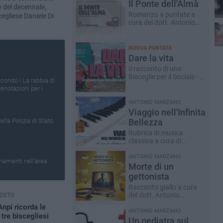
Il Ponte dell'Almà
 del decennale,
Romanzo a puntate a
cegliese Daniele Di
cura del dott. Antonio
Marzano
NUOVA PUNTATA
Dare la vita
Il racconto di una
Bisceglie per il Sociale - a
econdo | La rabbia di
cura di Serena de Musso
enotazioni per i
ANTONIO MARZANO
Viaggio nell'Infinita
lla Polizia di Stato
Bellezza
Rubrica di musica
classica a cura di
Antonio Marzano
ANTONIO MARZANO
amenti nell'area
Morte di un
gettonista
Racconto giallo a cura
del dott. Antonio
GOSTO
Marzano
Anpi ricorda le
ANTONIO MARZANO
 tre biscegliesi
Un pediatra sul