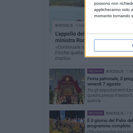
possono non richieder
applicheranno solo a
momento tornando su 
BISCEGLIE -
7 AGOSTO
L'appello della moglie di Mino Ra
ministra Roccella: «Non dimenti
«Continuare a sperare è l'unica forza 
Finché quella speranza sarà viva, as
marito»
RELIGIONI
BISCEGLIE -
7 A
Festa patronale, il pr
venerdì 7 agosto
Tra gli appuntamenti il 
quadro presso il teatro Gar
quercia
RELIGIONI
BISCEGLIE -
7 A
È il giorno del Palio del
programma completo
Otto parrocchie sono pro