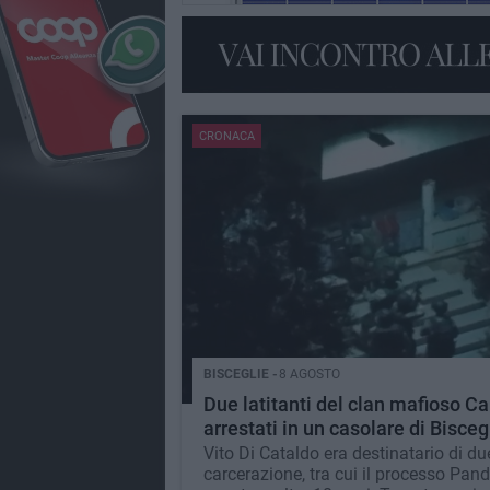
CRONACA
BISCEGLIE -
8 AGOSTO
Due latitanti del clan mafioso Ca
arrestati in un casolare di Bisceg
Vito Di Cataldo era destinatario di due
carcerazione, tra cui il processo Pan