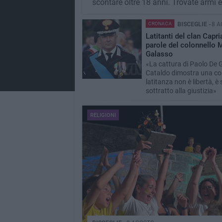
scontare oltre 18 anni. Trovate armi 
CRONACA
BISCEGLIE -
8 A
Latitanti del clan Capria
parole del colonnello 
Galasso
«La cattura di Paolo De 
Cataldo dimostra una cos
latitanza non è libertà, 
sottratto alla giustizia»
RELIGIONI