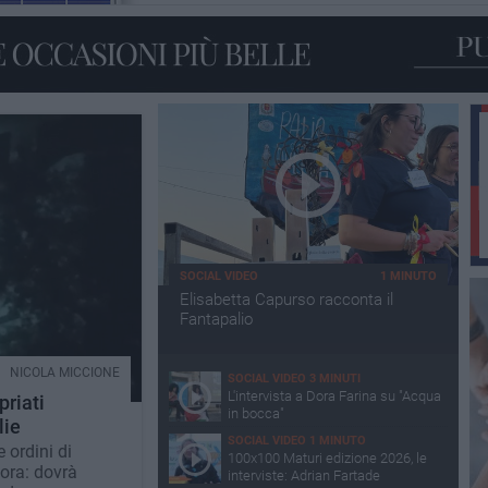
SOCIAL VIDEO
1 MINUTO
Elisabetta Capurso racconta il
Fantapalio
NICOLA MICCIONE
SOCIAL VIDEO
3 MINUTI
L'intervista a Dora Farina su "Acqua
priati
in bocca"
lie
SOCIAL VIDEO
1 MINUTO
 ordini di
100x100 Maturi edizione 2026, le
dora: dovrà
interviste: Adrian Fartade