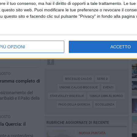
Bisceglie attiva i "rifugi climatici"
e il tuo consenso, ma hai il diritto di opporti a tale trattamento. Le tue
 questo sito web. Puoi modificare le tue preferenze o revocare il conse
questo sito e facendo clic sul pulsante "Privacy" in fondo alla pagina
5 AGOSTO
- CRONACA
Dramma alla spiaggia Bi-Marmi: un
anziano ha un malore e perde la vita
canati alla
catelo»
4 AGOSTO
- CRONACA
PIÙ OPZIONI
ACCETTO
che mi resta.
Due auto incendiate nella notte in via
petterò mio
Dieta delle Puglie
PI
GOSTO
BISCEGLIE CALCIO
SERIE D
ogramma completo di
UNIONE CALCIO BISCEGLIE
EVENTI
posizionamento del
STAR VOLLEY BISCEGLIE
10MILA LIBRI AL BORGO
ibaldi e il Palio della
PALIO DELLA QUERCIA
ECCELLENZA
GOSTO
RUBRICHE AGGIORNATE DI RECENTE
la Quercia: il
NUOVA PUNTATA
nte a contendersi