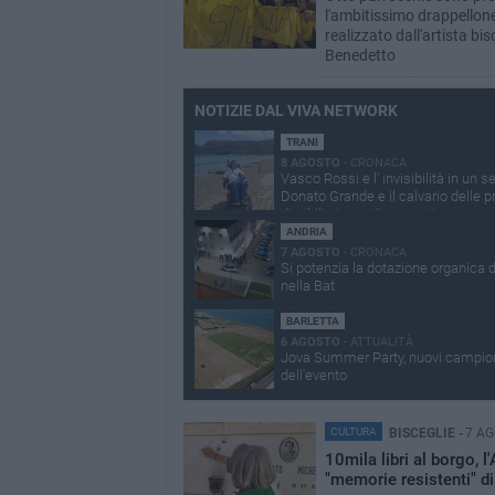
l'ambitissimo drappellone
realizzato dall'artista bis
Benedetto
NOTIZIE DAL VIVA NETWORK
TRANI
8 AGOSTO
- CRONACA
Vasco Rossi e l' invisibilità in un s
Donato Grande e il calvario delle pr
disabili ai grandi concerti
ANDRIA
7 AGOSTO
- CRONACA
Si potenzia la dotazione organica de
nella Bat
BARLETTA
6 AGOSTO
- ATTUALITÀ
Jova Summer Party, nuovi campion
dell'evento
CULTURA
BISCEGLIE -
7 A
10mila libri al borgo, l'
"memorie resistenti" di