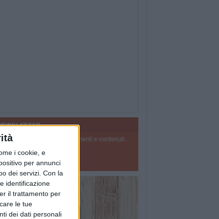
NEWSLETTER
ità
scriviti per ricevere aggiornamenti e contenuti
ella tua casella di posta
ome i cookie, e
ISCRIVITI
spositivo per annunci
o dei servizi.
Con la
e identificazione
er il trattamento per
icare le tue
ti dei dati personali