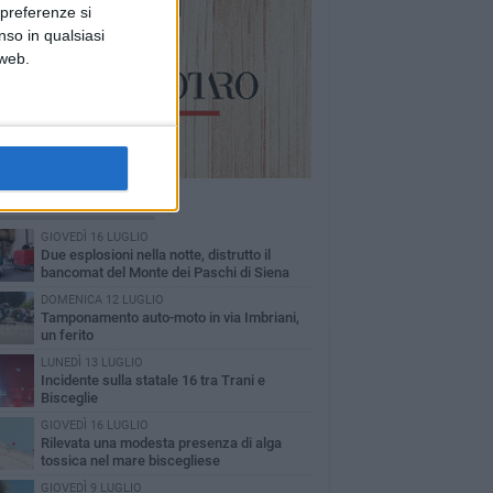
 preferenze si
nso in qualsiasi
 web.
Ù LETTI QUESTO MESE
GIOVEDÌ 16 LUGLIO
Due esplosioni nella notte, distrutto il
bancomat del Monte dei Paschi di Siena
DOMENICA 12 LUGLIO
Tamponamento auto-moto in via Imbriani,
un ferito
LUNEDÌ 13 LUGLIO
Incidente sulla statale 16 tra Trani e
Bisceglie
GIOVEDÌ 16 LUGLIO
Rilevata una modesta presenza di alga
tossica nel mare biscegliese
GIOVEDÌ 9 LUGLIO