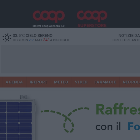
33.5
°C
CIELO SERENO
NOTIZIE D
34°
OGGI MIN
26°
MAX
A
BISCEGLIE
DIRETTORE
ANTO
AGENDA
IREPORT
METEO
VIDEO
FARMACIE
NECROL