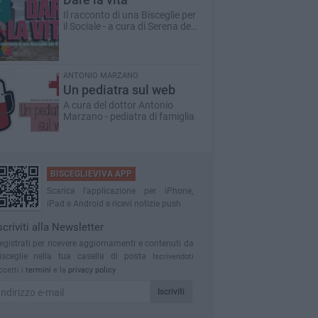
Il racconto di una Bisceglie per
il Sociale - a cura di Serena de
Musso
ANTONIO MARZANO
Un pediatra sul web
A cura del dottor Antonio
Marzano - pediatra di famiglia
BISCEGLIEVIVA APP
Scarica l'applicazione per iPhone,
iPad e Android e ricevi notizie push
scriviti alla Newsletter
egistrati per ricevere aggiornamenti e contenuti da
isceglie nella tua casella di posta
Iscrivendoti
ccetti i
termini
e la
privacy policy
Iscriviti