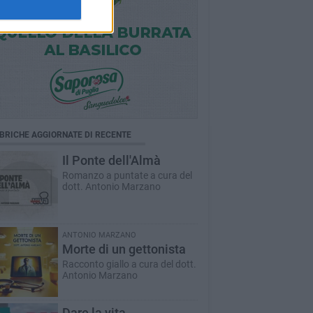
BRICHE AGGIORNATE DI RECENTE
Il Ponte dell'Almà
Romanzo a puntate a cura del
dott. Antonio Marzano
ANTONIO MARZANO
Morte di un gettonista
Racconto giallo a cura del dott.
Antonio Marzano
Dare la vita