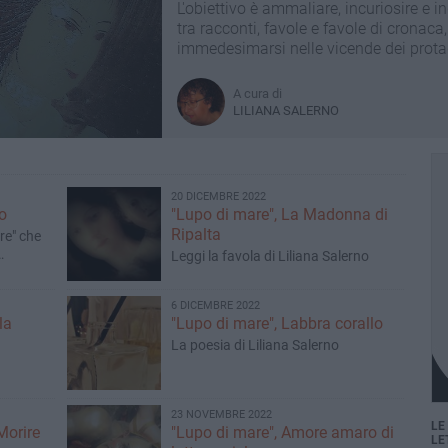
L'obiettivo è ammaliare, incuriosire e i
tra racconti, favole e favole di cronaca
immedesimarsi nelle vicende dei protago
autobiografici, riferimenti e spunti di p
A cura di
LILIANA SALERNO
20 DICEMBRE 2022
no
"Lupo di mare", La Madonna di
Ripalta
re" che
Leggi la favola di Liliana Salerno
6 DICEMBRE 2022
la
"Lupo di mare", Labbra corallo
La poesia di Liliana Salerno
23 NOVEMBRE 2022
LE
Morire
"Lupo di mare", Amore amaro di
LE