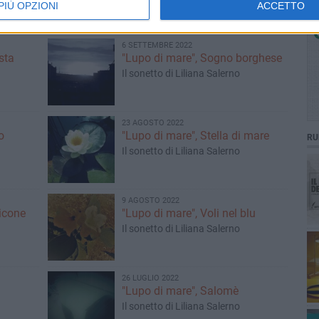
PIÙ OPZIONI
ACCETTO
6 SETTEMBRE 2022
sta
"Lupo di mare", Sogno borghese
Il sonetto di Liliana Salerno
23 AGOSTO 2022
o
"Lupo di mare", Stella di mare
RU
Il sonetto di Liliana Salerno
9 AGOSTO 2022
icone
"Lupo di mare", Voli nel blu
Il sonetto di Liliana Salerno
26 LUGLIO 2022
"Lupo di mare", Salomè
Il sonetto di Liliana Salerno