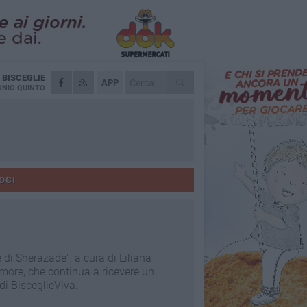
A
BISCEGLIE
APP
NIO QUINTO
OGI
 di Sherazade", a cura di Liliana
amore, che continua a ricevere un
di BisceglieViva.