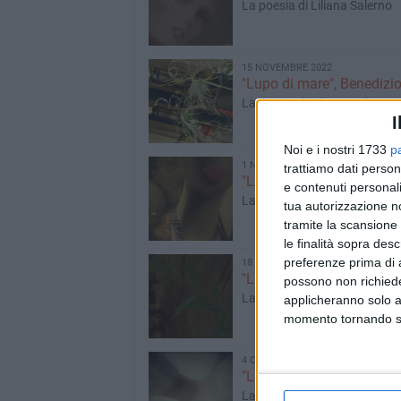
La poesia di Liliana Salerno
15 NOVEMBRE 2022
"Lupo di mare", Benedizi
La poesia di Liliana Salerno
I
Noi e i nostri 1733
p
1 NOVEMBRE 2022
trattiamo dati person
"Lupo di mare", Parole d
e contenuti personali
La poesia di Liliana Salerno
tua autorizzazione no
tramite la scansione 
le finalità sopra des
preferenze prima di 
18 OTTOBRE 2022
"Lupo di mare", Sapore
possono non richieder
La poesia di Liliana Salerno
applicheranno solo a
momento tornando su 
4 OTTOBRE 2022
"Lupo di mare", Consape
La poesia di Liliana Salerno