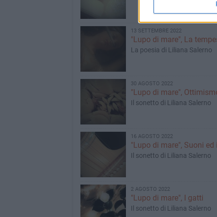
13 SETTEMBRE 2022
"Lupo di mare", La tempe
La poesia di Liliana Salerno
30 AGOSTO 2022
"Lupo di mare", Ottimism
Il sonetto di Liliana Salerno
16 AGOSTO 2022
"Lupo di mare", Suoni ed 
Il sonetto di Liliana Salerno
2 AGOSTO 2022
"Lupo di mare", I gatti
Il sonetto di Liliana Salerno