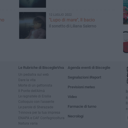
12 LUGLIO 2022
ino
"Lupo di mare", Il bacio
Il sonetto di Liliana Salerno
Le Rubriche di BisceglieViva
Agenda eventi di Bisceglie
Un pediatra sul web
Segnalazioni iReport
Dare la vita
Morte di un gettonista
Previsioni meteo
Il Ponte dell'Almà
I
Le ragnatele di Ersilia
Video
R
Colloquio con l'assente
B
Farmacie di turno
Le parole di Sherazade
a
T-innova per la tua impresa
Necrologi
ENAPA e CAF Confagricoltura
Natura varia