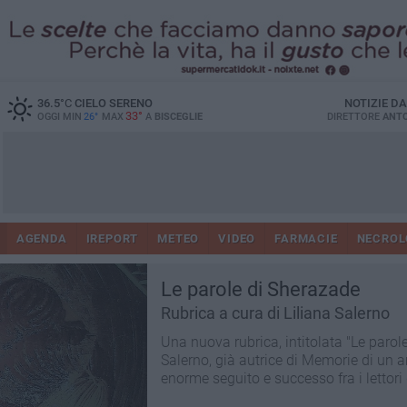
36.5
°C
CIELO SERENO
NOTIZIE D
33°
OGGI MIN
26°
MAX
A
BISCEGLIE
DIRETTORE
ANTO
AGENDA
IREPORT
METEO
VIDEO
FARMACIE
NECROL
Le parole di Sherazade
Rubrica a cura di Liliana Salerno
Una nuova rubrica, intitolata "Le parole
Salerno, già autrice di Memorie di un 
enorme seguito e successo fra i lettori 