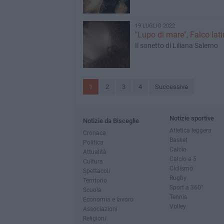
19 LUGLIO 2022
"Lupo di mare", Falco lat
Il sonetto di Liliana Salerno
1
2
3
4
Successiva
Notizie sportive
Notizie da Bisceglie
Atletica leggera
Cronaca
Basket
Politica
Calcio
Attualità
Calcio a 5
Cultura
Ciclismo
Spettacoli
Rugby
Territorio
Sport a 360°
Scuola
Tennis
Economia e lavoro
Volley
Associazioni
Religioni