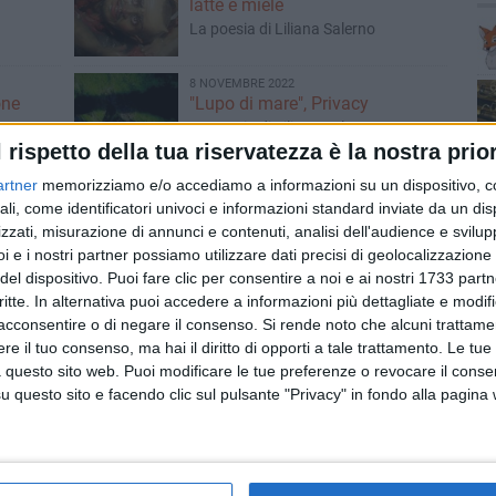
latte e miele
La poesia di Liliana Salerno
8 NOVEMBRE 2022
one
"Lupo di mare", Privacy
La poesia di Liliana Salerno
l rispetto della tua riservatezza è la nostra prior
artner
memorizziamo e/o accediamo a informazioni su un dispositivo, c
25 OTTOBRE 2022
ali, come identificatori univoci e informazioni standard inviate da un di
'amore
"Lupo di mare", Picasso
zzati, misurazione di annunci e contenuti, analisi dell'audience e svilupp
La poesia di Liliana Salerno
i e i nostri partner possiamo utilizzare dati precisi di geolocalizzazione 
del dispositivo. Puoi fare clic per consentire a noi e ai nostri 1733 partn
critte. In alternativa puoi accedere a informazioni più dettagliate e modif
acconsentire o di negare il consenso.
Si rende noto che alcuni trattamen
12 OTTOBRE 2022
"Lupo di mare", Malinconia
e il tuo consenso, ma hai il diritto di opporti a tale trattamento. Le tue
La poesia di Liliana Salerno
 questo sito web. Puoi modificare le tue preferenze o revocare il conse
questo sito e facendo clic sul pulsante "Privacy" in fondo alla pagina
20 SETTEMBRE 2022
volezza
"Lupo di mare", Palio
La poesia di Liliana Salerno