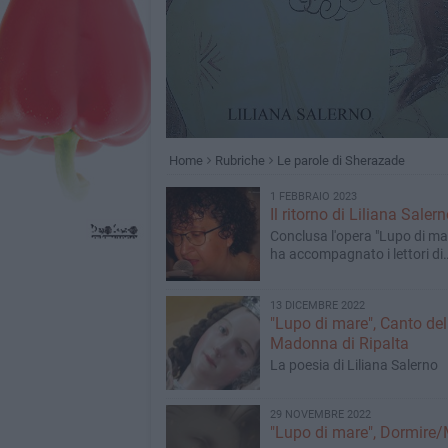
Home
Rubriche
Le parole di Sherazade
1 FEBBRAIO 2023
Il ritorno di Liliana Saler
Conclusa l'opera "Lupo di ma
ha accompagnato i lettori di
BisceglieViva
13 DICEMBRE 2022
"Lupo di mare", Canto del
Madonna di Ripalta
La poesia di Liliana Salerno
29 NOVEMBRE 2022
"Lupo di mare", Dormire/