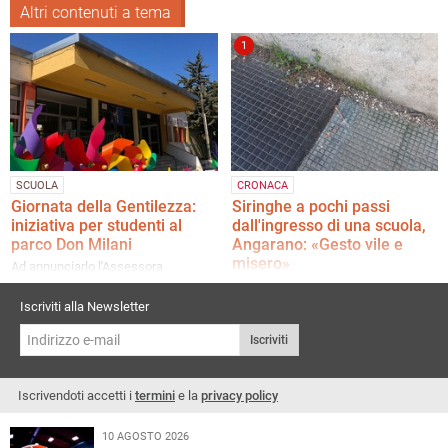
Altri contenuti a tema
1
SCUOLA
CRONACA
Giornata della Gentilezza:
Siringhe a pochi passi
iniziativa per studenti al
dall'ingresso di una scuola,
parco Don Milani
Angarano: «Gesto vile e
misero»
Ad annunciarlo l'Assessora
all'Inclusione Roberta Rigante
Episodio sconcertante.
L'indignazione del Sindaco
Iscriviti alla Newsletter
Iscriviti
Iscrivendoti accetti i
termini
e la
privacy policy
10 AGOSTO 2026