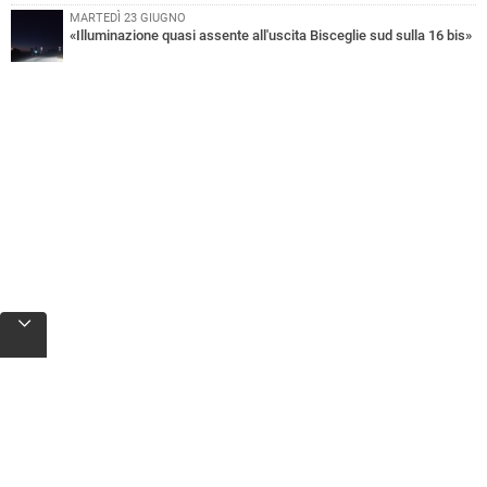
MARTEDÌ 23 GIUGNO
«Illuminazione quasi assente all'uscita Bisceglie sud sulla 16 bis»
BISCEGLIEVIVA APP
Scarica l'applicazione per iPhone,
iPad e Android e ricevi notizie push