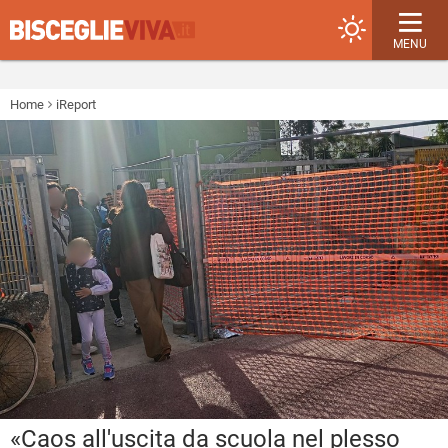
MENU
Home
iReport
«Caos all'uscita da scuola nel plesso