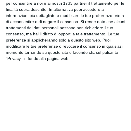
per consentire a noi e ai nostri 1733 partner il trattamento per le
finalità sopra descritte. In alternativa puoi accedere a
informazioni più dettagliate e modificare le tue preferenze prima
12
di acconsentire o di negare il consenso.
Si rende noto che alcuni
trattamenti dei dati personali possono non richiedere il tuo
consenso, ma hai il diritto di opporti a tale trattamento. Le tue
preferenze si applicheranno solo a questo sito web. Puoi
"Natale con i tuoi" è il progetto artistico-manuale promosso
modificare le tue preferenze o revocare il consenso in qualsiasi
dal quarto circolo didattico di Bisceglie e riservato ai
momento tornando su questo sito e facendo clic sul pulsante
bambini e alle bambine della scuola primaria "Dino
"Privacy" in fondo alla pagina web.
Abbascià", già avviato nell'anno scolastico 2017-2018.
Porte aperte ai genitori: mamme e papà, guidati dalla mano
esperta della maestra Carla Pesola, hanno partecipato
all'ampliamento del presepe, già realizzato l'anno scorso,
che sarà esposto nel corso della tredicesima edizione della
mostra dei presepi artistici "La via dei presepi" in programma
nei prossimi giorni nel centro storico di Bisceglie.
Nel presepe sono presenti alcuni simboli della città, dal