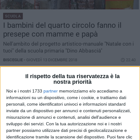
SCUOLA
I bambini del quarto circolo fanno il
presepe con mamme e papà
Nell'ambito del progetto artistico-manuale "Natale con i
tuoi" della scuola primaria "Dino Abbascià"
BISCEGLIE -
GIOVEDÌ 13 DICEMBRE 2018
22.40
Il rispetto della tua riservatezza è la
nostra priorità
Noi e i nostri 1733
partner
memorizziamo e/o accediamo a
informazioni su un dispositivo, come i cookie, e trattiamo dati
personali, come identificatori univoci e informazioni standard
inviate da un dispositivo per annunci e contenuti personalizzati,
misurazione di annunci e contenuti, analisi dell'audience e
sviluppo dei servizi.
Con la tua autorizzazione noi e i nostri
partner possiamo utilizzare dati precisi di geolocalizzazione e
identificazione tramite la scansione del dispositivo. Puoi fare clic