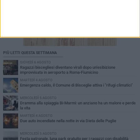
PIÙ LETTI QUESTA SETTIMANA
GIOVEDÌ 6 AGOSTO
Ragazzi biscegliesi diventano virali dopo un'esibizione
improvvisata in aeroporto a Roma-Fiumicino
MARTEDÌ 4 AGOSTO
Emergenza caldo, il Comune di Bisceglie attiva i "rifugi climatici"
MERCOLEDÌ 5 AGOSTO
Dramma alla spiaggia Bi-Marmi: un anziano ha un malore e perde
la vita
MARTEDÌ 4 AGOSTO
Due auto incendiate nella notte in via Dieta delle Puglie
MERCOLEDÌ 5 AGOSTO
Festa patronale, luna park gratuito per i ragazzi con disabilità