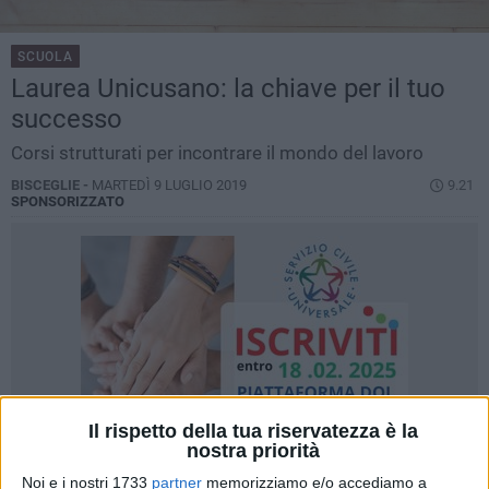
SCUOLA
Laurea Unicusano: la chiave per il tuo
successo
Corsi strutturati per incontrare il mondo del lavoro
BISCEGLIE -
MARTEDÌ 9 LUGLIO 2019
9.21
SPONSORIZZATO
Il rispetto della tua riservatezza è la
nostra priorità
Noi e i nostri 1733
partner
memorizziamo e/o accediamo a