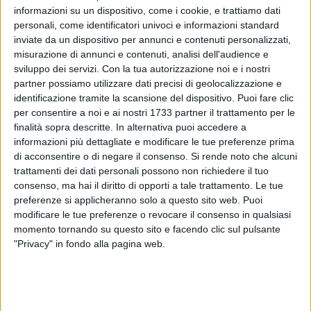
informazioni su un dispositivo, come i cookie, e trattiamo dati
personali, come identificatori univoci e informazioni standard
inviate da un dispositivo per annunci e contenuti personalizzati,
43
misurazione di annunci e contenuti, analisi dell'audience e
Se pensiamo al termine "Università", di primo acchito
sviluppo dei servizi.
Con la tua autorizzazione noi e i nostri
partner possiamo utilizzare dati precisi di geolocalizzazione e
pensiamo ad aule affollate, libri con un'infinità di pagine,
identificazione tramite la scansione del dispositivo. Puoi fare clic
lezioni estenuanti ed esami da sostenere probabilmente per
per consentire a noi e ai nostri 1733 partner il trattamento per le
svariati anni, prima di arrivare al conseguimento della
finalità sopra descritte. In alternativa puoi accedere a
laurea. È giunto il tempo di lasciarsi alle spalle questo
informazioni più dettagliate e modificare le tue preferenze prima
stereotipo.
di acconsentire o di negare il consenso.
Si rende noto che alcuni
trattamenti dei dati personali possono non richiedere il tuo
L'Università Niccolò Cusano rompe il vincolo delle
consenso, ma hai il diritto di opporti a tale trattamento. Le tue
preferenze si applicheranno solo a questo sito web. Puoi
spiegazioni in aula erogando le
lezioni online
, insieme a
modificare le tue preferenze o revocare il consenso in qualsiasi
dispense, mappe e test di esercitazione a cui è possibile
momento tornando su questo sito e facendo clic sul pulsante
accedere tramite una piattaforma informatica, sempre e
"Privacy" in fondo alla pagina web.
ovunque si voglia,
senza acquisto di libri
! I materiali didattici
forniti, continuamente aggiornati da docenti e tutor
professionisti, garantiscono una formazione d'eccellenza
attraverso il sostenimento di
esami mensili
, in modo da