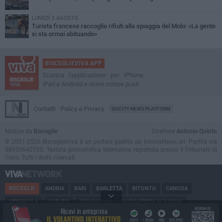
LUNEDÌ 3 AGOSTO
Turista francese raccoglie rifiuti alla spiaggia del Molo: «La gente
si sta ormai abituando»
BISCEGLIEVIVA APP
Scarica l'applicazione per iPhone,
iPad e Android e ricevi notizie push
Contatti
Policy e Privacy
GOCITY NEWS PLATFORM
Notizie da
Bisceglie
Direttore
Antonio Quinto
© 2001-2026 BisceglieViva è un portale gestito da InnovaNews srl. Partita iva
08059640725. Testata giornalistica telematica registrata presso il Tribunale di
Trani. Tutti i diritti riservati.
BISCEGLIE
ANDRIA
BARI
BARLETTA
BITONTO
CANOSA
CERIGNOLA
CORATO
GIOVINAZZO
MARGHERITA DI SAVOIA
MINERVINO
MODUGNO
MOLFETTA
PUGLIA
RUVO