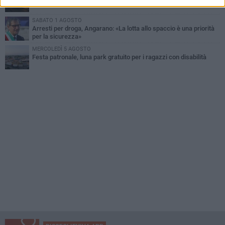
SABATO 1 AGOSTO
Arresti per droga, Angarano: «La lotta allo spaccio è una priorità
per la sicurezza»
MERCOLEDÌ 5 AGOSTO
Festa patronale, luna park gratuito per i ragazzi con disabilità