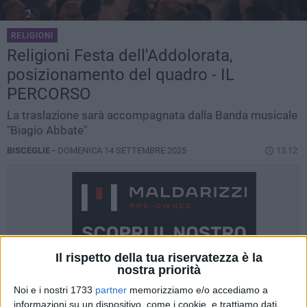
RELIGIONI
Religioni Festa dell'Addolorata,
posizionamento del quadro - IL
PERCORSO
La traslazione sarà accompagnata dalla Banda musicale
"Biagio Abbate"
BISCEGLIE -
DOMENICA 14 SETTEMBRE 2025
13.12
Il rispetto della tua riservatezza è la
nostra priorità
Noi e i nostri 1733
partner
memorizziamo e/o accediamo a
informazioni su un dispositivo, come i cookie, e trattiamo dati