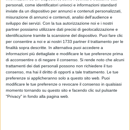
personali, come identificatori univoci e informazioni standard
inviate da un dispositivo per annunci e contenuti personalizzati,
misurazione di annunci e contenuti, analisi dell'audience e
sviluppo dei servizi.
Con la tua autorizzazione noi e i nostri
86
partner possiamo utilizzare dati precisi di geolocalizzazione e
identificazione tramite la scansione del dispositivo. Puoi fare clic
per consentire a noi e ai nostri 1733 partner il trattamento per le
finalità sopra descritte. In alternativa puoi accedere a
Oggi, domenica 14 settembre, si entrerà nel vivo della festa
informazioni più dettagliate e modificare le tue preferenze prima
della Vergine Addolorata con il posizionamento del quadro
di acconsentire o di negare il consenso.
Si rende noto che alcuni
sul trono allestito al teatro Garibaldi. Il quadro sarà portato
trattamenti dei dati personali possono non richiedere il tuo
processionalmente dopo la messa delle ore 19 con la
consenso, ma hai il diritto di opporti a tale trattamento. Le tue
traslazione che sarà accompagnata dalla Banda musicale
preferenze si applicheranno solo a questo sito web. Puoi
modificare le tue preferenze o revocare il consenso in qualsiasi
"Biagio Abbate".
momento tornando su questo sito e facendo clic sul pulsante
"Privacy" in fondo alla pagina web.
Il percorso completo prevede l'avvio dalla Concattedrale, poi
si proseguirà per largo San Donato, piazza Duomo, via
Cardinale Dell'Olio, via Giulio Frisari, via Trento, rampa
Schinosa, via La Marina, largo caduti corazzata Roma,
piazza Vittorio Emanuele II, via Guglielmo Marconi per poi