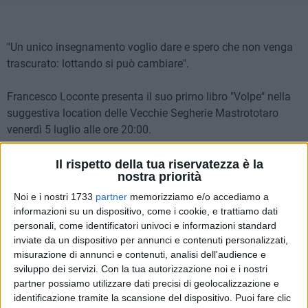
"Un unico insegnamento voglio dare e spero che non venga
trascurato: lottando si può cambiare".
Francesco Loconte presenta il suo primo libro "Volpe" nella
suggestiva location delle Vecchie Segherie Mastrototaro
venerdì 5 luglio alle ore 20:00.
Il rispetto della tua riservatezza è la
nostra priorità
Noi e i nostri 1733
partner
memorizziamo e/o accediamo a
informazioni su un dispositivo, come i cookie, e trattiamo dati
personali, come identificatori univoci e informazioni standard
inviate da un dispositivo per annunci e contenuti personalizzati,
misurazione di annunci e contenuti, analisi dell'audience e
sviluppo dei servizi.
Con la tua autorizzazione noi e i nostri
partner possiamo utilizzare dati precisi di geolocalizzazione e
identificazione tramite la scansione del dispositivo. Puoi fare clic