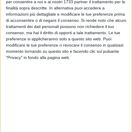
per consentire a noi e ai nostri 1733 partner il trattamento per le
finalità sopra descritte. In alternativa puoi accedere a
informazioni più dettagliate e modificare le tue preferenze prima
di acconsentire o di negare il consenso.
Si rende noto che alcuni
trattamenti dei dati personali possono non richiedere il tuo
consenso, ma hai il diritto di opporti a tale trattamento. Le tue
Altri contenuti a tema
preferenze si applicheranno solo a questo sito web. Puoi
modificare le tue preferenze o revocare il consenso in qualsiasi
momento tornando su questo sito e facendo clic sul pulsante
"Privacy" in fondo alla pagina web.
CULTURA
POLITICA
Stefano Petrocchi alle
Centrosinistra, primarie ed
Vecchie Segherie
ex Ilva: Giuseppe Conte
Mastrototaro: presenterà la
traccia una linea alle
vita straordinaria di Maria
Vecchie Segherie
Bellonci
Mastrototaro
Appuntamento lunedì 3 agosto con
Il leader del Movimento 5 Stelle
"Romanzo privato"
torna a Bisceglie in occasione della