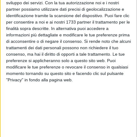
crescendo drammatico che dal Gargano percorre tutta la
sviluppo dei servizi.
Con la tua autorizzazione noi e i nostri
terra di Foggia fino a Cerignola allungando i tentacoli in un
partner possiamo utilizzare dati precisi di geolocalizzazione e
identificazione tramite la scansione del dispositivo. Puoi fare clic
giro d'affari internazionale. Che lascia sulla sua strada una
per consentire a noi e ai nostri 1733 partner il trattamento per le
lunga scia di mattanza.
finalità sopra descritte. In alternativa puoi accedere a
informazioni più dettagliate e modificare le tue preferenze prima
Giuliano Foschini presenterà il libro col collega Carlo Bonini
di acconsentire o di negare il consenso.
Si rende noto che alcuni
nelle Vecchie Segherie Mastrototaro giovedì 27 giugno alle
trattamenti dei dati personali possono non richiedere il tuo
ore 19:30. Dialogherà con lui la collega Antonella Gaeta.
consenso, ma hai il diritto di opporti a tale trattamento. Le tue
preferenze si applicheranno solo a questo sito web. Puoi
modificare le tue preferenze o revocare il consenso in qualsiasi
momento tornando su questo sito e facendo clic sul pulsante
"Privacy" in fondo alla pagina web.