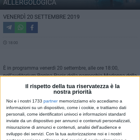
ALLERGOLOGICA
VENERDÌ 20 SETTEMBRE 2019
18:00
È in programma venerdì 20 settembre, alle ore 18:00,
nell'auditorium Regina Pacis della parrocchia Madonna della
pace di Molfetta, in via XXV aprile, 3, l'incontro informativo
Il rispetto della tua riservatezza è la
con la partecipazione del professor Giovanni Melioli,
nostra priorità
allergologo di fama internazionale, promosso dal medico
Noi e i nostri 1733
partner
memorizziamo e/o accediamo a
biscegliese Marco Papagni.
informazioni su un dispositivo, come i cookie, e trattiamo dati
personali, come identificatori univoci e informazioni standard
Nel corso dell'evento si parlerà della diagnostica
inviate da un dispositivo per annunci e contenuti personalizzati,
misurazione di annunci e contenuti, analisi dell'audience e
allergologica e dell'impiego dell'Alex test, mediante il quale è
sviluppo dei servizi.
Con la tua autorizzazione noi e i nostri
possibile ricercare 282 allergeni (pollini, acari, graminacee,