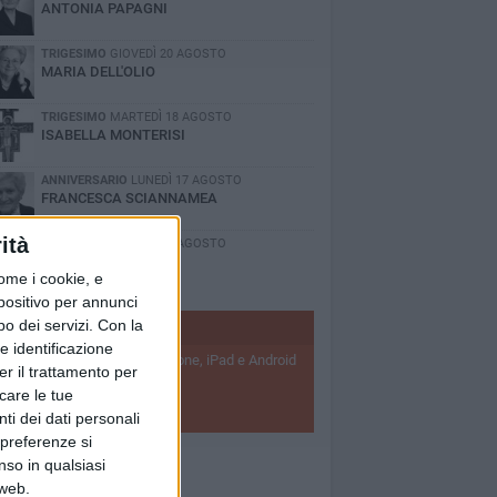
ANTONIA PAPAGNI
TRIGESIMO
GIOVEDÌ 20 AGOSTO
MARIA DELL'OLIO
TRIGESIMO
MARTEDÌ 18 AGOSTO
ISABELLA MONTERISI
ANNIVERSARIO
LUNEDÌ 17 AGOSTO
FRANCESCA SCIANNAMEA
ità
TRIGESIMO
GIOVEDÌ 13 AGOSTO
LAURA ANTONINO
ome i cookie, e
spositivo per annunci
o dei servizi.
Con la
BISCEGLIEVIVA APP
e identificazione
Scarica l'applicazione per iPhone, iPad e Android
er il trattamento per
 ricevi notizie push
icare le tue
SCARICA APP
ti dei dati personali
 preferenze si
nso in qualsiasi
 web.