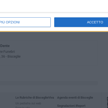
PIÙ OPZIONI
ACCETTO
 Dente
ze Funebri
 36 - Bisceglie
Le Rubriche di BisceglieViva
Agenda eventi di Bisceglie
Un pediatra sul web
Segnalazioni iReport
Dare la vita