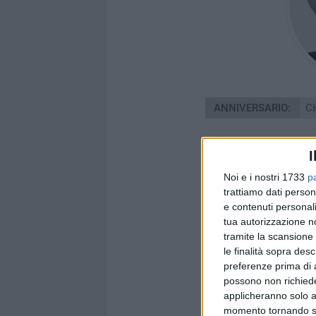
ANNIVERSARIO:
C
I
Noi e i nostri 1733
p
trattiamo dati person
e contenuti personali
tua autorizzazione no
tramite la scansione 
le finalità sopra des
preferenze prima di 
possono non richieder
applicheranno solo a
momento tornando su 