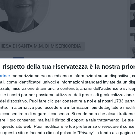
HIESA DI SANTA M.M. DI MISERICORDIA
l rispetto della tua riservatezza è la nostra prior
artner
memorizziamo e/o accediamo a informazioni su un dispositivo, c
ali, come identificatori univoci e informazioni standard inviate da un di
zzati, misurazione di annunci e contenuti, analisi dell'audience e svilupp
i e i nostri partner possiamo utilizzare dati precisi di geolocalizzazione 
del dispositivo. Puoi fare clic per consentire a noi e ai nostri 1733 partn
e
critte. In alternativa puoi accedere a informazioni più dettagliate e modif
acconsentire o di negare il consenso.
Si rende noto che alcuni trattamen
e il tuo consenso, ma hai il diritto di opporti a tale trattamento. Le tue
 questo sito web. Puoi modificare le tue preferenze o revocare il conse
questo sito e facendo clic sul pulsante "Privacy" in fondo alla pagina