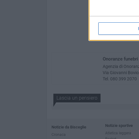
Onoranze funebri
Agenzia di Onoran
Via Giovanni Bovio,
Tel. 080 399 2070
Lascia un pensiero
Notizie sportive
Notizie da Bisceglie
Atletica leggera
Cronaca
Basket