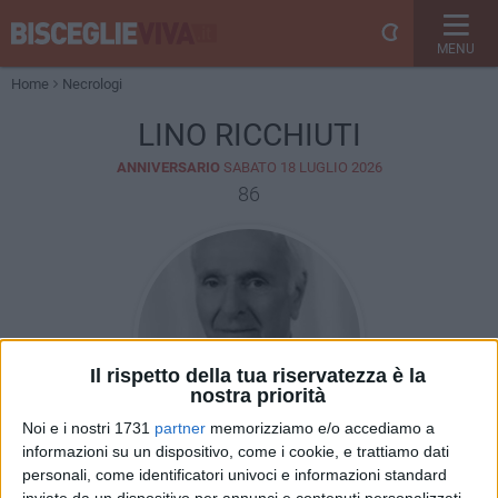
MENU
Home
Necrologi
LINO RICCHIUTI
ANNIVERSARIO
SABATO 18 LUGLIO 2026
86
Il rispetto della tua riservatezza è la
nostra priorità
Noi e i nostri 1731
partner
memorizziamo e/o accediamo a
informazioni su un dispositivo, come i cookie, e trattiamo dati
personali, come identificatori univoci e informazioni standard
inviate da un dispositivo per annunci e contenuti personalizzati,