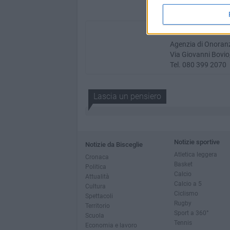
Onoranze funebri
Agenzia di Onoran
Via Giovanni Bovio,
Tel. 080 399 2070
Lascia un pensiero
Notizie sportive
Notizie da Bisceglie
Atletica leggera
Cronaca
Basket
Politica
Calcio
Attualità
Calcio a 5
Cultura
Ciclismo
Spettacoli
Rugby
Territorio
Sport a 360°
Scuola
Tennis
Economia e lavoro