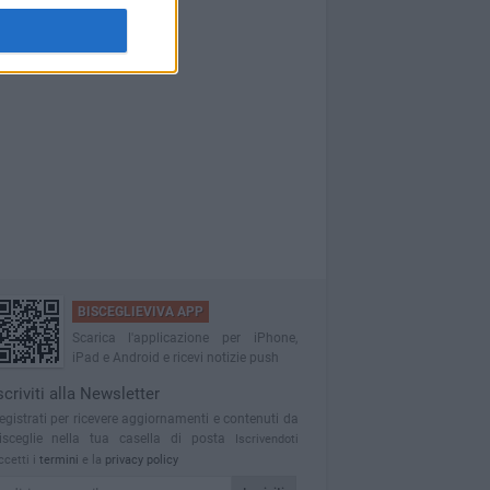
BISCEGLIEVIVA APP
Scarica l'applicazione per iPhone,
iPad e Android e ricevi notizie push
scriviti alla Newsletter
egistrati per ricevere aggiornamenti e contenuti da
isceglie nella tua casella di posta
Iscrivendoti
ccetti i
termini
e la
privacy policy