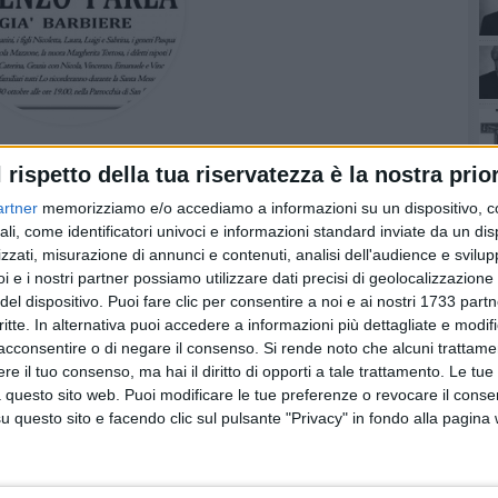
:
PARROCCHIA DI SAN PIETRO
l rispetto della tua riservatezza è la nostra prior
artner
memorizziamo e/o accediamo a informazioni su un dispositivo, c
ali, come identificatori univoci e informazioni standard inviate da un di
zzati, misurazione di annunci e contenuti, analisi dell'audience e svilupp
i e i nostri partner possiamo utilizzare dati precisi di geolocalizzazione 
del dispositivo. Puoi fare clic per consentire a noi e ai nostri 1733 partn
critte. In alternativa puoi accedere a informazioni più dettagliate e modif
acconsentire o di negare il consenso.
Si rende noto che alcuni trattamen
e il tuo consenso, ma hai il diritto di opporti a tale trattamento. Le tue
e
 questo sito web. Puoi modificare le tue preferenze o revocare il conse
questo sito e facendo clic sul pulsante "Privacy" in fondo alla pagina