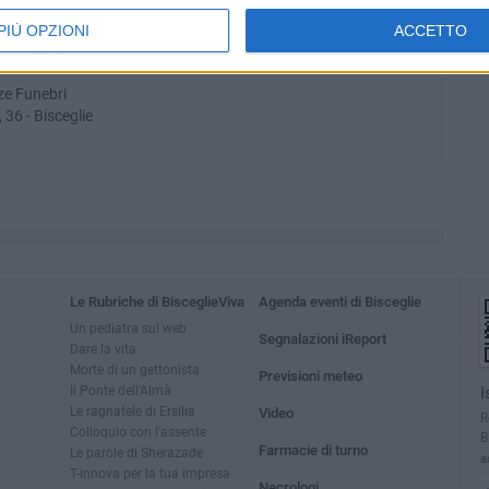
PIÙ OPZIONI
ACCETTO
 Dente
ze Funebri
 36 - Bisceglie
Le Rubriche di BisceglieViva
Agenda eventi di Bisceglie
Un pediatra sul web
Segnalazioni iReport
Dare la vita
Morte di un gettonista
Previsioni meteo
Il Ponte dell'Almà
I
Le ragnatele di Ersilia
Video
R
Colloquio con l'assente
B
Farmacie di turno
Le parole di Sherazade
a
T-innova per la tua impresa
Necrologi