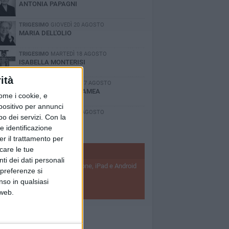
ANTONIA PAPAGNI
TRIGESIMO
GIOVEDÌ 20 AGOSTO
MARIA DELL'OLIO
TRIGESIMO
MARTEDÌ 18 AGOSTO
ISABELLA MONTERISI
ità
ANNIVERSARIO
LUNEDÌ 17 AGOSTO
FRANCESCA SCIANNAMEA
ome i cookie, e
spositivo per annunci
TRIGESIMO
GIOVEDÌ 13 AGOSTO
o dei servizi.
Con la
LAURA ANTONINO
e identificazione
er il trattamento per
icare le tue
BISCEGLIEVIVA APP
ti dei dati personali
Scarica l'applicazione per iPhone, iPad e Android
 preferenze si
 ricevi notizie push
nso in qualsiasi
SCARICA APP
 web.