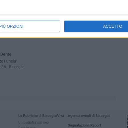
PIÙ OPZIONI
ACCETTO
 Dente
ze Funebri
 36 - Bisceglie
Le Rubriche di BisceglieViva
Agenda eventi di Bisceglie
Un pediatra sul web
Segnalazioni iReport
Dare la vita