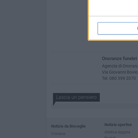
Onoranze funebri
Agenzia di Onoran
Via Giovanni Bovio,
Tel. 080 399 2070
Lascia un pensiero
Notizie sportive
Notizie da Bisceglie
Atletica leggera
Cronaca
Basket