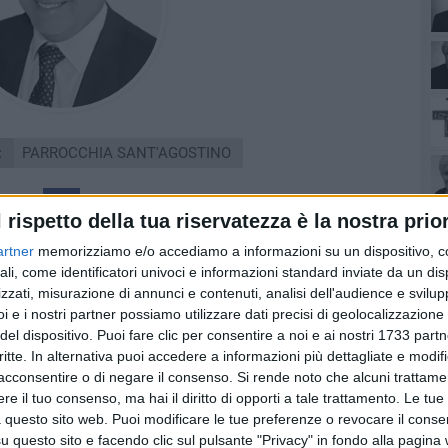
:
PARROCCHIA SANT'AGOSTINO
l rispetto della tua riservatezza è la nostra prior
artner
memorizziamo e/o accediamo a informazioni su un dispositivo, c
ali, come identificatori univoci e informazioni standard inviate da un di
zzati, misurazione di annunci e contenuti, analisi dell'audience e svilupp
i e i nostri partner possiamo utilizzare dati precisi di geolocalizzazione 
del dispositivo. Puoi fare clic per consentire a noi e ai nostri 1733 partn
e
critte. In alternativa puoi accedere a informazioni più dettagliate e modif
acconsentire o di negare il consenso.
Si rende noto che alcuni trattamen
e il tuo consenso, ma hai il diritto di opporti a tale trattamento. Le tue
 questo sito web. Puoi modificare le tue preferenze o revocare il conse
questo sito e facendo clic sul pulsante "Privacy" in fondo alla pagina