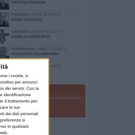
ANTONIA PAPAGNI
TRIGESIMO
GIOVEDÌ 20 AGOSTO
MARIA DELL'OLIO
TRIGESIMO
MARTEDÌ 18 AGOSTO
ISABELLA MONTERISI
ANNIVERSARIO
LUNEDÌ 17 AGOSTO
FRANCESCA SCIANNAMEA
ità
TRIGESIMO
GIOVEDÌ 13 AGOSTO
LAURA ANTONINO
ome i cookie, e
spositivo per annunci
o dei servizi.
Con la
BISCEGLIEVIVA APP
e identificazione
Scarica l'applicazione per iPhone, iPad e Android
er il trattamento per
 ricevi notizie push
icare le tue
SCARICA APP
ti dei dati personali
 preferenze si
nso in qualsiasi
 web.