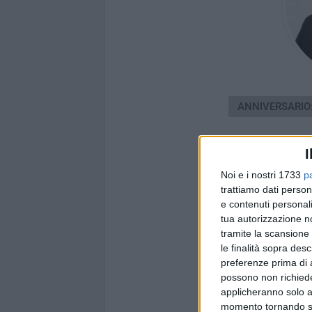
ANNIVERSARIO
I
Noi e i nostri 1733
p
trattiamo dati person
e contenuti personali
tua autorizzazione no
tramite la scansione 
le finalità sopra des
preferenze prima di 
possono non richieder
applicheranno solo a
momento tornando su 