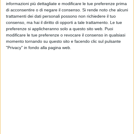
informazioni più dettagliate e modificare le tue preferenze prima
di acconsentire o di negare il consenso.
Si rende noto che alcuni
trattamenti dei dati personali possono non richiedere il tuo
consenso, ma hai il diritto di opporti a tale trattamento. Le tue
Cerimonia venerdì 10 aprile
a Barletta. L
a Stroke Unit del
preferenze si applicheranno solo a questo sito web. Puoi
Polo Ospedaliero "Dimiccoli" di Barletta e quella
modificare le tue preferenze o revocare il consenso in qualsiasi
dell'ospedale "Lorenzo Bonomo" di Andria, il Sistema 118 di
momento tornando su questo sito e facendo clic sul pulsante
"Privacy" in fondo alla pagina web.
BAT e le scuole primarie di Barletta-Andria-Trani e
provincia
verranno
premiati
come
prima
"Provincia Angels"
della Puglia:
una provincia Angels è un territorio in cui la
consapevolezza della comunità
, il
lavoro del personale dei
servizi medici di emergenza
(EMS) e l'
assistenza
ospedaliera acuta sono tutte ottimizzate per assicurare
esiti migliori ai pazienti colpiti da ictus
. Una provincia in cui,
quindi, gli ospedali, i servizi di emergenza, le autorità locali e
gli educatori pubblici lavorano di concerto per fornire mani
sicure alle persone colpite da ictus nelle loro comunità.
All'evento, aperto alla cittadinanza, saranno presenti tra gli