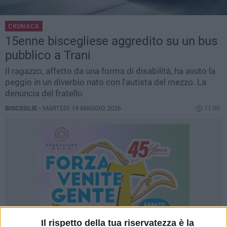
CRONACA
15enne biscegliese aggredito su un bus
pubblico a Trani
Il ragazzo, affetto da una forma di disabilità, ha avuto la
peggio in un diverbio nato con l'autista del mezzo. La
denuncia del fratello
BISCEGLIE -
MARTEDÌ 19 MAGGIO 2026
11.00
Il rispetto della tua riservatezza è la