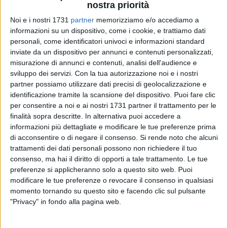
nostra priorità
Noi e i nostri 1731
partner
memorizziamo e/o accediamo a
informazioni su un dispositivo, come i cookie, e trattiamo dati
personali, come identificatori univoci e informazioni standard
inviate da un dispositivo per annunci e contenuti personalizzati,
misurazione di annunci e contenuti, analisi dell'audience e
sviluppo dei servizi.
Con la tua autorizzazione noi e i nostri
partner possiamo utilizzare dati precisi di geolocalizzazione e
L'ennesimo episodio di violenza ha coinvolto un
identificazione tramite la scansione del dispositivo. Puoi fare clic
giovanissimo biscegliese nella vicina Trani. Nel pomeriggio
per consentire a noi e ai nostri 1731 partner il trattamento per le
di lunedì 18 maggio si è registrata un'aggressione all'interno
finalità sopra descritte. In alternativa puoi accedere a
di un bus pubblico di linea tra l'autista del mezzo e un
informazioni più dettagliate e modificare le tue preferenze prima
15enne originario di Bisceglie, affetto da una forma di
di acconsentire o di negare il consenso.
Si rende noto che alcuni
disabilità. Le ragioni della violenta lite sono ora
trattamenti dei dati personali possono non richiedere il tuo
all'attenzione della polizia di stato, che è intervenuta sul
consenso, ma hai il diritto di opporti a tale trattamento. Le tue
preferenze si applicheranno solo a questo sito web. Puoi
posto con una volante e indaga ora su quanto accaduto:
modificare le tue preferenze o revocare il consenso in qualsiasi
secondo le prime ricostruzioni, il diverbio sarebbe nato per il
momento tornando su questo sito e facendo clic sul pulsante
possesso del biglietto di viaggio e per atteggiamenti poco
"Privacy" in fondo alla pagina web.
civili adottati da un gruppo di ragazzi.