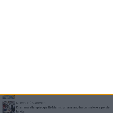
PIÙ LETTI QUESTA SETTIMANA
SABATO 1 AGOSTO
Contrasto allo spaccio di droga, due arresti dei carabinieri a
Bisceglie
VENERDÌ 31 LUGLIO
Torna l'appuntamento con la Pastasciutta antifascista a Bisceglie
MARTEDÌ 4 AGOSTO
Emergenza caldo, il Comune di Bisceglie attiva i "rifugi climatici"
MERCOLEDÌ 5 AGOSTO
Dramma alla spiaggia Bi-Marmi: un anziano ha un malore e perde
la vita