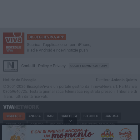
BISCEGLIEVIVA APP
Scarica l'applicazione per iPhone,
iPad e Android e ricevi notizie push
Contatti
Policy e Privacy
GOCITY NEWS PLATFORM
Notizie da
Bisceglie
Direttore
Antonio Quinto
© 2001-2026 BisceglieViva è un portale gestito da InnovaNews srl. Partita iva
08059640725. Testata giornalistica telematica registrata presso il Tribunale di
Trani. Tutti i diritti riservati.
BISCEGLIE
ANDRIA
BARI
BARLETTA
BITONTO
CANOSA
CERIGNOLA
CORATO
GIOVINAZZO
MARGHERITA DI SAVOIA
MINERVINO
MODUGNO
MOLFETTA
PUGLIA
RUVO