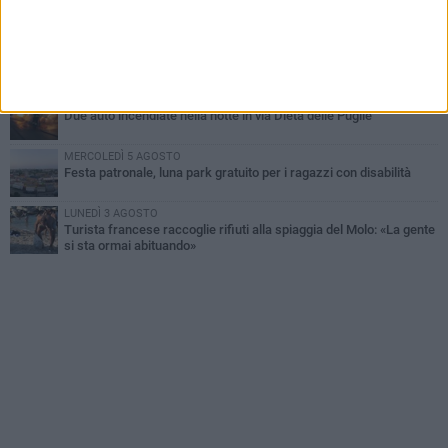
Emergenza caldo, il Comune di Bisceglie attiva i "rifugi climatici"
MERCOLEDÌ 5 AGOSTO
Dramma alla spiaggia Bi-Marmi: un anziano ha un malore e perde
la vita
MARTEDÌ 4 AGOSTO
Due auto incendiate nella notte in via Dieta delle Puglie
MERCOLEDÌ 5 AGOSTO
Festa patronale, luna park gratuito per i ragazzi con disabilità
LUNEDÌ 3 AGOSTO
Turista francese raccoglie rifiuti alla spiaggia del Molo: «La gente
si sta ormai abituando»