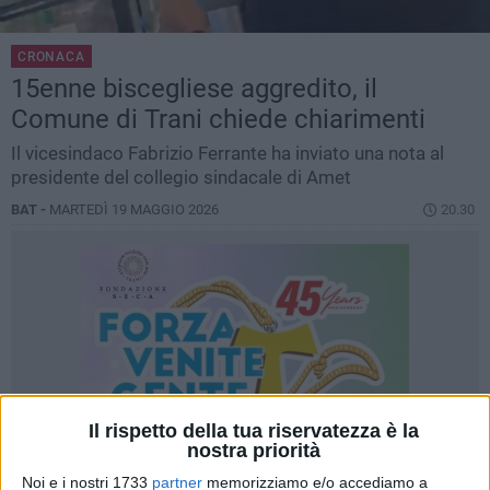
CRONACA
15enne biscegliese aggredito, il
Comune di Trani chiede chiarimenti
Il vicesindaco Fabrizio Ferrante ha inviato una nota al
presidente del collegio sindacale di Amet
BAT -
MARTEDÌ 19 MAGGIO 2026
20.30
Il rispetto della tua riservatezza è la
nostra priorità
Noi e i nostri 1733
partner
memorizziamo e/o accediamo a