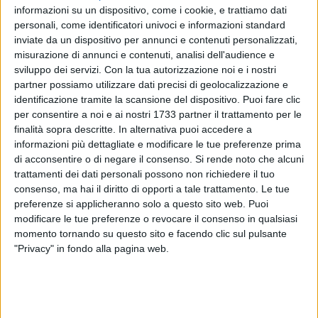
informazioni su un dispositivo, come i cookie, e trattiamo dati
personali, come identificatori univoci e informazioni standard
inviate da un dispositivo per annunci e contenuti personalizzati,
misurazione di annunci e contenuti, analisi dell'audience e
sviluppo dei servizi.
Con la tua autorizzazione noi e i nostri
partner possiamo utilizzare dati precisi di geolocalizzazione e
identificazione tramite la scansione del dispositivo. Puoi fare clic
In relazione all'episodio che si è verificato a Trani nella
per consentire a noi e ai nostri 1733 partner il trattamento per le
giornata di lunedì a bordo di un mezzo di Amet, con
finalità sopra descritte. In alternativa puoi accedere a
un'aggressione ai danni di un 15enne biscegliese affetto da
informazioni più dettagliate e modificare le tue preferenze prima
una forma di disabilità, il vicesindaco
Fabrizio Ferrante
ha
di acconsentire o di negare il consenso.
Si rende noto che alcuni
inviato una nota al presidente del collegio sindacale
trattamenti dei dati personali possono non richiedere il tuo
dell'azienda per avere maggiori chiarimenti su quanto
consenso, ma hai il diritto di opporti a tale trattamento. Le tue
preferenze si applicheranno solo a questo sito web. Puoi
accaduto, «considerata la particolare gravità dei fatti
modificare le tue preferenze o revocare il consenso in qualsiasi
segnalati, nonché il rilevante impatto sotto il profilo sociale,
momento tornando su questo sito e facendo clic sul pulsante
istituzionale e dell'immagine dell'ente e della società
"Privacy" in fondo alla pagina web.
partecipata».
Chiesta, con carattere di estrema urgenza, una dettagliata
relazione in ordine all'accaduto, con particolare riferimento