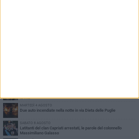
PIÙ LETTI QUESTA SETTIMANA
GIOVEDÌ 6 AGOSTO
Ragazzi biscegliesi diventano virali dopo un'esibizione
improvvisata in aeroporto a Roma-Fiumicino
MARTEDÌ 4 AGOSTO
Emergenza caldo, il Comune di Bisceglie attiva i "rifugi climatici"
MERCOLEDÌ 5 AGOSTO
Dramma alla spiaggia Bi-Marmi: un anziano ha un malore e perde
la vita
MARTEDÌ 4 AGOSTO
Due auto incendiate nella notte in via Dieta delle Puglie
SABATO 8 AGOSTO
Latitanti del clan Capriati arrestati, le parole del colonnello
Massimiliano Galasso