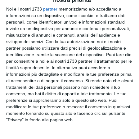
Noi e i nostri 1733
partner
memorizziamo e/o accediamo a
14
informazioni su un dispositivo, come i cookie, e trattiamo dati
personali, come identificatori univoci e informazioni standard
inviate da un dispositivo per annunci e contenuti personalizzati,
misurazione di annunci e contenuti, analisi dell'audience e
Il
sindaco Angarano
ha firmato un'ordinanza per l'istituzione
sviluppo dei servizi.
Con la tua autorizzazione noi e i nostri
di '
Stalli Rosa'
in tutta la città di Bisceglie. Si tratta di
partner possiamo utilizzare dati precisi di geolocalizzazione e
parcheggi gratuiti per donne in stato di gravidanza o di
identificazione tramite la scansione del dispositivo. Puoi fare clic
genitori con bambini fino ai due anni di età.
per consentire a noi e ai nostri 1733 partner il trattamento per le
finalità sopra descritte. In alternativa puoi accedere a
I parcheggi rosa hanno validità per l'arco temporale
informazioni più dettagliate e modificare le tue preferenze prima
di acconsentire o di negare il consenso.
Si rende noto che alcuni
compreso dalle ore 08:00 fino alle ore 20:00 con una
trattamenti dei dati personali possono non richiedere il tuo
limitazione oraria di due ore da indicare con l'esposizione del
consenso, ma hai il diritto di opporti a tale trattamento. Le tue
disco orario.
Ecco dove saranno posizionati
: Largo San
preferenze si applicheranno solo a questo sito web. Puoi
Francesco di fronte al civico 30; Piazza Diaz di fronte al
modificare le tue preferenze o revocare il consenso in qualsiasi
civico 15; Piazza Vittorio Emanuele di fronte al civico 43;
momento tornando su questo sito e facendo clic sul pulsante
Piazza Vittorio Emanuele di fronte al civico 2; Via Di
"Privacy" in fondo alla pagina web.
Giuseppe Di Vittorio di fronte al civico 124; Corso Umberto di
fronte al civico 67; Via XXIV Maggio di fronte al civico 21;