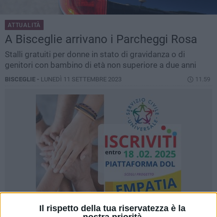
ATTUALITÀ
A Bisceglie arrivano i Parcheggi Rosa
Stalli gratuiti per donne in stato di gravidanza o di
genitori con bambino di età non superiore a due anni
BISCEGLIE -
LUNEDÌ 11 SETTEMBRE 2023
11.59
Il rispetto della tua riservatezza è la
nostra priorità