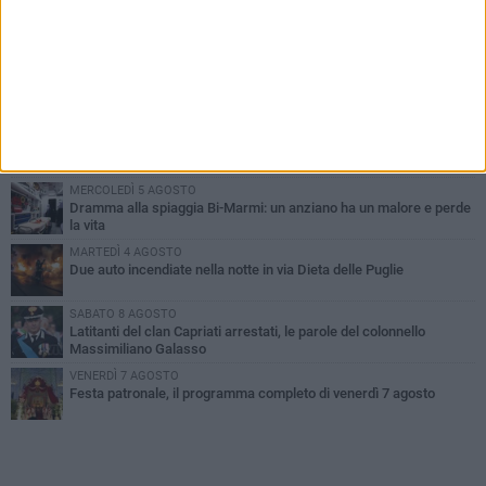
PIÙ LETTI QUESTA SETTIMANA
GIOVEDÌ 6 AGOSTO
Ragazzi biscegliesi diventano virali dopo un'esibizione
improvvisata in aeroporto a Roma-Fiumicino
MARTEDÌ 4 AGOSTO
Emergenza caldo, il Comune di Bisceglie attiva i "rifugi climatici"
MERCOLEDÌ 5 AGOSTO
Dramma alla spiaggia Bi-Marmi: un anziano ha un malore e perde
la vita
MARTEDÌ 4 AGOSTO
Due auto incendiate nella notte in via Dieta delle Puglie
SABATO 8 AGOSTO
Latitanti del clan Capriati arrestati, le parole del colonnello
Massimiliano Galasso
VENERDÌ 7 AGOSTO
Festa patronale, il programma completo di venerdì 7 agosto