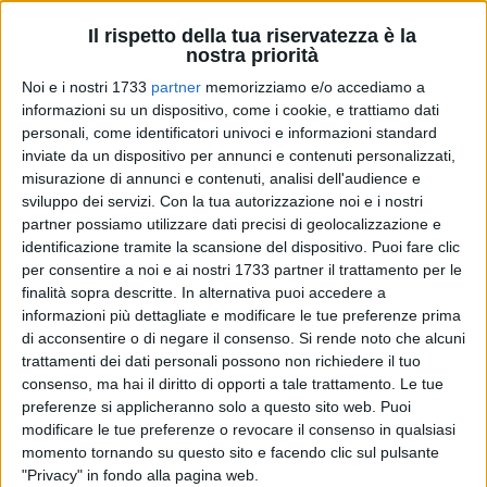
Il rispetto della tua riservatezza è la
nostra priorità
Noi e i nostri 1733
partner
memorizziamo e/o accediamo a
1
informazioni su un dispositivo, come i cookie, e trattiamo dati
personali, come identificatori univoci e informazioni standard
inviate da un dispositivo per annunci e contenuti personalizzati,
misurazione di annunci e contenuti, analisi dell'audience e
Prende il via
"Connessioni"
, la nuova rassegna di incontri
sviluppo dei servizi.
Con la tua autorizzazione noi e i nostri
pubblici promossa per riflettere su temi attuali che
partner possiamo utilizzare dati precisi di geolocalizzazione e
coinvolgono la comunità, favoriscono scambi, relazioni e
identificazione tramite la scansione del dispositivo. Puoi fare clic
crescita collettiva.
per consentire a noi e ai nostri 1733 partner il trattamento per le
finalità sopra descritte. In alternativa puoi accedere a
Il primo appuntamento è in programma sabato
17 maggio
informazioni più dettagliate e modificare le tue preferenze prima
alle ore 17.30
, presso il
Chiostro della Nuova Biblioteca
di acconsentire o di negare il consenso.
Si rende noto che alcuni
trattamenti dei dati personali possono non richiedere il tuo
Comunale "Mons. Pompeo Sarnelli"
.
consenso, ma hai il diritto di opporti a tale trattamento. Le tue
preferenze si applicheranno solo a questo sito web. Puoi
Il tema dell'incontro inaugurale sarà
"Adolescenti e reti di
modificare le tue preferenze o revocare il consenso in qualsiasi
comunicazione",
un argomento che interroga genitori,
momento tornando su questo sito e facendo clic sul pulsante
educatori, docenti, operatori sociali e gli stessi ragazzi
"Privacy" in fondo alla pagina web.