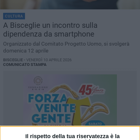
CULTURA
A Bisceglie un incontro sulla
dipendenza da smartphone
Organizzato dal Comitato Progetto Uomo, si svolgerà
domenica 12 aprile
BISCEGLIE -
VENERDÌ 10 APRILE 2026
COMUNICATO STAMPA
Il rispetto della tua riservatezza è la