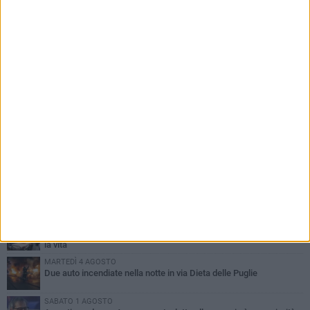
PIÙ LETTI QUESTA SETTIMANA
SABATO 1 AGOSTO
Contrasto allo spaccio di droga, due arresti dei carabinieri a
Bisceglie
MARTEDÌ 4 AGOSTO
Emergenza caldo, il Comune di Bisceglie attiva i "rifugi climatici"
MERCOLEDÌ 5 AGOSTO
Dramma alla spiaggia Bi-Marmi: un anziano ha un malore e perde
la vita
MARTEDÌ 4 AGOSTO
Due auto incendiate nella notte in via Dieta delle Puglie
SABATO 1 AGOSTO