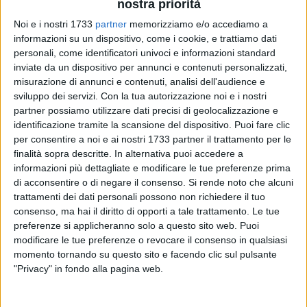
nostra priorità
Noi e i nostri 1733
partner
memorizziamo e/o accediamo a
informazioni su un dispositivo, come i cookie, e trattiamo dati
personali, come identificatori univoci e informazioni standard
inviate da un dispositivo per annunci e contenuti personalizzati,
misurazione di annunci e contenuti, analisi dell'audience e
sviluppo dei servizi.
Con la tua autorizzazione noi e i nostri
Il Comitato Progetto Uomo O.d.V., Organizzazione di
partner possiamo utilizzare dati precisi di geolocalizzazione e
identificazione tramite la scansione del dispositivo. Puoi fare clic
Volontariato impegnata dal 1994 a sostenere le madri, i
per consentire a noi e ai nostri 1733 partner il trattamento per le
bambini e le famiglie, nell'ambito delle attività culturali con
finalità sopra descritte. In alternativa puoi accedere a
finalità educative e d'interesse collettivo, per l'anno 2026
informazioni più dettagliate e modificare le tue preferenze prima
vuole evidenziare "La responsabilità educativa della
di acconsentire o di negare il consenso.
Si rende noto che alcuni
famiglia" più volte messa in discussione da culture, scelte
trattamenti dei dati personali possono non richiedere il tuo
politiche, interventi scolastici, stili di vita che rischiano di
consenso, ma hai il diritto di opporti a tale trattamento. Le tue
sottrarre alla famiglia la responsabilità educativa dei figli e
preferenze si applicheranno solo a questo sito web. Puoi
modificare le tue preferenze o revocare il consenso in qualsiasi
di attribuirla sempre più allo stato o a potentati economici e
momento tornando su questo sito e facendo clic sul pulsante
ideologici. Tale strada, percorsa dai regimi dittatoriali o
"Privacy" in fondo alla pagina web.
fintamente democratici, ha portato all'abolizione di quelli
che, invece, sono diritti naturali dei genitori.