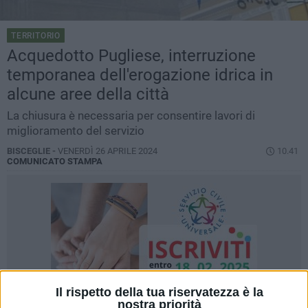
TERRITORIO
Acquedotto Pugliese, interruzione
temporanea dell'erogazione idrica in
alcune aree della città
La chiusura è necessaria per consentire lavori di
miglioramento del servizio
BISCEGLIE -
VENERDÌ 26 APRILE 2024
10.41
COMUNICATO STAMPA
Il rispetto della tua riservatezza è la
nostra priorità