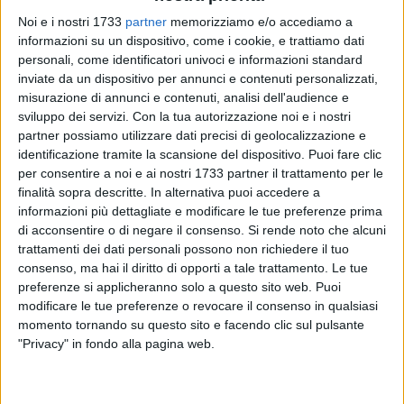
Noi e i nostri 1733
partner
memorizziamo e/o accediamo a
informazioni su un dispositivo, come i cookie, e trattiamo dati
personali, come identificatori univoci e informazioni standard
inviate da un dispositivo per annunci e contenuti personalizzati,
misurazione di annunci e contenuti, analisi dell'audience e
20
sviluppo dei servizi.
Con la tua autorizzazione noi e i nostri
partner possiamo utilizzare dati precisi di geolocalizzazione e
identificazione tramite la scansione del dispositivo. Puoi fare clic
Acquedotto Pugliese sta effettuando interventi per il
per consentire a noi e ai nostri 1733 partner il trattamento per le
miglioramento del servizio nell'abitato di Bisceglie. I lavori, di
finalità sopra descritte. In alternativa puoi accedere a
informazioni più dettagliate e modificare le tue preferenze prima
manutenzione straordinaria, riguardano l'installazione di una
di acconsentire o di negare il consenso.
Si rende noto che alcuni
nuova idrovalvola.
trattamenti dei dati personali possono non richiedere il tuo
consenso, ma hai il diritto di opporti a tale trattamento. Le tue
Per consentire l'esecuzione dei lavori, sarà necessario
preferenze si applicheranno solo a questo sito web. Puoi
sospendere temporaneamente la normale erogazione idrica
modificare le tue preferenze o revocare il consenso in qualsiasi
il
29 aprile 2024
nel comune di Bisceglie ed in particolare in:
momento tornando su questo sito e facendo clic sul pulsante
via Monsignore, SP13, via Kuwait, via Andria, via Pancrazio
"Privacy" in fondo alla pagina web.
Cucuzziello, via Crosta, via Fondo Noce, via Salvemini, via
Cosmai e nell'area a ovest dell'abitato, che si sviluppa a valle