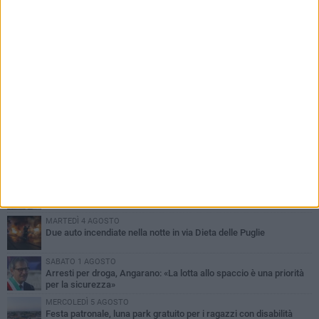
PIÙ LETTI QUESTA SETTIMANA
SABATO 1 AGOSTO
Contrasto allo spaccio di droga, due arresti dei carabinieri a
Bisceglie
MARTEDÌ 4 AGOSTO
Emergenza caldo, il Comune di Bisceglie attiva i "rifugi climatici"
MERCOLEDÌ 5 AGOSTO
Dramma alla spiaggia Bi-Marmi: un anziano ha un malore e perde
la vita
MARTEDÌ 4 AGOSTO
Due auto incendiate nella notte in via Dieta delle Puglie
SABATO 1 AGOSTO
Arresti per droga, Angarano: «La lotta allo spaccio è una priorità
per la sicurezza»
MERCOLEDÌ 5 AGOSTO
Festa patronale, luna park gratuito per i ragazzi con disabilità