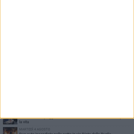
PIÙ LETTI QUESTA SETTIMANA
GIOVEDÌ 6 AGOSTO
Ragazzi biscegliesi diventano virali dopo un'esibizione
improvvisata in aeroporto a Roma-Fiumicino
MARTEDÌ 4 AGOSTO
Emergenza caldo, il Comune di Bisceglie attiva i "rifugi climatici"
MERCOLEDÌ 5 AGOSTO
Dramma alla spiaggia Bi-Marmi: un anziano ha un malore e perde
la vita
MARTEDÌ 4 AGOSTO