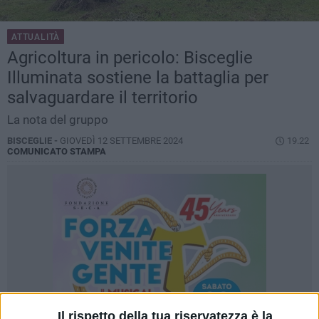
ATTUALITÀ
Agricoltura in pericolo: Bisceglie
Illuminata sostiene la battaglia per
salvaguardare il territorio
La nota del gruppo
BISCEGLIE -
GIOVEDÌ 12 SETTEMBRE 2024
19.22
COMUNICATO STAMPA
Il rispetto della tua riservatezza è la