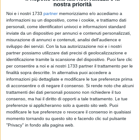
nostra priorità
Noi e i nostri 1733
partner
memorizziamo e/o accediamo a
informazioni su un dispositivo, come i cookie, e trattiamo dati
personali, come identificatori univoci e informazioni standard
9
inviate da un dispositivo per annunci e contenuti personalizzati,
misurazione di annunci e contenuti, analisi dell'audience e
sviluppo dei servizi.
Con la tua autorizzazione noi e i nostri
Il nostro territorio va salvaguardato e tutelato, crediamo
partner possiamo utilizzare dati precisi di geolocalizzazione e
fortemente nel valore della nostra terra fonte per
identificazione tramite la scansione del dispositivo. Puoi fare clic
per consentire a noi e ai nostri 1733 partner il trattamento per le
numerosissime famiglie di lavoro.
finalità sopra descritte. In alternativa puoi accedere a
informazioni più dettagliate e modificare le tue preferenze prima
Non possiamo restare fermi a guardare i numerosi problemi
di acconsentire o di negare il consenso.
Si rende noto che alcuni
causati dai lavori di completamento della condotta che
trattamenti dei dati personali possono non richiedere il tuo
porterà acqua dall'acquedotto del Locone, e più
consenso, ma hai il diritto di opporti a tale trattamento. Le tue
precisamente dal Torrino di Barletta al serbatoio di
preferenze si applicheranno solo a questo sito web. Puoi
Modugno.
modificare le tue preferenze o revocare il consenso in qualsiasi
momento tornando su questo sito e facendo clic sul pulsante
"Privacy" in fondo alla pagina web.
Diverse ancora le questioni irrisolte:
- le modalità di ripristino dell'impianto irriguo durante e dopo