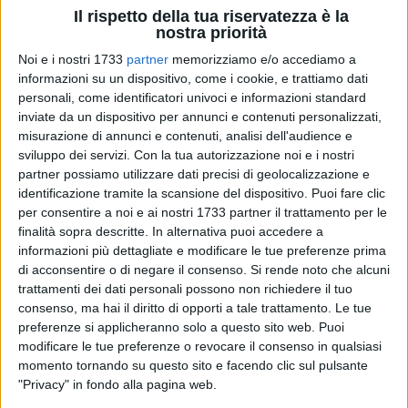
Il rispetto della tua riservatezza è la
nostra priorità
Noi e i nostri 1733
partner
memorizziamo e/o accediamo a
informazioni su un dispositivo, come i cookie, e trattiamo dati
personali, come identificatori univoci e informazioni standard
inviate da un dispositivo per annunci e contenuti personalizzati,
misurazione di annunci e contenuti, analisi dell'audience e
sviluppo dei servizi.
Con la tua autorizzazione noi e i nostri
partner possiamo utilizzare dati precisi di geolocalizzazione e
Domenica 1° marzo, alle ore 17:30, presso il Teatro Garibaldi
identificazione tramite la scansione del dispositivo. Puoi fare clic
di Bisceglie, si svolgerà la cerimonia di premiazione del
per consentire a noi e ai nostri 1733 partner il trattamento per le
Concorso "Valore e Memoria", istituito dal Questore della
finalità sopra descritte. In alternativa puoi accedere a
Provincia di Barletta-Andria-Trani, Dott. Alfredo Fabbrocini,
informazioni più dettagliate e modificare le tue preferenze prima
con l'obiettivo di valorizzare e premiare attività di particolare
di acconsentire o di negare il consenso.
Si rende noto che alcuni
rilievo nell'ambito dell'indagine, del soccorso pubblico e
trattamenti dei dati personali possono non richiedere il tuo
consenso, ma hai il diritto di opporti a tale trattamento. Le tue
dell'impegno sociale, riconoscendo la professionalità, la
preferenze si applicheranno solo a questo sito web. Puoi
dedizione e lo spirito di servizio degli operatori della Polizia
modificare le tue preferenze o revocare il consenso in qualsiasi
di Stato in forza presso le articolazioni provinciali.
momento tornando su questo sito e facendo clic sul pulsante
"Privacy" in fondo alla pagina web.
Il concorso si articola in tre categorie di premiazione,