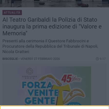
ATTUALITÀ
Al Teatro Garibaldi la Polizia di Stato
inaugura la prima edizione di "Valore e
Memoria"
Presenti alla cerimonia il Questore Fabbrocini e
Procuratore della Repubblica del Tribunale di Napoli,
Nicola Gratteri
BISCEGLIE -
VENERDÌ 27 FEBBRAIO 2026
9.17