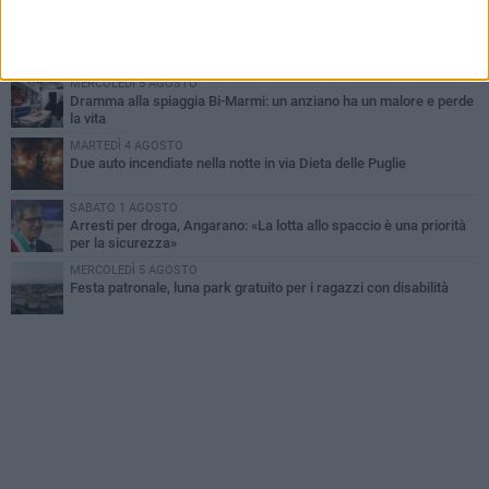
MARTEDÌ 4 AGOSTO
Emergenza caldo, il Comune di Bisceglie attiva i "rifugi climatici"
MERCOLEDÌ 5 AGOSTO
Dramma alla spiaggia Bi-Marmi: un anziano ha un malore e perde
la vita
MARTEDÌ 4 AGOSTO
Due auto incendiate nella notte in via Dieta delle Puglie
SABATO 1 AGOSTO
Arresti per droga, Angarano: «La lotta allo spaccio è una priorità
per la sicurezza»
MERCOLEDÌ 5 AGOSTO
Festa patronale, luna park gratuito per i ragazzi con disabilità