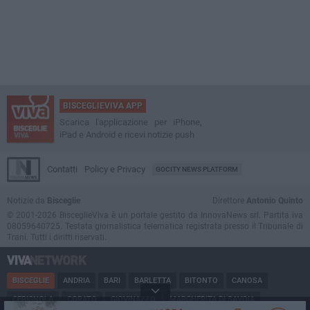
BISCEGLIEVIVA APP
Scarica l'applicazione per iPhone,
iPad e Android e ricevi notizie push
Contatti
Policy e Privacy
GOCITY NEWS PLATFORM
Notizie da
Bisceglie
Direttore
Antonio Quinto
© 2001-2026 BisceglieViva è un portale gestito da InnovaNews srl. Partita iva
08059640725. Testata giornalistica telematica registrata presso il Tribunale di
Trani. Tutti i diritti riservati.
BISCEGLIE
ANDRIA
BARI
BARLETTA
BITONTO
CANOSA
CERIGNOLA
CORATO
GIOVINAZZO
MARGHERITA DI SAVOIA