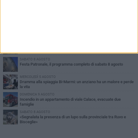
PIÙ LETTI QUESTA SETTIMANA
GIOVEDÌ 6 AGOSTO
Ragazzi biscegliesi diventano virali dopo un'esibizione
improvvisata in aeroporto a Roma-Fiumicino
MARTEDÌ 4 AGOSTO
Emergenza caldo, il Comune di Bisceglie attiva i "rifugi climatici"
SABATO 8 AGOSTO
Festa Patronale, il programma completo di sabato 8 agosto
MERCOLEDÌ 5 AGOSTO
Dramma alla spiaggia Bi-Marmi: un anziano ha un malore e perde
la vita
DOMENICA 9 AGOSTO
Incendio in un appartamento di viale Calace, evacuate due
famiglie
SABATO 8 AGOSTO
«Segnalata la presenza di un lupo sulla provinciale tra Ruvo e
Bisceglie»