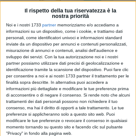
Il rispetto della tua riservatezza è la
nostra priorità
Noi e i nostri 1733
partner
memorizziamo e/o accediamo a
12
informazioni su un dispositivo, come i cookie, e trattiamo dati
personali, come identificatori univoci e informazioni standard
inviate da un dispositivo per annunci e contenuti personalizzati,
Il nuovo assetto dell'area mercatale di Margherita di Savoia,
misurazione di annunci e contenuti, analisi dell'audience e
sviluppo dei servizi.
Con la tua autorizzazione noi e i nostri
sottoposta ad interventi di riqualificazione, sarà presentato
partner possiamo utilizzare dati precisi di geolocalizzazione e
ufficialmente giovedì 2 giugno, alle ore 8, nel corso
identificazione tramite la scansione del dispositivo. Puoi fare clic
dell'appuntamento festivo con gli operatori del commercio
per consentire a noi e ai nostri 1733 partner il trattamento per le
su aree pubbliche. Lo ha annunciato
Savino Montaruli
,
finalità sopra descritte. In alternativa puoi accedere a
presidente di Casambulanti. «Un'opera pubblica attesa e
informazioni più dettagliate e modificare le tue preferenze prima
necessaria, da anni sollecitata dalle associazioni di
di acconsentire o di negare il consenso.
Si rende noto che alcuni
categoria degli ambulanti del mercato settimanale del
trattamenti dei dati personali possono non richiedere il tuo
consenso, ma hai il diritto di opporti a tale trattamento. Le tue
giovedì» l'ha definita il rappresentante dell'organizzazione.
preferenze si applicheranno solo a questo sito web. Puoi
«L'area mercatale è stata finalmente messa in sicurezza. A
modificare le tue preferenze o revocare il consenso in qualsiasi
distanza di sei anni dalla data di trasferimento del mercato e
momento tornando su questo sito e facendo clic sul pulsante
dopo innumerevoli sollecitazioni raccogliamo il frutto del
"Privacy" in fondo alla pagina web.