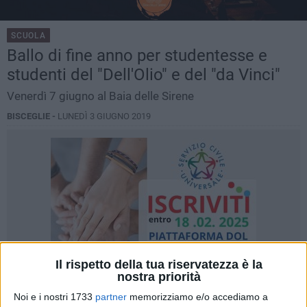
SCUOLA
Ballo di fine anno per studentesse e
studenti del "Dell'Olio" e del "da Vinci"
Venerdì 7 giugno al Baia delle Sirene
BISCEGLIE -
LUNEDÌ 3 GIUGNO 2019
Il rispetto della tua riservatezza è la
nostra priorità
Noi e i nostri 1733
partner
memorizziamo e/o accediamo a