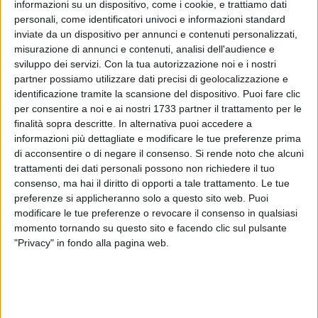
informazioni su un dispositivo, come i cookie, e trattiamo dati
personali, come identificatori univoci e informazioni standard
54
inviate da un dispositivo per annunci e contenuti personalizzati,
A cura di
LUCA FERRANTE
misurazione di annunci e contenuti, analisi dell'audience e
sviluppo dei servizi.
Con la tua autorizzazione noi e i nostri
partner possiamo utilizzare dati precisi di geolocalizzazione e
identificazione tramite la scansione del dispositivo. Puoi fare clic
Un ballo di fine anno per chiudere divertendosi l'anno
per consentire a noi e ai nostri 1733 partner il trattamento per le
scolastico. La serata sarà organizzata dal Love Staff
finalità sopra descritte. In alternativa puoi accedere a
composto da un gruppo di ragazzi (Gianluca Pellegrini,
informazioni più dettagliate e modificare le tue preferenze prima
Vincenza Porcelli, Renato Pasquale, Dario De Savino, Alberto
di acconsentire o di negare il consenso.
Si rende noto che alcuni
De Toma). L'evento si terrà venerdì 7 giugno e la location
trattamenti dei dati personali possono non richiedere il tuo
consenso, ma hai il diritto di opporti a tale trattamento. Le tue
scelta è stata Baia delle Sirene, rimessa completamente a
preferenze si applicheranno solo a questo sito web. Puoi
norma.
modificare le tue preferenze o revocare il consenso in qualsiasi
momento tornando su questo sito e facendo clic sul pulsante
Parteciperanno tutti gli studenti e le studentesse dell'istituto
"Privacy" in fondo alla pagina web.
"Giacinto Dell'Olio" di via Mauro Giuliani e del liceo
linguistico-scientifico-coreutico "Leonardo da Vinci".
Quest'anno tantissime saranno le novità come, per esempio,