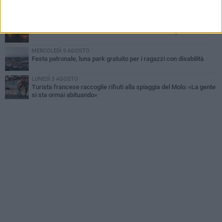
Dramma alla spiaggia Bi-Marmi: un anziano ha un malore e perde
la vita
MARTEDÌ 4 AGOSTO
Due auto incendiate nella notte in via Dieta delle Puglie
MERCOLEDÌ 5 AGOSTO
Festa patronale, luna park gratuito per i ragazzi con disabilità
LUNEDÌ 3 AGOSTO
Turista francese raccoglie rifiuti alla spiaggia del Molo: «La gente
si sta ormai abituando»