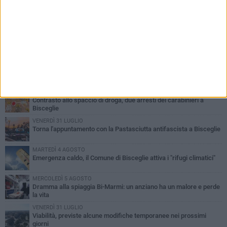
PIÙ LETTI QUESTA SETTIMANA
SABATO 1 AGOSTO
Contrasto allo spaccio di droga, due arresti dei carabinieri a
Bisceglie
VENERDÌ 31 LUGLIO
Torna l'appuntamento con la Pastasciutta antifascista a Bisceglie
MARTEDÌ 4 AGOSTO
Emergenza caldo, il Comune di Bisceglie attiva i "rifugi climatici"
MERCOLEDÌ 5 AGOSTO
Dramma alla spiaggia Bi-Marmi: un anziano ha un malore e perde
la vita
VENERDÌ 31 LUGLIO
Viabilità, previste alcune modifiche temporanee nei prossimi
giorni