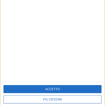
Altri contenuti a tema
ACCETTO
Angarano: «Danneggiata la
CRONACA
foto-trappola dell'isola
Arresti per droga,
ecologica in via Andria»
Angarano: «La lotta allo
PIÙ OPZIONI
spaccio è una priorità per la
La denuncia del sindaco: «Forzate