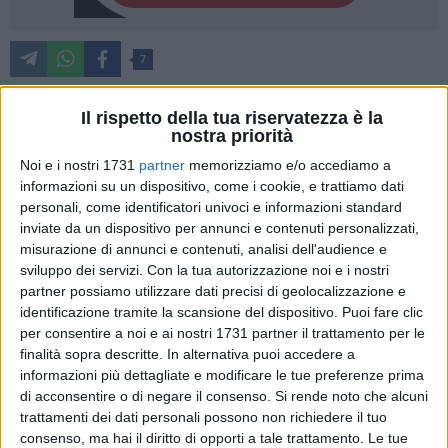
7
Il rispetto della tua riservatezza è la
nostra priorità
«Vorrei tranquillizzare tutti sul fatto che il ripristino della
pavimentazione effettuato in via Nazario Sauro con l'utilizzo
Noi e i nostri 1731
partner
memorizziamo e/o accediamo a
di manto bituminoso è solo provvisorio ed è stata realizzato
informazioni su un dispositivo, come i cookie, e trattiamo dati
personali, come identificatori univoci e informazioni standard
temporaneamente per mettere in sicurezza quel tratto, nelle
inviate da un dispositivo per annunci e contenuti personalizzati,
more che venga risistemato definitivamente» così, sui social,
misurazione di annunci e contenuti, analisi dell'audience e
il sindaco Angelantonio Angarano ha replicato alla
polemica
sviluppo dei servizi.
Con la tua autorizzazione noi e i nostri
sulla pavimentazione di via Nazario Sauro
.
partner possiamo utilizzare dati precisi di geolocalizzazione e
identificazione tramite la scansione del dispositivo. Puoi fare clic
«Ovviamente l'autorizzazione ai lavori è stata concessa a
per consentire a noi e ai nostri 1731 partner il trattamento per le
condizione che la pavimentazione in basolato fosse
finalità sopra descritte. In alternativa puoi accedere a
informazioni più dettagliate e modificare le tue preferenze prima
ripristinata esattamente com'era.
Le basole, quindi,
di acconsentire o di negare il consenso.
Si rende noto che alcuni
torneranno presto al loro posto
, già probabilmente nella
trattamenti dei dati personali possono non richiedere il tuo
prossima settimana» ha assicurato.
consenso, ma hai il diritto di opporti a tale trattamento. Le tue