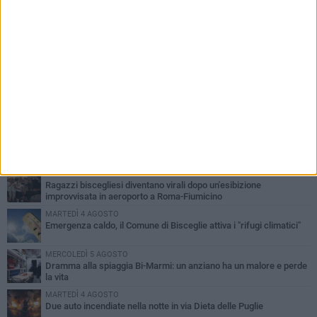
PIÙ LETTI QUESTA SETTIMANA
GIOVEDÌ 6 AGOSTO
Ragazzi biscegliesi diventano virali dopo un'esibizione
improvvisata in aeroporto a Roma-Fiumicino
MARTEDÌ 4 AGOSTO
Emergenza caldo, il Comune di Bisceglie attiva i "rifugi climatici"
MERCOLEDÌ 5 AGOSTO
Dramma alla spiaggia Bi-Marmi: un anziano ha un malore e perde
la vita
MARTEDÌ 4 AGOSTO
Due auto incendiate nella notte in via Dieta delle Puglie