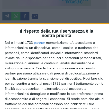
27
Il rispetto della tua riservatezza è la
nostra priorità
Due appuntamenti sul palcoscenico del Teatro Garibaldi per
la compagnia BinarioZero, con lo spettacolo "Reduci - Le
Noi e i nostri 1733
partner
memorizziamo e/o accediamo a
strane meccaniche del cuore". Giovedì 7 e venerdì 8 giugno
informazioni su un dispositivo, come i cookie, e trattiamo dati
(sipario ore 21:00) il numeroso gruppo di 55 attori fra
personali, come identificatori univoci e informazioni standard
inviate da un dispositivo per annunci e contenuti personalizzati,
bambini e ragazzi guidato dal "capo-treno" Giancarlo Attolico
misurazione di annunci e contenuti, analisi dell'audience e
rappresenterà una drammaturgia sul tema dell'amore.
sviluppo dei servizi.
Con la tua autorizzazione noi e i nostri
partner possiamo utilizzare dati precisi di geolocalizzazione e
I costumi saranno curati da Teresa Pasquale, la scenografia
identificazione tramite la scansione del dispositivo. Puoi fare clic
da Matteo Altomare e Gianluca De Pinto, gli oggetti luminosi
per consentire a noi e ai nostri 1733 partner il trattamento per le
da Paolo Di leo, la regia luci da Ilario Mastropasqua e Danilo
finalità sopra descritte. In alternativa puoi accedere a
Novara, la fotografia da Giovanni Albore, le riprese video da
informazioni più dettagliate e modificare le tue preferenze prima
di acconsentire o di negare il consenso.
Si rende noto che alcuni
Camera a sud, la cura dell'immagine dal sodalizio storico
trattamenti dei dati personali possono non richiedere il tuo
con la tipografia Guarini. Fondamentali i supporti della
consenso, ma hai il diritto di opporti a tale trattamento. Le tue