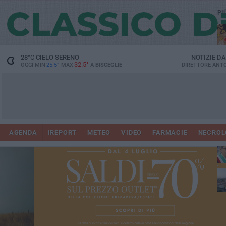
PI
28
°C
CIELO SERENO
NOTIZIE D
32.5°
OGGI MIN
25.5°
MAX
A
BISCEGLIE
DIRETTORE
ANTO
AGENDA
IREPORT
METEO
VIDEO
FARMACIE
NECROL