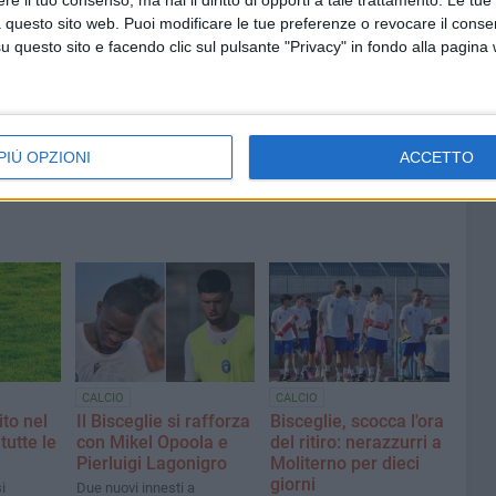
 questo sito web. Puoi modificare le tue preferenze o revocare il conse
6 AGOSTO 2026
ntano
Aspettando il Palio della Quercia:
questo sito e facendo clic sul pulsante "Privacy" in fondo alla pagina
il Fantapalio
o a
PIÙ OPZIONI
ACCETTO
CALCIO
CALCIO
ito nel
Il Bisceglie si rafforza
Bisceglie, scocca l'ora
tutte le
con Mikel Opoola e
del ritiro: nerazzurri a
Pierluigi Lagonigro
Moliterno per dieci
giorni
i
Due nuovi innesti a