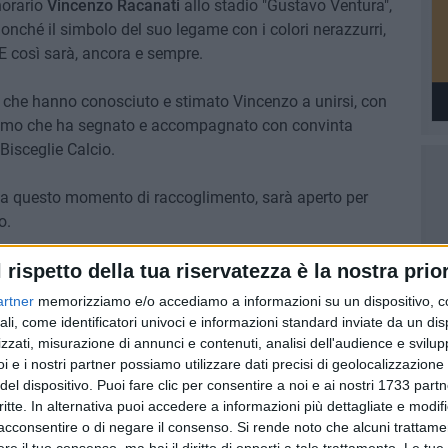
norario
Vincenzo Racanati
allo stadio "Gustavo Ventura",
onché il simbolo del suo legame con i colori nerazzurri,
. E così sarà, ancora e sempre.
oloro che hanno conosciuto e stimato Vincenzo a unirsi, con
n uomo che ha segnato e accompagnato con convinta
Bisceglie Calcio.
re a questo momento di raccoglimento, sarà aperto per
o.
l rispetto della tua riservatezza è la nostra prior
artner
memorizziamo e/o accediamo a informazioni su un dispositivo, c
ali, come identificatori univoci e informazioni standard inviate da un di
zzati, misurazione di annunci e contenuti, analisi dell'audience e svilupp
i e i nostri partner possiamo utilizzare dati precisi di geolocalizzazione 
del dispositivo. Puoi fare clic per consentire a noi e ai nostri 1733 partn
critte. In alternativa puoi accedere a informazioni più dettagliate e modif
acconsentire o di negare il consenso.
Si rende noto che alcuni trattamen
e il tuo consenso, ma hai il diritto di opporti a tale trattamento. Le tue