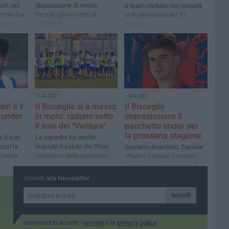
rri: nel
disposizione di mister
Il team stellato non tornerà
nche due
Pizzulli già nel ritiro di
in Puglia prima del 13
pane
Moliterno
agosto
CALCIO
CALCIO
ri è il
Il Bisceglie si è messo
Il Bisceglie
 under
in moto: raduno sotto
impreziosisce il
il sole del "Ventura"
pacchetto under per
la prossima stagione
e il suo
La squadra ha anche
 con la
ricevuto il saluto dei tifosi
Gaetano Anaclerio, Daniele
 Formia
nerazzurri dalla gradinata
Vitale e Simone Consalvi
saranno a disposizione di
mister Pizzulli
Iscriviti alla Newsletter
Iscriviti
Iscrivendoti accetti i
termini
e la
privacy policy