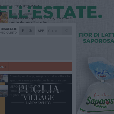
Ù LETTI QUESTA SETTIMANA
SABATO 1 AGOSTO
Contrasto allo spaccio di droga, due arresti
dei carabinieri a Bisceglie
A
BISCEGLIE
MARTEDÌ 4 AGOSTO
APP
Emergenza caldo, il Comune di Bisceglie
NIO QUINTO
attiva i "rifugi climatici"
MERCOLEDÌ 5 AGOSTO
Dramma alla spiaggia Bi-Marmi: un
anziano ha un malore e perde la vita
MARTEDÌ 4 AGOSTO
Due auto incendiate nella notte in via Dieta
delle Puglie
OGI
SABATO 1 AGOSTO
Arresti per droga, Angarano: «La lotta allo
spaccio è una priorità per la sicurezza»
MERCOLEDÌ 5 AGOSTO
Festa patronale, luna park gratuito per i
ragazzi con disabilità