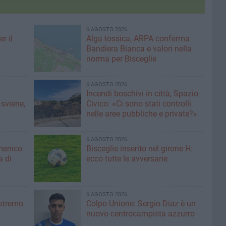
6 AGOSTO 2026
r il
Alga tossica, ARPA conferma
Bandiera Bianca e valori nella
norma per Bisceglie
6 AGOSTO 2026
Incendi boschivi in città, Spazio
 sviene,
Civico: «Ci sono stati controlli
nelle aree pubbliche e private?»
6 AGOSTO 2026
menico
Bisceglie inserito nel girone H:
a di
ecco tutte le avversarie
6 AGOSTO 2026
'estremo
Colpo Unione: Sergio Diaz è un
nuovo centrocampista azzurro