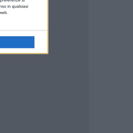
nso in qualsiasi
 web.