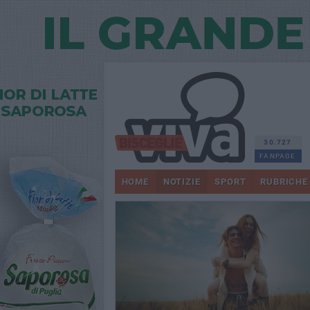
30.727
FANPAGE
HOME
NOTIZIE
SPORT
RUBRICHE