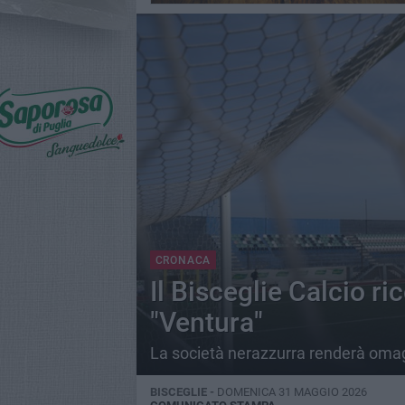
CRONACA
Il Bisceglie Calcio r
"Ventura"
La società nerazzurra renderà omagg
BISCEGLIE -
DOMENICA 31 MAGGIO 2026