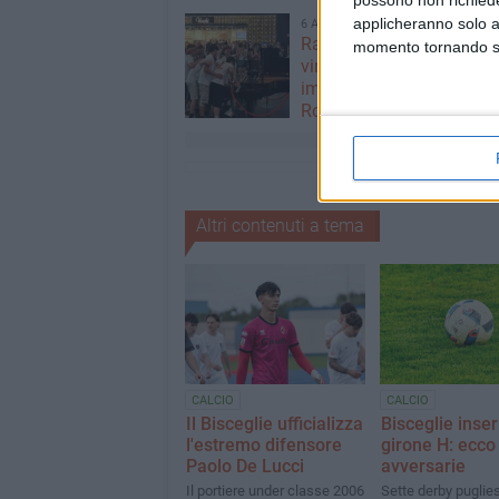
applicheranno solo a
6 AGOSTO 2026
Ragazzi biscegliesi dive
momento tornando su 
virali dopo un'esibizione
improvvisata in aeroport
Roma-Fiumicino
Altri contenuti a tema
CALCIO
CALCIO
Il Bisceglie ufficializza
Bisceglie inser
l'estremo difensore
girone H: ecco 
Paolo De Lucci
avversarie
Il portiere under classe 2006
Sette derby puglies