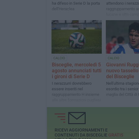
ha difeso in Serie D la porta
attendono i nerazzu
dell'Heraclea
raggruppamento a
lucane e otto cam
CALCIO
CALCIO
Bisceglie, mercoledì 5
Giovanni Ruggie
agosto annunciati tutti
nuovo tassello
i gironi di Serie D
del Bisceglie
I nerazzurri dovrebbero
Nell'ultima stagion
essere inseriti nel
esordio tra i senior
raggruppamento H insieme
maglia del Città di
alle altre formazioni pugliesi
RICEVI AGGIORNAMENTI E
CONTENUTI DA BISCEGLIE
GRATIS