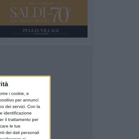
ità
ome i cookie, e
spositivo per annunci
o dei servizi.
Con la
e identificazione
er il trattamento per
icare le tue
ti dei dati personali
 preferenze si