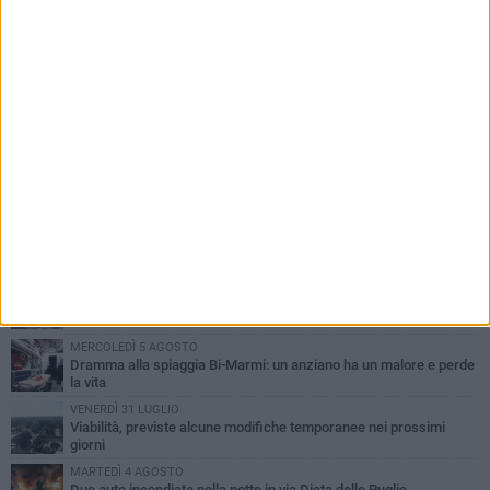
PIÙ LETTI QUESTA SETTIMANA
SABATO 1 AGOSTO
Contrasto allo spaccio di droga, due arresti dei carabinieri a
Bisceglie
VENERDÌ 31 LUGLIO
Torna l'appuntamento con la Pastasciutta antifascista a Bisceglie
MARTEDÌ 4 AGOSTO
Emergenza caldo, il Comune di Bisceglie attiva i "rifugi climatici"
MERCOLEDÌ 5 AGOSTO
Dramma alla spiaggia Bi-Marmi: un anziano ha un malore e perde
la vita
VENERDÌ 31 LUGLIO
Viabilità, previste alcune modifiche temporanee nei prossimi
giorni
MARTEDÌ 4 AGOSTO
Due auto incendiate nella notte in via Dieta delle Puglie