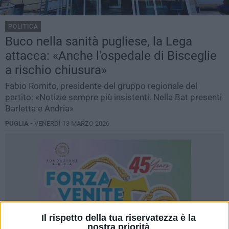
POLITICA
Buco nella sanità pugliese, la Lega
attacca: «Anche l'ospedale di Bisceglie
a rischio chiusura»
Fabio Romito, presidente del gruppo regionale del
partito: «Notizie sempre più insistenti. Nella Bat presenti
Barletta e Andria»
PUGLIA -
VENERDÌ 13 MARZO 2026
Il rispetto della tua riservatezza è la
nostra priorità