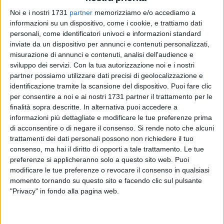
Noi e i nostri 1731
partner
memorizziamo e/o accediamo a
informazioni su un dispositivo, come i cookie, e trattiamo dati
personali, come identificatori univoci e informazioni standard
inviate da un dispositivo per annunci e contenuti personalizzati,
misurazione di annunci e contenuti, analisi dell'audience e
sviluppo dei servizi.
Con la tua autorizzazione noi e i nostri
partner possiamo utilizzare dati precisi di geolocalizzazione e
identificazione tramite la scansione del dispositivo. Puoi fare clic
per consentire a noi e ai nostri 1731 partner il trattamento per le
«Da notizie sempre più insistenti, sembrerebbero a rischio
finalità sopra descritte. In alternativa puoi accedere a
chiusura diversi ospedali pugliesi a causa del maxi buco in
informazioni più dettagliate e modificare le tue preferenze prima
sanità di oltre 400 milioni» è il durissimo attacco rivolto da
di acconsentire o di negare il consenso.
Si rende noto che alcuni
Fabio Romito, presidente del gruppo regionale della Lega.
trattamenti dei dati personali possono non richiedere il tuo
L'esponente del partito di centrodestra, in una nota, ha
consenso, ma hai il diritto di opporti a tale trattamento. Le tue
elencato una serie di presidi per ogni provincia che
preferenze si applicheranno solo a questo sito web. Puoi
sarebbero in discussione e nella Bat ha citato «Bisceglie (il
modificare le tue preferenze o revocare il consenso in qualsiasi
momento tornando su questo sito e facendo clic sul pulsante
"Vittorio Emanuele II"), Barletta e Andria».
"Privacy" in fondo alla pagina web.
I consiglieri della Lega hanno sottolineato: «Non
consentiremo mai che si leda ulteriormente il diritto alla