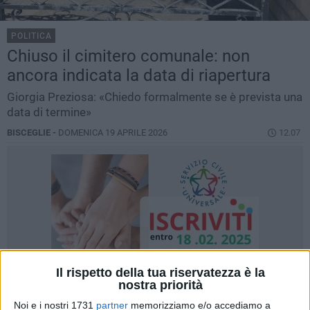
POLITICA
Chiuso il cimitero comunale: non
ancora indicata la data di riapertura
Giorgia Preziosa: «Chiedo formalmente se è prevista una
data di termine»
BISCEGLIE -
DOMENICA 19 APRILE 2026
12.07
Il rispetto della tua riservatezza è la
nostra priorità
Noi e i nostri 1731
partner
memorizziamo e/o accediamo a