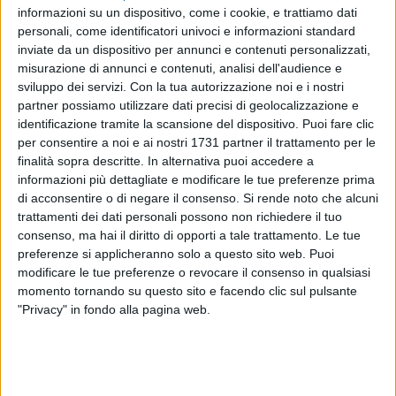
informazioni su un dispositivo, come i cookie, e trattiamo dati
personali, come identificatori univoci e informazioni standard
inviate da un dispositivo per annunci e contenuti personalizzati,
misurazione di annunci e contenuti, analisi dell'audience e
sviluppo dei servizi.
Con la tua autorizzazione noi e i nostri
partner possiamo utilizzare dati precisi di geolocalizzazione e
identificazione tramite la scansione del dispositivo. Puoi fare clic
Sono ancora in corso le verifiche tecniche presso il cimitero
per consentire a noi e ai nostri 1731 partner il trattamento per le
comunale di Bisceglie, che al momento non consentono
finalità sopra descritte. In alternativa puoi accedere a
l'apertura al pubblico. Tramite un'ordinanza sindacale è
informazioni più dettagliate e modificare le tue preferenze prima
stata disposta la chiusura del cimitero, senza tuttavia
di acconsentire o di negare il consenso.
Si rende noto che alcuni
interrompere le regolari attività di accoglienza dei funerali e
trattamenti dei dati personali possono non richiedere il tuo
le operazioni interne improrogabili, che «dovranno
consenso, ma hai il diritto di opporti a tale trattamento. Le tue
preferenze si applicheranno solo a questo sito web. Puoi
comunque essere svolte con particolare attenzione e cautela
modificare le tue preferenze o revocare il consenso in qualsiasi
da parte degli operatori per tutta la durata della validità della
momento tornando su questo sito e facendo clic sul pulsante
presente ordinanza».
"Privacy" in fondo alla pagina web.
La decisione ha sollevato interrogativi tra i cittadini, in
particolare per l'assenza di indicazioni chiare sulla data di
riapertura. A intervenire sulla vicenda è stata la consigliera di