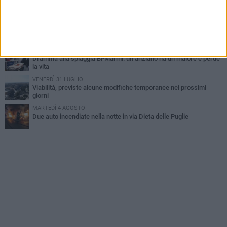
Torna l'appuntamento con la Pastasciutta antifascista a Bisceglie
MARTEDÌ 4 AGOSTO
Emergenza caldo, il Comune di Bisceglie attiva i "rifugi climatici"
MERCOLEDÌ 5 AGOSTO
Dramma alla spiaggia Bi-Marmi: un anziano ha un malore e perde
la vita
VENERDÌ 31 LUGLIO
Viabilità, previste alcune modifiche temporanee nei prossimi
giorni
MARTEDÌ 4 AGOSTO
Due auto incendiate nella notte in via Dieta delle Puglie