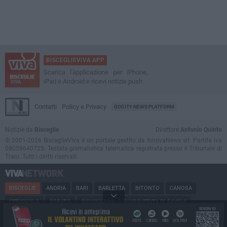
BISCEGLIEVIVA APP
Scarica l'applicazione per iPhone,
iPad e Android e ricevi notizie push
Contatti
Policy e Privacy
GOCITY NEWS PLATFORM
Notizie da
Bisceglie
Direttore
Antonio Quinto
© 2001-2026 BisceglieViva è un portale gestito da InnovaNews srl. Partita iva
08059640725. Testata giornalistica telematica registrata presso il Tribunale di
Trani. Tutti i diritti riservati.
BISCEGLIE
ANDRIA
BARI
BARLETTA
BITONTO
CANOSA
CERIGNOLA
CORATO
GIOVINAZZO
MARGHERITA DI SAVOIA
MINERVINO
MODUGNO
MOLFETTA
PUGLIA
RUVO