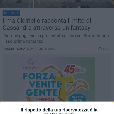
CULTURA
Irma Ciciriello racconta il mito di
Cassandra attraverso un fantasy
L'autrice pugliese ha presentato a Libri nel Borgo Antico
il suo primo romanzo
PUGLIA -
SABATO 24 AGOSTO 2019
10.29
Il rispetto della tua riservatezza è la