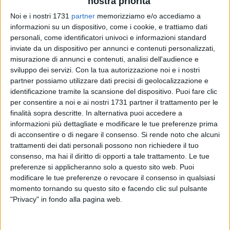
nostra priorità
Noi e i nostri 1731
partner
memorizziamo e/o accediamo a
informazioni su un dispositivo, come i cookie, e trattiamo dati
33
A cura di
personali, come identificatori univoci e informazioni standard
CRISTINA SCARASCIULLO
inviate da un dispositivo per annunci e contenuti personalizzati,
misurazione di annunci e contenuti, analisi dell'audience e
sviluppo dei servizi.
Con la tua autorizzazione noi e i nostri
partner possiamo utilizzare dati precisi di geolocalizzazione e
Massoterapista di professione e autrice nel tempo libero,
identificazione tramite la scansione del dispositivo. Puoi fare clic
Irma Ciciriello
ha presentato
"Il mistero della luna blu"
edito
per consentire a noi e ai nostri 1731 partner il trattamento per le
da Le Mezzelane, un fantasy che parte dal mito di
finalità sopra descritte. In alternativa puoi accedere a
Cassandra, che è poi il nome della protagonista, e si evolve
informazioni più dettagliate e modificare le tue preferenze prima
intrecciandosi con altre storie, fantastiche e non.
di acconsentire o di negare il consenso.
Si rende noto che alcuni
trattamenti dei dati personali possono non richiedere il tuo
La suggestiva location di via Nazario Sauro era
consenso, ma hai il diritto di opporti a tale trattamento. Le tue
preferenze si applicheranno solo a questo sito web. Puoi
perfettamente a tema con l'ambientazione del libro: la storia
modificare le tue preferenze o revocare il consenso in qualsiasi
si svolge infatti su un'isola staccata in ogni senso dal resto
momento tornando su questo sito e facendo clic sul pulsante
del mondo. Un luogo incantato dove il mistero e la magia la
"Privacy" in fondo alla pagina web.
fanno da padroni, sullo sfondo una storia di amore e
amicizia che coinvolge e appassiona. Pian piano Cassandra