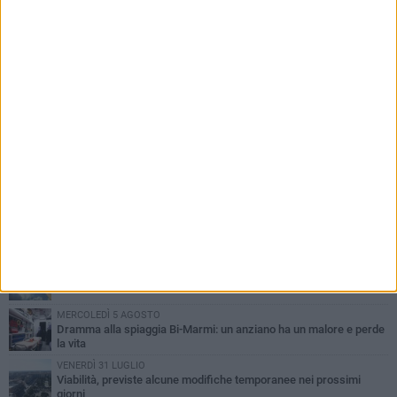
PIÙ LETTI QUESTA SETTIMANA
SABATO 1 AGOSTO
Contrasto allo spaccio di droga, due arresti dei carabinieri a
Bisceglie
VENERDÌ 31 LUGLIO
Torna l'appuntamento con la Pastasciutta antifascista a Bisceglie
MARTEDÌ 4 AGOSTO
Emergenza caldo, il Comune di Bisceglie attiva i "rifugi climatici"
MERCOLEDÌ 5 AGOSTO
Dramma alla spiaggia Bi-Marmi: un anziano ha un malore e perde
la vita
VENERDÌ 31 LUGLIO
Viabilità, previste alcune modifiche temporanee nei prossimi
giorni