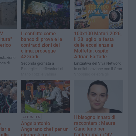
IV
Il conflitto come
100x100 Maturi 2026,
ltura"
banco di prova e le
il 28 luglio la festa
erico
contraddizioni del
delle eccellenze a
clima: prosegue
Molfetta: ospite
42Gradi
Adrian Fartade
estazione
ria di
Seconda giornata a
L'iniziativa del Viva Network
o
Bisceglie: le riflessioni di
in collaborazione con il Gran
Mario Tozzi e Sabina
Shopping celebra gli
Guzzanti
studenti di sei città
diplomati con 100 e 100 e
lode
Il bisogno innato di
ATTUALITÀ
raccontarsi: Maura
a
Angelantonio
Gancitano per
iaria
Angarano chef per un
l'anteprima di "42
 alla
giorno: è tra i