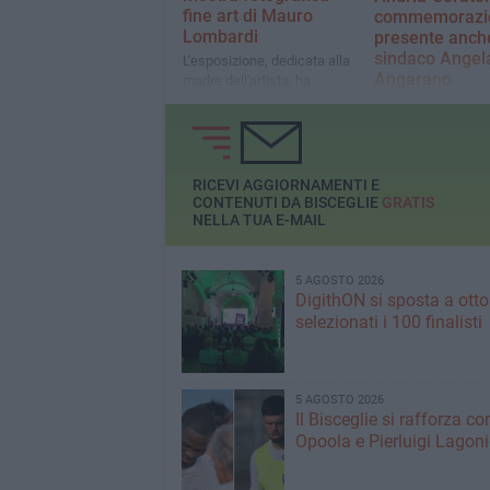
fine art di Mauro
commemorazi
Lombardi
presente anche
sindaco Angel
L'esposizione, dedicata alla
Angarano
madre dell'artista, ha
richiamato numerosi
Ieri alla cerimonia
visitatori
anche il Presidente
Repubblica, Sergio
Mattarella
RICEVI AGGIORNAMENTI E
CONTENUTI DA BISCEGLIE
GRATIS
NELLA TUA E-MAIL
5 AGOSTO 2026
DigithON si sposta a otto
selezionati i 100 finalisti
5 AGOSTO 2026
Il Bisceglie si rafforza co
Opoola e Pierluigi Lagon