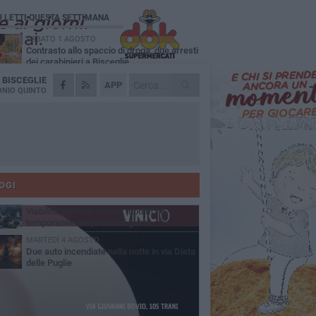
Ù LETTI QUESTA SETTIMANA
SABATO 1 AGOSTO
Contrasto allo spaccio di droga, due arresti
dei carabinieri a Bisceglie
A
BISCEGLIE
VENERDÌ 31 LUGLIO
APP
Torna l'appuntamento con la Pastasciutta
NIO QUINTO
antifascista a Bisceglie
MARTEDÌ 4 AGOSTO
Emergenza caldo, il Comune di Bisceglie
attiva i "rifugi climatici"
MERCOLEDÌ 5 AGOSTO
Dramma alla spiaggia Bi-Marmi: un
anziano ha un malore e perde la vita
OGI
VENERDÌ 31 LUGLIO
Viabilità, previste alcune modifiche
temporanee nei prossimi giorni
MARTEDÌ 4 AGOSTO
Due auto incendiate nella notte in via Dieta
delle Puglie