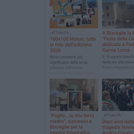
A Bisceglie la 
ATTUALITÀ
"Festa della Cu
100x100 Maturi, tutte
dedicata a Fed
le foto dell'edizione
García Lorca
2026
Il 19 agosto manif
Rivivi i momenti più
dedicata alla memo
significativi della terza
Franco Napoletan
edizione dell'evento
promosso da InnovaNews
al Gran Shopping Molfetta
"Puglia… la mia terra
ATTUALITÀ
madre", successo a
Dieci anni dall
Bisceglie per la
tragedia ferrov
mostra fotografica
Andria-Corato: