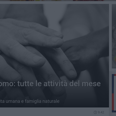
o: tutte le attività del mese
vita umana e famiglia naturale
9.42