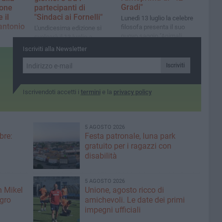
Gradi"
one
partecipanti di
 il
"Sindaci ai Fornelli"
Lunedì 13 luglio la celebre
antonio
filosofa presenta il suo
L'undicesima edizione si
nuovo saggio "Animali
svolgerà il 13 luglio a
narrativi"
Martina Franca
 ad Andria
Iscriviti alla Newsletter
 della
Iscriviti
Iscrivendoti accetti i
termini
e la
privacy policy
5 AGOSTO 2026
bre:
Festa patronale, luna park
gratuito per i ragazzi con
disabilità
5 AGOSTO 2026
n Mikel
Unione, agosto ricco di
igro
amichevoli. Le date dei primi
impegni ufficiali