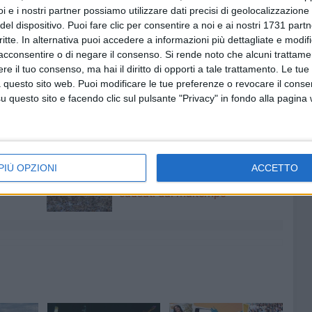
tti per neonati e incontro sul tema "Ogni bimbo ha diritto
i e i nostri partner possiamo utilizzare dati precisi di geolocalizzazione 
del dispositivo. Puoi fare clic per consentire a noi e ai nostri 1731 partn
terza edizione della Festa delle famiglie e delle mamme di
critte. In alternativa puoi accedere a informazioni più dettagliate e modif
 sarà: Stefano Puzzer, già rappresentante sindacale dei
acconsentire o di negare il consenso.
Si rende noto che alcuni trattamen
e il tuo consenso, ma hai il diritto di opporti a tale trattamento. Le tue
il percorso formativo dando la sua testimonianza sul tema:
 questo sito web. Puoi modificare le tue preferenze o revocare il conse
questo sito e facendo clic sul pulsante "Privacy" in fondo alla pagina
5 AGOSTO 2026
-Marmi:
Agricoltura, al via la raccolta
PIÙ OPZIONI
ACCETTO
 e perde
delle segnalazioni di danni
causati dal maltempo