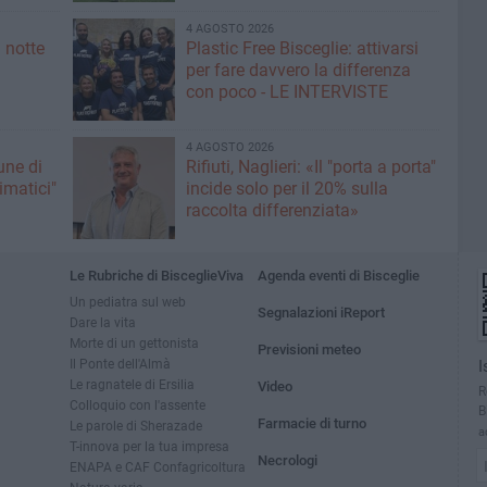
4 AGOSTO 2026
 notte
Plastic Free Bisceglie: attivarsi
per fare davvero la differenza
con poco - LE INTERVISTE
4 AGOSTO 2026
une di
Rifiuti, Naglieri: «Il "porta a porta"
limatici"
incide solo per il 20% sulla
raccolta differenziata»
Le Rubriche di BisceglieViva
Agenda eventi di Bisceglie
Un pediatra sul web
Segnalazioni iReport
Dare la vita
Morte di un gettonista
Previsioni meteo
Il Ponte dell'Almà
I
Le ragnatele di Ersilia
Video
R
Colloquio con l'assente
B
Farmacie di turno
Le parole di Sherazade
a
T-innova per la tua impresa
Necrologi
ENAPA e CAF Confagricoltura