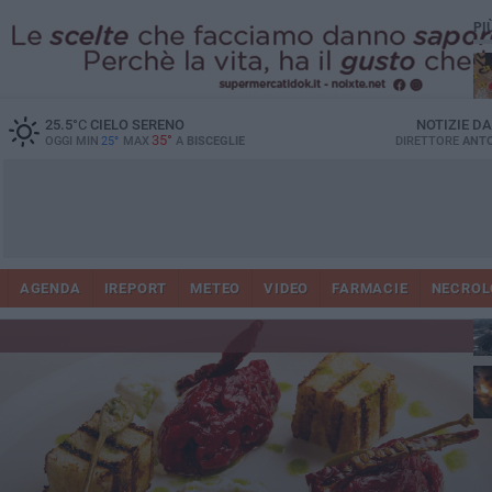
PI
25.5
°C
CIELO SERENO
NOTIZIE D
35°
OGGI MIN
25°
MAX
A
BISCEGLIE
DIRETTORE
ANTO
AGENDA
IREPORT
METEO
VIDEO
FARMACIE
NECROL