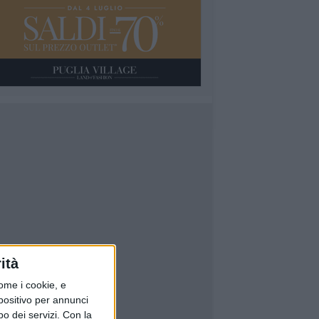
ità
ome i cookie, e
spositivo per annunci
o dei servizi.
Con la