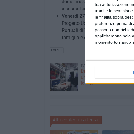
dodici mesi: distribuzione di prodo
tua autorizzazione no
alla sua famiglia";
tramite la scansione 
Venerdì 27 giugno
, "Family Fest" 
le finalità sopra des
Progetto Uomo. Ospite della serata
preferenze prima di 
possono non richieder
Portuali di Trieste, che chiuderà 
applicheranno solo a
famiglia e dignità del lavoro.
momento tornando su 
EVENTI
5 AGOSTO 2026
Dramma alla spiaggia Bi
un anziano ha un malore
la vita
Altri contenuti a tema