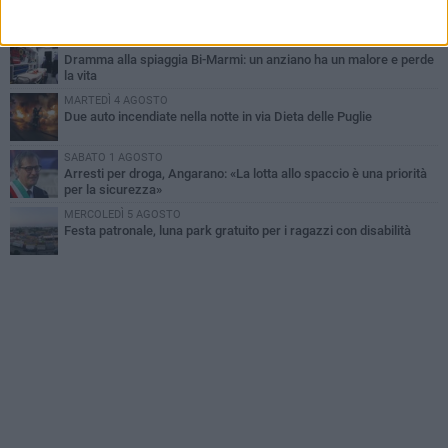
Emergenza caldo, il Comune di Bisceglie attiva i "rifugi climatici"
MERCOLEDÌ 5 AGOSTO
Dramma alla spiaggia Bi-Marmi: un anziano ha un malore e perde
la vita
MARTEDÌ 4 AGOSTO
Due auto incendiate nella notte in via Dieta delle Puglie
SABATO 1 AGOSTO
Arresti per droga, Angarano: «La lotta allo spaccio è una priorità
per la sicurezza»
MERCOLEDÌ 5 AGOSTO
Festa patronale, luna park gratuito per i ragazzi con disabilità