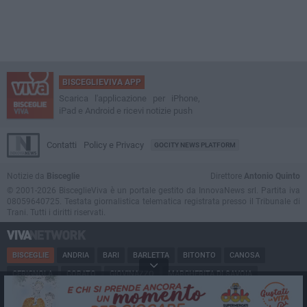
BISCEGLIEVIVA APP
Scarica l'applicazione per iPhone,
iPad e Android e ricevi notizie push
Contatti
Policy e Privacy
GOCITY NEWS PLATFORM
Notizie da
Bisceglie
Direttore
Antonio Quinto
© 2001-2026 BisceglieViva è un portale gestito da InnovaNews srl. Partita iva
08059640725. Testata giornalistica telematica registrata presso il Tribunale di
Trani. Tutti i diritti riservati.
BISCEGLIE
ANDRIA
BARI
BARLETTA
BITONTO
CANOSA
CERIGNOLA
CORATO
GIOVINAZZO
MARGHERITA DI SAVOIA
MINERVINO
MODUGNO
MOLFETTA
PUGLIA
RUVO