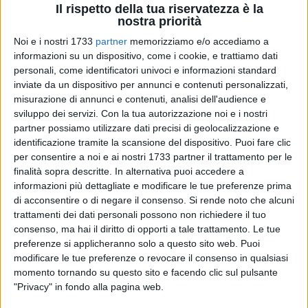
Il rispetto della tua riservatezza è la
nostra priorità
Noi e i nostri 1733
partner
memorizziamo e/o accediamo a
informazioni su un dispositivo, come i cookie, e trattiamo dati
personali, come identificatori univoci e informazioni standard
inviate da un dispositivo per annunci e contenuti personalizzati,
39
misurazione di annunci e contenuti, analisi dell'audience e
sviluppo dei servizi.
Con la tua autorizzazione noi e i nostri
partner possiamo utilizzare dati precisi di geolocalizzazione e
identificazione tramite la scansione del dispositivo. Puoi fare clic
La seconda edizione del Gruppo di Lettura "La Leggerezza",
per consentire a noi e ai nostri 1733 partner il trattamento per le
coordinata dal professor
Antonio Pasquale
e tenutasi nella
finalità sopra descritte. In alternativa puoi accedere a
stagione 2024/25 presso l'Opificio delle Arti "Aurea Factory"
informazioni più dettagliate e modificare le tue preferenze prima
di Bisceglie, si iscrive in piena coerenza nella progettualità
di acconsentire o di negare il consenso.
Si rende noto che alcuni
delle attività laboratoriali dell'associazione di promozione
trattamenti dei dati personali possono non richiedere il tuo
sociale
CompagniAurea
, diretta da
Francesco Sinigaglia
.
consenso, ma hai il diritto di opporti a tale trattamento. Le tue
preferenze si applicheranno solo a questo sito web. Puoi
modificare le tue preferenze o revocare il consenso in qualsiasi
Il
format
, inaugurato lo scorso anno, ha mantenuto la sua
momento tornando su questo sito e facendo clic sul pulsante
specificità strutturale, caratterizzata dalla lettura condivisa e
"Privacy" in fondo alla pagina web.
ad alta voce di estratti di opere di autrici locali, innesti di