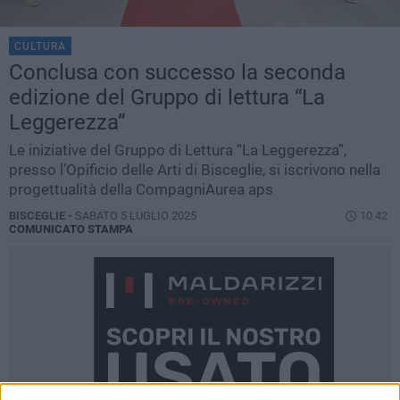
CULTURA
Conclusa con successo la seconda
edizione del Gruppo di lettura “La
Leggerezza”
Le iniziative del Gruppo di Lettura “La Leggerezza”,
presso l’Opificio delle Arti di Bisceglie, si iscrivono nella
progettualità della CompagniAurea aps
BISCEGLIE -
SABATO 5 LUGLIO 2025
10.42
COMUNICATO STAMPA