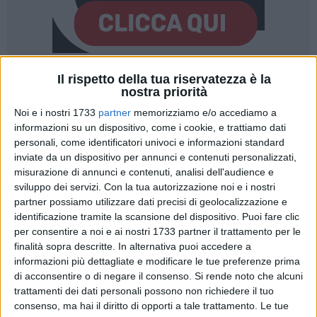
Il rispetto della tua riservatezza è la
1
A cura di
nostra priorità
SERENA DE MUSSO
Noi e i nostri 1733
partner
memorizziamo e/o accediamo a
informazioni su un dispositivo, come i cookie, e trattiamo dati
personali, come identificatori univoci e informazioni standard
Si è conclusa in queste settimane la XXIII edizione di
inviate da un dispositivo per annunci e contenuti personalizzati,
"Avvistamenti", che ogni anno accompagna il pubblico
misurazione di annunci e contenuti, analisi dell'audience e
biscegliese prima e dopo molfettese in un suggestivo
sviluppo dei servizi.
Con la tua autorizzazione noi e i nostri
percorso fatto di ricerca e innovazione tra arte visiva e
partner possiamo utilizzare dati precisi di geolocalizzazione e
identificazione tramite la scansione del dispositivo. Puoi fare clic
sensoriale. A curare l'evento, con la rassegna "Sonimage"
per consentire a noi e ai nostri 1733 partner il trattamento per le
prima e durante le quattro giornate di festival dopo, i direttori
finalità sopra descritte. In alternativa puoi accedere a
artistici Antonio Musci e Daniela Di Niso.
informazioni più dettagliate e modificare le tue preferenze prima
di acconsentire o di negare il consenso.
Si rende noto che alcuni
«Il percorso di "Avvistamenti" è stato un percorso molto
trattamenti dei dati personali possono non richiedere il tuo
variegato, abbiamo dedicato i primissimi anni quasi
consenso, ma hai il diritto di opporti a tale trattamento. Le tue