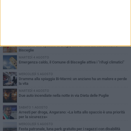
PIÙ LETTI QUESTA SETTIMANA
SABATO 1 AGOSTO
Contrasto allo spaccio di droga, due arresti dei carabinieri a
Bisceglie
MARTEDÌ 4 AGOSTO
Emergenza caldo, il Comune di Bisceglie attiva i "rifugi climatici"
MERCOLEDÌ 5 AGOSTO
Dramma alla spiaggia Bi-Marmi: un anziano ha un malore e perde
la vita
MARTEDÌ 4 AGOSTO
Due auto incendiate nella notte in via Dieta delle Puglie
SABATO 1 AGOSTO
Arresti per droga, Angarano: «La lotta allo spaccio è una priorità
per la sicurezza»
MERCOLEDÌ 5 AGOSTO
Festa patronale, luna park gratuito per i ragazzi con disabilità