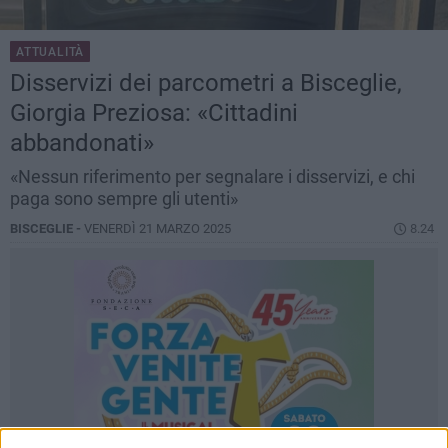
ATTUALITÀ
Disservizi dei parcometri a Bisceglie,
Giorgia Preziosa: «Cittadini
abbandonati»
«Nessun riferimento per segnalare i disservizi, e chi
paga sono sempre gli utenti»
BISCEGLIE -
VENERDÌ 21 MARZO 2025
8.24