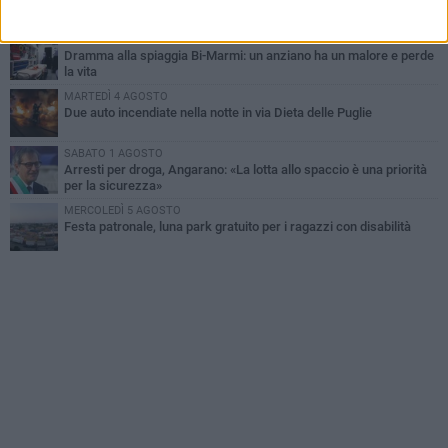
MERCOLEDÌ 5 AGOSTO
Dramma alla spiaggia Bi-Marmi: un anziano ha un malore e perde
la vita
MARTEDÌ 4 AGOSTO
Due auto incendiate nella notte in via Dieta delle Puglie
SABATO 1 AGOSTO
Arresti per droga, Angarano: «La lotta allo spaccio è una priorità
per la sicurezza»
MERCOLEDÌ 5 AGOSTO
Festa patronale, luna park gratuito per i ragazzi con disabilità