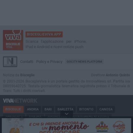
BISCEGLIEVIVA APP
Scarica l'applicazione per iPhone,
iPad e Android e ricevi notizie push
Contatti
Policy e Privacy
GOCITY NEWS PLATFORM
Notizie da
Bisceglie
Direttore
Antonio Quinto
© 2001-2026 BisceglieViva è un portale gestito da InnovaNews srl. Partita iva
08059640725. Testata giornalistica telematica registrata presso il Tribunale di
Trani. Tutti i diritti riservati.
BISCEGLIE
ANDRIA
BARI
BARLETTA
BITONTO
CANOSA
CERIGNOLA
CORATO
GIOVINAZZO
MARGHERITA DI SAVOIA
MINERVINO
MODUGNO
MOLFETTA
PUGLIA
RUVO