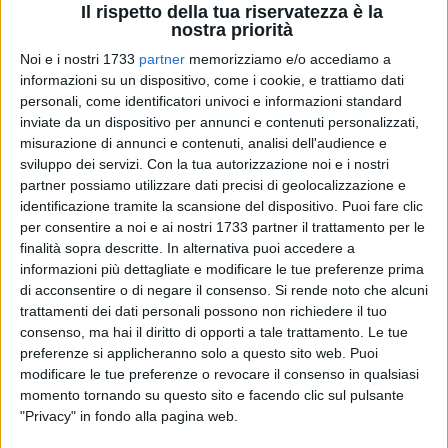
Il rispetto della tua riservatezza è la
nostra priorità
Noi e i nostri 1733
partner
memorizziamo e/o accediamo a
informazioni su un dispositivo, come i cookie, e trattiamo dati
personali, come identificatori univoci e informazioni standard
13
inviate da un dispositivo per annunci e contenuti personalizzati,
misurazione di annunci e contenuti, analisi dell'audience e
sviluppo dei servizi.
Con la tua autorizzazione noi e i nostri
Disservizi e mancanza di risposte istituzionali. È questa la
partner possiamo utilizzare dati precisi di geolocalizzazione e
denuncia della consigliera comunale di opposizione Giorgia
identificazione tramite la scansione del dispositivo. Puoi fare clic
per consentire a noi e ai nostri 1733 partner il trattamento per le
Preziosa, che punta il dito contro la gestione dei parcometri
finalità sopra descritte. In alternativa puoi accedere a
a Bisceglie, troppo spesso «fuori servizio» e senza un chiaro
informazioni più dettagliate e modificare le tue preferenze prima
riferimento per la risoluzione dei problemi. «Ormai non ci
di acconsentire o di negare il consenso.
Si rende noto che alcuni
resta che prendere atto dell'atteggiamento di totale anarchia
trattamenti dei dati personali possono non richiedere il tuo
che vige nella nostra città» afferma Preziosa, riportando le
consenso, ma hai il diritto di opporti a tale trattamento. Le tue
lamentele ricevute dai cittadini, esasperati dalle frequenti
preferenze si applicheranno solo a questo sito web. Puoi
disfunzioni dei parcometri nel centro urbano.
modificare le tue preferenze o revocare il consenso in qualsiasi
momento tornando su questo sito e facendo clic sul pulsante
"Privacy" in fondo alla pagina web.
La situazione è particolarmente critica nell'area parcheggio
Ex Scalo Merci, dove si trova l'unico parcometro che