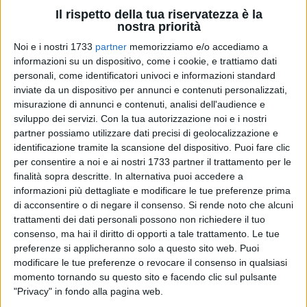
Il rispetto della tua riservatezza è la
nostra priorità
Noi e i nostri 1733
partner
memorizziamo e/o accediamo a
informazioni su un dispositivo, come i cookie, e trattiamo dati
71
personali, come identificatori univoci e informazioni standard
inviate da un dispositivo per annunci e contenuti personalizzati,
misurazione di annunci e contenuti, analisi dell'audience e
Lo aveva comunicato l'Arcivescovo mons. Leonardo
sviluppo dei servizi.
Con la tua autorizzazione noi e i nostri
D'Ascenzo in data 3 luglio 2025, nella lettera alla Chiesa
partner possiamo utilizzare dati precisi di geolocalizzazione e
diocesana con la quale ha annunciato le "nomine per alcuni
identificazione tramite la scansione del dispositivo. Puoi fare clic
per consentire a noi e ai nostri 1733 partner il trattamento per le
incarichi pastorali": don Ferdinando Cascella, già parroco di
finalità sopra descritte. In alternativa puoi accedere a
San Lorenzo in Bisceglie, "presterà il proprio servizio
informazioni più dettagliate e modificare le tue preferenze prima
pastorale quel parroco presso la Diocesi di Rieti nell'ottica
di acconsentire o di negare il consenso.
Si rende noto che alcuni
del servizio di cooperazione tra diocesi italiane".
trattamenti dei dati personali possono non richiedere il tuo
consenso, ma hai il diritto di opporti a tale trattamento. Le tue
Ed infatti, sabato 11 ottobre 2025, don Ferdinando Cascella,
preferenze si applicheranno solo a questo sito web. Puoi
a Rieti, nella parrocchia Santa Maria Madre della Chiesa, alle
modificare le tue preferenze o revocare il consenso in qualsiasi
momento tornando su questo sito e facendo clic sul pulsante
ore 18.00, durante una celebrazione eucaristica presieduta
"Privacy" in fondo alla pagina web.
da mons. Vito Piccinonna, Vescovo di Rieti, darà l'inizio