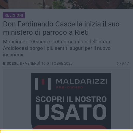
RELIGIONI
Don Ferdinando Cascella inizia il suo
ministero di parroco a Rieti
Monsignor D'Ascenzo: «A nome mio e dell’intera
Arcidiocesi porgo i più sentiti auguri per il nuovo
incarico»
BISCEGLIE -
VENERDÌ 10 OTTOBRE 2025
9.17