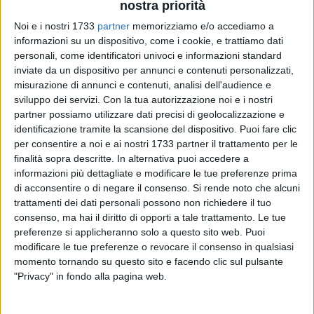
nostra priorità
Noi e i nostri 1733
partner
memorizziamo e/o accediamo a
23
informazioni su un dispositivo, come i cookie, e trattiamo dati
personali, come identificatori univoci e informazioni standard
inviate da un dispositivo per annunci e contenuti personalizzati,
misurazione di annunci e contenuti, analisi dell'audience e
Sono cominciate alle 7 di questa mattina le operazioni di
sviluppo dei servizi.
Con la tua autorizzazione noi e i nostri
voto per le
elezioni regionali
anche a Bisceglie. Alle ore 12 è
partner possiamo utilizzare dati precisi di geolocalizzazione e
stato reso noto il dato sull'affluenza nelle città della
identificazione tramite la scansione del dispositivo. Puoi fare clic
provincia, per una panoramica sul numero di votanti nel
per consentire a noi e ai nostri 1733 partner il trattamento per le
primo giorno utile per l'elezione dei candidati alla presidenza
finalità sopra descritte. In alternativa puoi accedere a
della regione e del consiglio regionale.
informazioni più dettagliate e modificare le tue preferenze prima
di acconsentire o di negare il consenso.
Si rende noto che alcuni
trattamenti dei dati personali possono non richiedere il tuo
I seggi restano aperti sino alle ore 23 di oggi.
consenso, ma hai il diritto di opporti a tale trattamento. Le tue
preferenze si applicheranno solo a questo sito web. Puoi
Dati affluenza - Rilevazione ore 12:00 - 23
modificare le tue preferenze o revocare il consenso in qualsiasi
novembre
momento tornando su questo sito e facendo clic sul pulsante
"Privacy" in fondo alla pagina web.
Bisceglie:
3.547 votanti pari al 7,29%