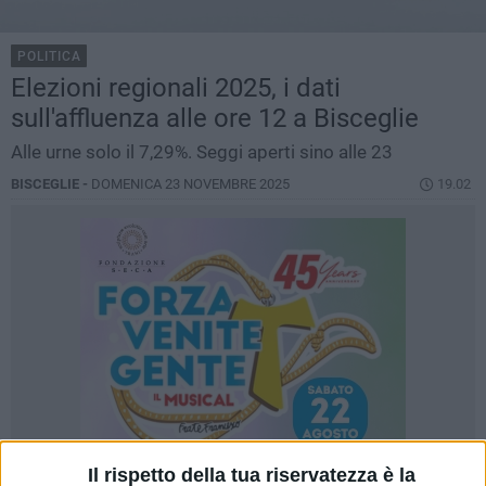
POLITICA
Elezioni regionali 2025, i dati
sull'affluenza alle ore 12 a Bisceglie
Alle urne solo il 7,29%. Seggi aperti sino alle 23
BISCEGLIE -
DOMENICA 23 NOVEMBRE 2025
19.02
Il rispetto della tua riservatezza è la