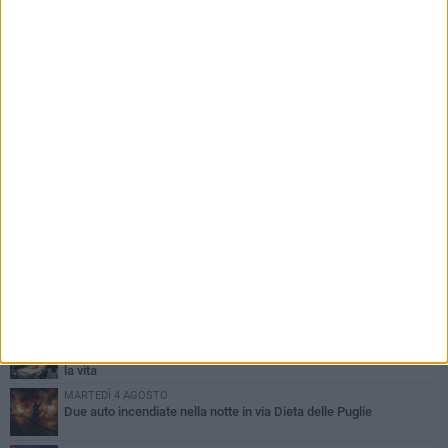
PIÙ LETTI QUESTA SETTIMANA
SABATO 1 AGOSTO
Contrasto allo spaccio di droga, due arresti dei carabinieri a
Bisceglie
MARTEDÌ 4 AGOSTO
Emergenza caldo, il Comune di Bisceglie attiva i "rifugi climatici"
MERCOLEDÌ 5 AGOSTO
Dramma alla spiaggia Bi-Marmi: un anziano ha un malore e perde
la vita
MARTEDÌ 4 AGOSTO
Due auto incendiate nella notte in via Dieta delle Puglie