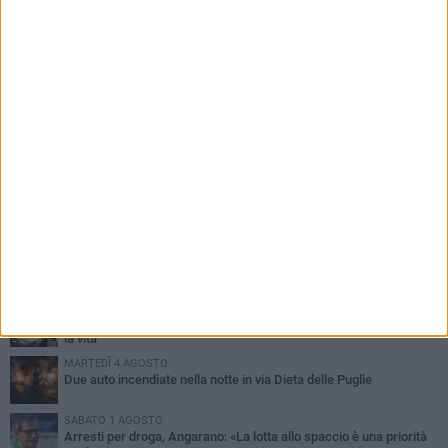
PIÙ LETTI QUESTA SETTIMANA
SABATO 1 AGOSTO
Contrasto allo spaccio di droga, due arresti dei carabinieri a
Bisceglie
MARTEDÌ 4 AGOSTO
Emergenza caldo, il Comune di Bisceglie attiva i "rifugi climatici"
MERCOLEDÌ 5 AGOSTO
Dramma alla spiaggia Bi-Marmi: un anziano ha un malore e perde
la vita
MARTEDÌ 4 AGOSTO
Due auto incendiate nella notte in via Dieta delle Puglie
SABATO 1 AGOSTO
Arresti per droga, Angarano: «La lotta allo spaccio è una priorità