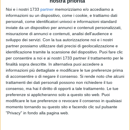
nostra priorità
Noi e i nostri 1733
partner
memorizziamo e/o accediamo a
informazioni su un dispositivo, come i cookie, e trattiamo dati
37
personali, come identificatori univoci e informazioni standard
inviate da un dispositivo per annunci e contenuti personalizzati,
misurazione di annunci e contenuti, analisi dell'audience e
sviluppo dei servizi.
Con la tua autorizzazione noi e i nostri
«Sono pronto. Mi sento pronto» così ha esordito Nicola
partner possiamo utilizzare dati precisi di geolocalizzazione e
Rutigliano, annunciando la sua candidatura sui social.
identificazione tramite la scansione del dispositivo. Puoi fare clic
per consentire a noi e ai nostri 1733 partner il trattamento per le
«Ho dato la mia disponibilità a candidarmi al Consiglio
finalità sopra descritte. In alternativa puoi accedere a
Regionale della Puglia al fianco di Antonio Decaro» ha
informazioni più dettagliate e modificare le tue preferenze prima
di acconsentire o di negare il consenso.
Si rende noto che alcuni
affermato l'amministratore unico di Bisceglie Approdi che
trattamenti dei dati personali possono non richiedere il tuo
quindi sarà uno dei componenti della lista "Decaro
consenso, ma hai il diritto di opporti a tale trattamento. Le tue
Presidente".
preferenze si applicheranno solo a questo sito web. Puoi
modificare le tue preferenze o revocare il consenso in qualsiasi
Poi ha spiegato le ragioni della sua candidatura: «Mi hanno
momento tornando su questo sito e facendo clic sul pulsante
spinto due ragioni profonde: La prima è Antonio Decaro, una
"Privacy" in fondo alla pagina web.
garanzia per la Puglia. Con la sua competenza, la sua
passione, la sua capacità di ascoltare e costruire,