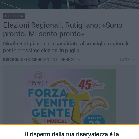
POLITICA
Elezioni Regionali, Rutigliano: «Sono
pronto. Mi sento pronto»
Nicola Rutigliano sarà candidato al consiglio regionale
per le prossime elezioni in puglia
BISCEGLIE -
DOMENICA 12 OTTOBRE 2025
12.09
Il rispetto della tua riservatezza è la