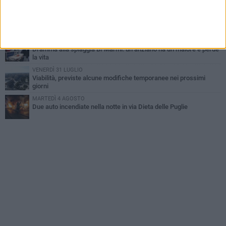
MARTEDÌ 4 AGOSTO
Emergenza caldo, il Comune di Bisceglie attiva i "rifugi climatici"
MERCOLEDÌ 5 AGOSTO
Dramma alla spiaggia Bi-Marmi: un anziano ha un malore e perde
la vita
VENERDÌ 31 LUGLIO
Viabilità, previste alcune modifiche temporanee nei prossimi
giorni
MARTEDÌ 4 AGOSTO
Due auto incendiate nella notte in via Dieta delle Puglie