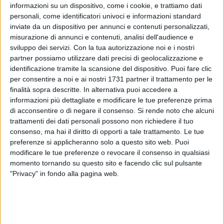
informazioni su un dispositivo, come i cookie, e trattiamo dati
personali, come identificatori univoci e informazioni standard
inviate da un dispositivo per annunci e contenuti personalizzati,
misurazione di annunci e contenuti, analisi dell'audience e
2
sviluppo dei servizi.
Con la tua autorizzazione noi e i nostri
partner possiamo utilizzare dati precisi di geolocalizzazione e
identificazione tramite la scansione del dispositivo. Puoi fare clic
Ottima affermazione per la
Cgil Funzione Pubblica
che, a
per consentire a noi e ai nostri 1731 partner il trattamento per le
poche ore dallo spoglio dei risultati per le elezioni dei
finalità sopra descritte. In alternativa puoi accedere a
componenti della
Rappresentanza sindacale unitaria
per il
informazioni più dettagliate e modificare le tue preferenze prima
di acconsentire o di negare il consenso.
Si rende noto che alcuni
comune di Bisceglie,
si conferma come primo sindacato.
trattamenti dei dati personali possono non richiedere il tuo
consenso, ma hai il diritto di opporti a tale trattamento. Le tue
Alla
Cgil
sono andati 62 voti e sono stati assegnati quattro
preferenze si applicheranno solo a questo sito web. Puoi
seggi; alla
Cisl
due seggi con 43 voti. A seguire la
Uil
con 21
modificare le tue preferenze o revocare il consenso in qualsiasi
voti ed un seggio, il
Diccap
con un seggio, avendo preso 18
momento tornando su questo sito e facendo clic sul pulsante
voti ed un
altro seggio al
Csa
con tredici voti.
"Privacy" in fondo alla pagina web.
Le schede scrutinate sono state in
totale 162
. Le schede
valide sono state
157,
una la scheda bianca e le rimanenti
nulle.