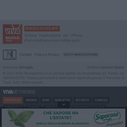
BISCEGLIEVIVA APP
Scarica l'applicazione per iPhone,
iPad e Android e ricevi notizie push
Contatti
Policy e Privacy
GOCITY NEWS PLATFORM
Notizie da
Bisceglie
Direttore
Antonio Quinto
© 2001-2026 BisceglieViva è un portale gestito da InnovaNews srl. Partita iva
08059640725. Testata giornalistica telematica registrata presso il Tribunale di
Trani. Tutti i diritti riservati.
BISCEGLIE
ANDRIA
BARI
BARLETTA
BITONTO
CANOSA
CERIGNOLA
CORATO
GIOVINAZZO
MARGHERITA DI SAVOIA
MINERVINO
MODUGNO
MOLFETTA
PUGLIA
RUVO
SAN FERDINANDO
SPINAZZOLA
TERLIZZI
TRANI
TRINITAPOLI