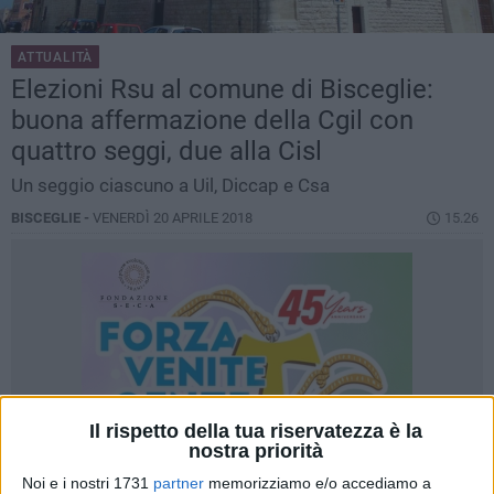
ATTUALITÀ
Elezioni Rsu al comune di Bisceglie:
buona affermazione della Cgil con
quattro seggi, due alla Cisl
Un seggio ciascuno a Uil, Diccap e Csa
BISCEGLIE -
VENERDÌ 20 APRILE 2018
15.26
Il rispetto della tua riservatezza è la
nostra priorità
Noi e i nostri 1731
partner
memorizziamo e/o accediamo a