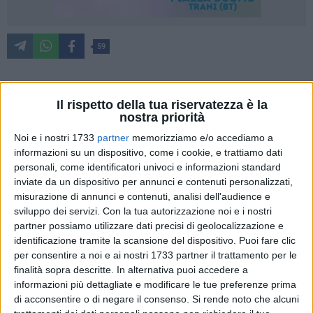
59
Prendersi cura di chi si prende cura. È questo l'obiettivo
Il rispetto della tua riservatezza è la
nostra priorità
principale del progetto '
Dalla parte dei caregiver
', ideato da
Epass OdV e vincitore del concorso Orizzonti Solidali di
Noi e i nostri 1733
partner
memorizziamo e/o accediamo a
Fondazione Megamark, che fornisce agli 'assistenti familiari'
informazioni su un dispositivo, come i cookie, e trattiamo dati
personali, come identificatori univoci e informazioni standard
supporto psicologico, nozioni medico-sanitarie, corsi di
inviate da un dispositivo per annunci e contenuti personalizzati,
primo soccorso e orientamento nel disbrigo pratiche.
misurazione di annunci e contenuti, analisi dell'audience e
sviluppo dei servizi.
Con la tua autorizzazione noi e i nostri
Epass ha presentato il progetto in un convegno dedicato
partner possiamo utilizzare dati precisi di geolocalizzazione e
proprio alla figura del caregiver, il 30 gennaio scorso
identificazione tramite la scansione del dispositivo. Puoi fare clic
nell'Auditorium don Pierino Arcieri. Dopo l'intervento della
per consentire a noi e ai nostri 1733 partner il trattamento per le
dott.ssa
Daniela
Balducci
che ha portato il saluto di
finalità sopra descritte. In alternativa puoi accedere a
informazioni più dettagliate e modificare le tue preferenze prima
Fondazione Megamark, è stata la volta di
Andrea Dell'Olio
,
di acconsentire o di negare il consenso.
Si rende noto che alcuni
direttore del Poliambulatorio Il buon Samaritano, di
Mauro