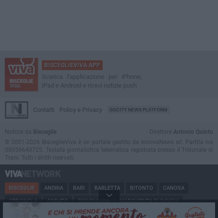
BISCEGLIEVIVA APP
Scarica l'applicazione per iPhone,
iPad e Android e ricevi notizie push
Contatti
Policy e Privacy
GOCITY NEWS PLATFORM
Notizie da
Bisceglie
Direttore
Antonio Quinto
© 2001-2026 BisceglieViva è un portale gestito da InnovaNews srl. Partita iva
08059640725. Testata giornalistica telematica registrata presso il Tribunale di
Trani. Tutti i diritti riservati.
BISCEGLIE
ANDRIA
BARI
BARLETTA
BITONTO
CANOSA
CERIGNOLA
CORATO
GIOVINAZZO
MARGHERITA DI SAVOIA
MINERVINO
MODUGNO
MOLFETTA
PUGLIA
RUVO