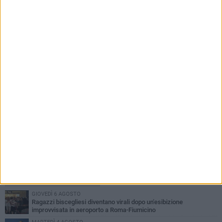
Promozione, Don Uva e Virtus Bisceglie nel
girone A: sarà ancora derby
PIÙ LETTI QUESTA SETTIMANA
GIOVEDÌ 6 AGOSTO
Ragazzi biscegliesi diventano virali dopo un'esibizione
improvvisata in aeroporto a Roma-Fiumicino