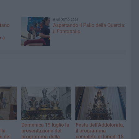
6 AGOSTO 2026
ntano
Aspettando il Palio della Quercia:
il Fantapalio
o a
Domenica 19 luglio la
Festa dell'Addolorata,
lla
presentazione del
il programma
e dei
programma della
completo di lunedì 15