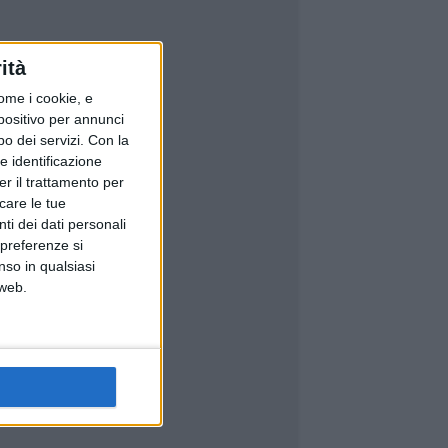
ità
ome i cookie, e
spositivo per annunci
o dei servizi.
Con la
e identificazione
er il trattamento per
icare le tue
ti dei dati personali
 preferenze si
nso in qualsiasi
 web.