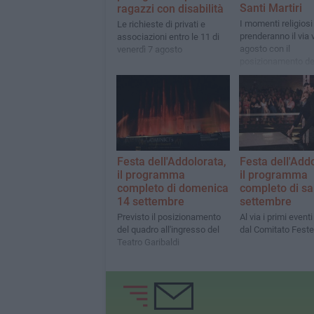
Santi Martiri
ragazzi con disabilità
I momenti religiosi
Le richieste di privati e
prenderanno il via 
associazioni entro le 11 di
agosto con il
venerdì 7 agosto
posizionamento de
al teatro Garibaldi
Festa dell'Addolorata,
Festa dell'Add
il programma
il programma
completo di domenica
completo di sa
14 settembre
settembre
Previsto il posizionamento
Al via i primi even
del quadro all'ingresso del
dal Comitato Feste
Teatro Garibaldi