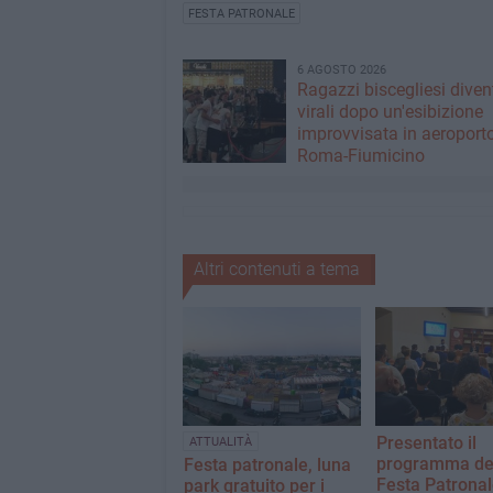
FESTA PATRONALE
6 AGOSTO 2026
Ragazzi biscegliesi dive
virali dopo un'esibizione
improvvisata in aeroport
Roma-Fiumicino
Altri contenuti a tema
Presentato il
ATTUALITÀ
programma de
Festa patronale, luna
Festa Patronal
park gratuito per i