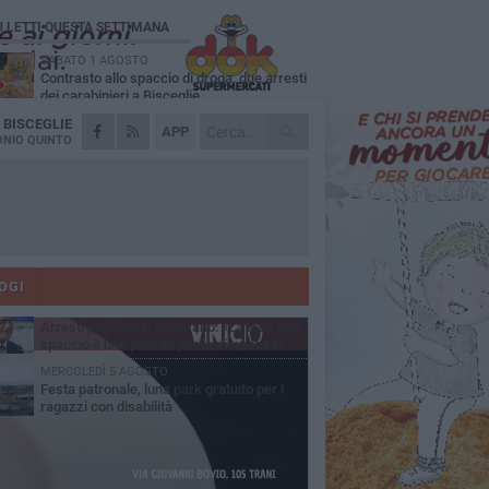
Ù LETTI QUESTA SETTIMANA
SABATO 1 AGOSTO
Contrasto allo spaccio di droga, due arresti
dei carabinieri a Bisceglie
A
BISCEGLIE
MARTEDÌ 4 AGOSTO
APP
Emergenza caldo, il Comune di Bisceglie
NIO QUINTO
attiva i "rifugi climatici"
MERCOLEDÌ 5 AGOSTO
Dramma alla spiaggia Bi-Marmi: un
anziano ha un malore e perde la vita
MARTEDÌ 4 AGOSTO
Due auto incendiate nella notte in via Dieta
delle Puglie
OGI
SABATO 1 AGOSTO
Arresti per droga, Angarano: «La lotta allo
spaccio è una priorità per la sicurezza»
MERCOLEDÌ 5 AGOSTO
Festa patronale, luna park gratuito per i
ragazzi con disabilità