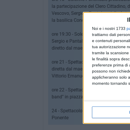
la partecipazione del Clero Cittadino, d
Vescovo, Sergio e Pantaleo, delle Autori
I
la basilica Concattedrale.
Noi e i nostri 1733
p
ore 19:30 - Solenne processione dei bus
trattiamo dati person
e contenuti personali
Sergio e Pantaleo accompagnati dal Co
tua autorizzazione no
diretto dal maestro Pasquale Turturro
tramite la scansione 
le finalità sopra des
ore 21 - Spettacolo musicale a cura del
preferenze prima di 
diretta dal maestro Benedetto Grillo con
possono non richieder
Vittorio Emanuele II presso la cassa 
applicheranno solo a
momento tornando su 
ore 22 - Spettacolo musicate "un Tuffo 
band" in piazza Regina Margherita
24 - Spettacolo pirotecnico a cura dell
Ponente