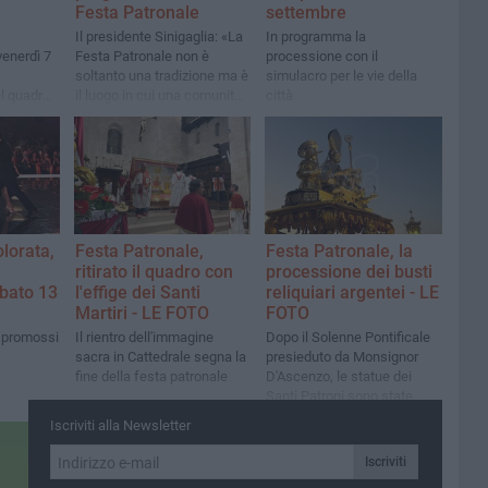
Festa Patronale
settembre
Il presidente Sinigaglia: «La
In programma la
venerdì 7
Festa Patronale non è
processione con il
soltanto una tradizione ma è
simulacro per le vie della
l quadro
il luogo in cui una comunità
città
si riconosce, si incontra e
riscopre il senso dell'essere
famiglia»
olorata,
Festa Patronale,
Festa Patronale, la
ritirato il quadro con
processione dei busti
bato 13
l'effige dei Santi
reliquiari argentei - LE
Martiri - LE FOTO
FOTO
ti promossi
Il rientro dell'immagine
Dopo il Solenne Pontificale
sacra in Cattedrale segna la
presieduto da Monsignor
fine della festa patronale
D'Ascenzo, le statue dei
Santi Patroni sono state
portate in processione per la
Iscriviti alla Newsletter
città
Iscriviti