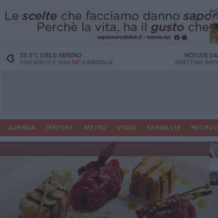
PI
25.5
°C
CIELO SERENO
NOTIZIE D
34°
OGGI MIN
25.5°
MAX
A
BISCEGLIE
DIRETTORE
ANTO
AGENDA
IREPORT
METEO
VIDEO
FARMACIE
NECROL