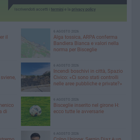
Iscrivendoti accetti i
termini
e la
privacy policy
6 AGOSTO 2026
r il
Alga tossica, ARPA conferma
Bandiera Bianca e valori nella
norma per Bisceglie
6 AGOSTO 2026
Incendi boschivi in città, Spazio
 sviene,
Civico: «Ci sono stati controlli
nelle aree pubbliche e private?»
6 AGOSTO 2026
menico
Bisceglie inserito nel girone H:
a di
ecco tutte le avversarie
6 AGOSTO 2026
'estremo
Colpo Unione: Sergio Diaz è un