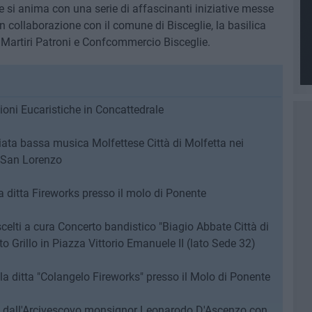
ie si anima con una serie di affascinanti iniziative messe
n collaborazione con il comune di Bisceglie, la basilica
i Martiri Patroni e Confcommercio Bisceglie.
azioni Eucaristiche in Concattedrale
miata bassa musica Molfettese Città di Molfetta nei
e San Lorenzo
a ditta Fireworks presso il molo di Ponente
celti a cura Concerto bandistico "Biagio Abbate Città di
to Grillo in Piazza Vittorio Emanuele II (lato Sede 32)
la ditta "Colangelo Fireworks" presso il Molo di Ponente
to dall'Arcivescovo monsignor Leonarodo D'Ascenzo con