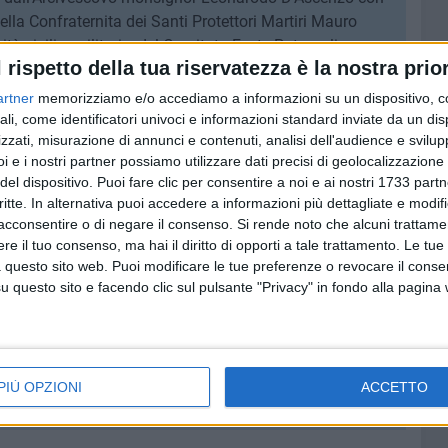
ella Confraternita dei Santi Protettori Martiri Mauro
tà civili e militari e del Comitato Feste Patronali presso
l rispetto della tua riservatezza è la nostra prior
artner
memorizziamo e/o accediamo a informazioni su un dispositivo, c
ti reliquiari argentei dei SS Martiri Mauro Vescovo,
ali, come identificatori univoci e informazioni standard inviate da un di
zzati, misurazione di annunci e contenuti, analisi dell'audience e svilupp
mplesso Bandistico Santa Cecilia Città di Molfetta
i e i nostri partner possiamo utilizzare dati precisi di geolocalizzazione 
del dispositivo. Puoi fare clic per consentire a noi e ai nostri 1733 partn
critte. In alternativa puoi accedere a informazioni più dettagliate e modif
 Concerto bandistico "Biagio Abbate Città di Bisceglie",
acconsentire o di negare il consenso.
Si rende noto che alcuni trattamen
 brani scelti di musica sinfonica e lirica in Piazza
e il tuo consenso, ma hai il diritto di opporti a tale trattamento. Le tue
armonica
 questo sito web. Puoi modificare le tue preferenze o revocare il conse
questo sito e facendo clic sul pulsante "Privacy" in fondo alla pagina
nella musica leggera italiana" a cura di "Never Hide live
a premiata ditta "Colangelo Fireworks' presso il molo di
PIÙ OPZIONI
ACCETTO