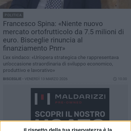
POLITICA
Francesco Spina: «Niente nuovo
mercato ortofrutticolo da 7.5 milioni di
euro. Bisceglie rinuncia al
finanziamento Pnrr»
L'ex sindaco: «Un'opera strategica che rappresentava
un’occasione straordinaria di sviluppo economico,
produttivo e lavorativo»
BISCEGLIE -
VENERDÌ 13 MARZO 2026
10.00
Il rispetto della tua riservatezza è la