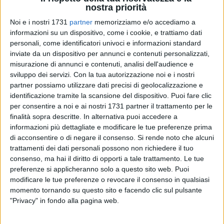
nostra priorità
Noi e i nostri 1731
partner
memorizziamo e/o accediamo a
informazioni su un dispositivo, come i cookie, e trattiamo dati
personali, come identificatori univoci e informazioni standard
inviate da un dispositivo per annunci e contenuti personalizzati,
misurazione di annunci e contenuti, analisi dell'audience e
sviluppo dei servizi.
Con la tua autorizzazione noi e i nostri
partner possiamo utilizzare dati precisi di geolocalizzazione e
identificazione tramite la scansione del dispositivo. Puoi fare clic
per consentire a noi e ai nostri 1731 partner il trattamento per le
Come già emerso nelle scorse settimane in consiglio
finalità sopra descritte. In alternativa puoi accedere a
comunale prima dell'approvazione del bilancio di previsione
informazioni più dettagliate e modificare le tue preferenze prima
2026-2028, il Comune di Bisceglie ha rinunciato al
di acconsentire o di negare il consenso.
Si rende noto che alcuni
finanziamento Pnrr di 7.5 milioni di euro per un nuovo
trattamenti dei dati personali possono non richiedere il tuo
consenso, ma hai il diritto di opporti a tale trattamento. Le tue
mercato ortofrutticolo in via Padre Kolbe. L'ufficialità è
preferenze si applicheranno solo a questo sito web. Puoi
arrivata nelle scorse ore con la determina della ripartizione
modificare le tue preferenze o revocare il consenso in qualsiasi
pianificazione programmi e infrastrutture.
momento tornando su questo sito e facendo clic sul pulsante
"Privacy" in fondo alla pagina web.
Sulla vicenda è intervenuto il consigliere di opposizione
Francesco Spina
: «Un altro disastro amministrativo. In un