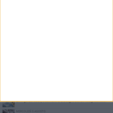
PIÙ LETTI QUESTA SETTIMANA
SABATO 1 AGOSTO
Contrasto allo spaccio di droga, due arresti dei carabinieri a
Bisceglie
VENERDÌ 31 LUGLIO
Torna l'appuntamento con la Pastasciutta antifascista a Bisceglie
MARTEDÌ 4 AGOSTO
Emergenza caldo, il Comune di Bisceglie attiva i "rifugi climatici"
MERCOLEDÌ 5 AGOSTO